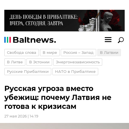
Свобода слова
В мире
Россия – Запад
В Латвии
В Литве
В Эстонии
Энергонезависимость
Русские Прибалтики
НАТО в Прибалтике
Русская угроза вместо
убежищ: почему Латвия не
готова к кризисам
27 мая 2026 | 14:19