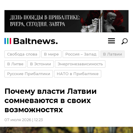
Свобода слова
В мире
Россия – Запад
В Латвии
В Литве
В Эстонии
Энергонезависимость
Русские Прибалтики
НАТО в Прибалтике
Почему власти Латвии
сомневаются в своих
возможностях
07 июля 2026 | 12:23