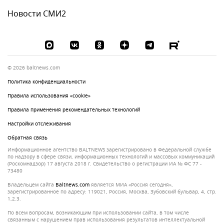
Новости СМИ2
© 2026 baltnews.com
Политика конфиденциальности
Правила использования «cookie»
Правила применения рекомендательных технологий
Настройки отслеживания
Обратная связь
Информационное агентство BALTNEWS зарегистрировано в Федеральной службе
по надзору в сфере связи, информационных технологий и массовых коммуникаций
(Роскомнадзор) 17 августа 2018 г. Свидетельство о регистрации ИА № ФС 77 -
73480
Владельцем сайта
baltnews.com
является МИА «Россия сегодня»,
зарегистрированное по адресу: 119021, Россия, Москва, Зубовский бульвар, 4, стр.
1,2.3.
По всем вопросам, возникающим при использовании сайта, в том числе
связанным с нарушением прав использования результатов интеллектуальной