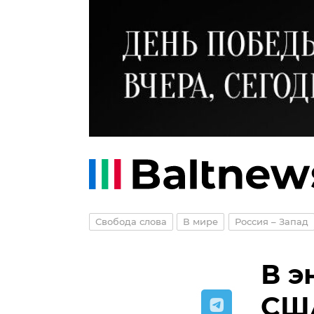
Свобода слова
В мире
Россия – Запад
В э
США