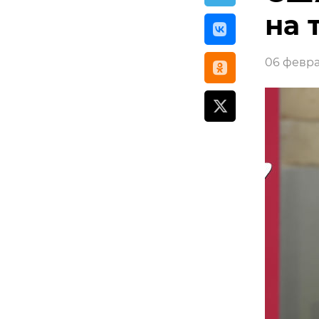
на 
06 феврал