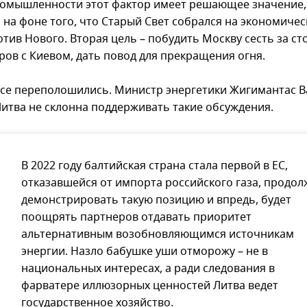
ромышленности этот фактор имеет решающее значение,
 на фоне того, что Старый Свет собрался на экономиче
тив Нового. Вторая цель – побудить Москву сесть за ст
ров с Киевом, дать повод для прекращения огня.
се переполошились. Министр энергетики Жигимантас 
 Литва не склонна поддерживать такие обсуждения.
В 2022 году балтийская страна стала первой в ЕС,
отказавшейся от импорта российского газа, продол
демонстрировать такую позицию и впредь, будет
поощрять партнеров отдавать приоритет
альтернативным возобновляющимся источникам
энергии. Назло бабушке уши отморожу – не в
национальных интересах, а ради следования в
фарватере иллюзорных ценностей Литва ведет
государственное хозяйство.