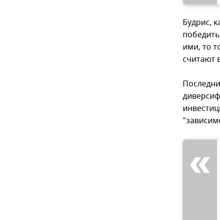
Будрис, к
победить,
ими, то 
считают в
Последни
диверсиф
инвестиц
"зависим