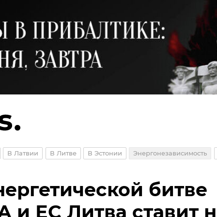
В Латвии
В Литве
В Эстонии
Энергонезависимость
нергетической битве
 и ЕС Литва ставит 