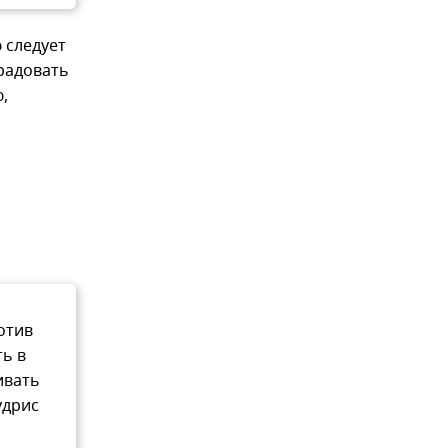
 следует
 радовать
,
отив
ть в
ивать
удрис