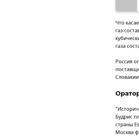
Что каса
газ соста
кубическ
газа сост
Россия о
поставщи
Словакии
Оратор
"Историч
Будрис п
страны Е
Москва ф