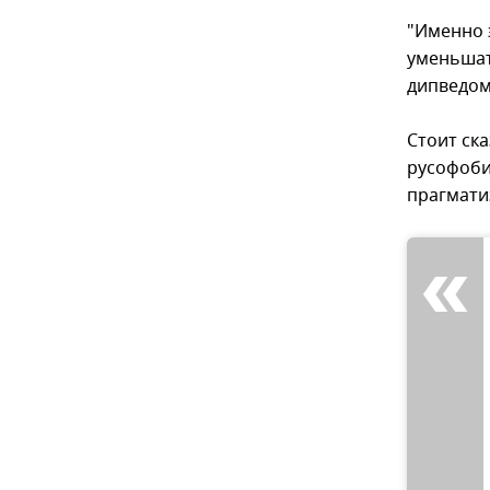
"Именно 
уменьшат
дипведом
Стоит ск
русофоби
прагмат