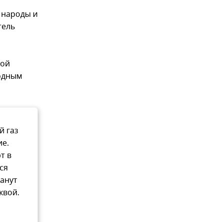
 народы и
тель
кой
лодным
й газ
ие.
т в
ся
танут
квой.