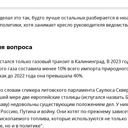
делал это так, будто лучше остальных разбирается в ню
политики, хотя занимает кресло руководителя ведомства
я вопроса
стался только газовый транзит в Калининград. В 2023 го
ого газа составила менее 10% всего импорта природного
 как до 2022 года она превышала 40%.
по словам спикера литовского парламента Саулюса Скве
шей мере две европейские столицы (испугался назвать 
лаву) недовольны существующим положением дел. У них
 Россию, Путина и войну. Они хотят по-прежнему зависе
 ископаемого топлива, которые используются не только
, но и в политике".