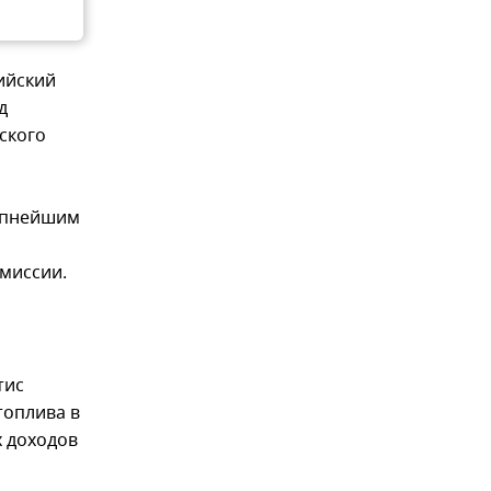
сийский
д
ского
рупнейшим
омиссии.
тис
топлива в
х доходов