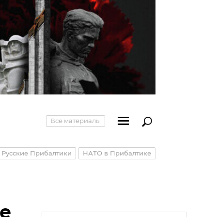
Все материалы
Русские Прибалтики
НАТО в Прибалтике
не