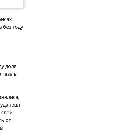
ансах
 без году
ду доля
 газа в
рнялиса,
Будапешт
 свой
ть от
 в