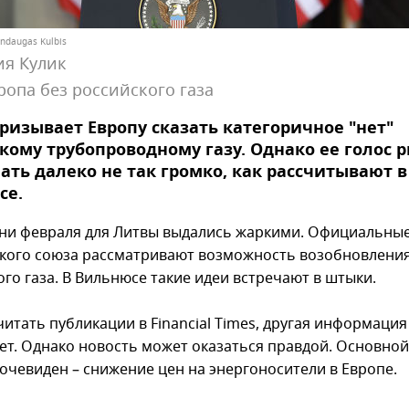
indaugas Kulbis
ия Кулик
ропа без российского газа
ризывает Европу сказать категоричное "нет"
кому трубопроводному газу. Однако ее голос р
ать далеко не так громко, как рассчитывают в
се.
ни февраля для Литвы выдались жаркими. Официальные
кого союза рассматривают возможность возобновления
го газа. В Вильнюсе такие идеи встречают в штыки.
читать публикации в Financial Times, другая информация
ует. Однако новость может оказаться правдой. Основно
очевиден – снижение цен на энергоносители в Европе.