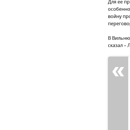
Для ее п
особенно
войну про
перегово
В Вильню
сказал –