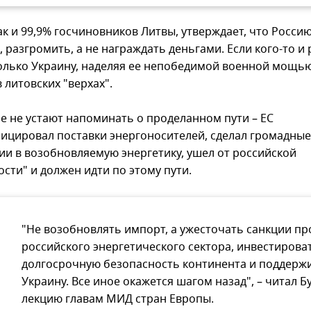
ак и 99,9% госчиновников Литвы, утверждает, что Россию
 разгромить, а не награждать деньгами. Если кого-то и
только Украину, наделяя ее непобедимой военной мощью
 литовских "верхах".
е не устают напоминать о проделанном пути – ЕС
ицировал поставки энергоносителей, сделал громадные
ии в возобновляемую энергетику, ушел от российской
ости" и должен идти по этому пути.
"Не возобновлять импорт, а ужесточать санкции пр
российского энергетического сектора, инвестирова
долгосрочную безопасность континента и поддерж
Украину. Все иное окажется шагом назад", – читал Б
лекцию главам МИД стран Европы.