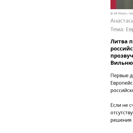
© AP Photo / M
Анастас
Тема:
Ев
Литва п
российс
прозвуч
Вильню
Первые д
Европейс
российско
Если не с
отсутств
решения 