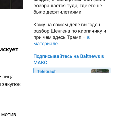
искует
 лица
 закупок
й мотив