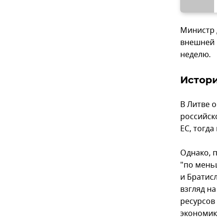
Министр 
внешней 
неделю.
Истори
В Литве о
российск
ЕС, тогда
Однако, 
"по мень
и Братис
взгляд на
ресурсов
экономике