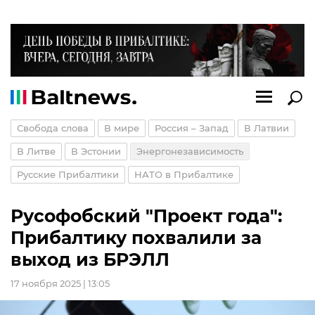
Свобода слова
В мире
Россия – Запад
В Латвии
В Литве
В Эстонии
Энергонезависимость
Русские Прибалтики
НАТО в Прибалтике
Русофобский "Проект года":
Прибалтику похвалили за
выход из БРЭЛЛ
17 ноября 2025 | 13:05