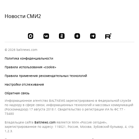
Новости СМИ2
© 2026 baltnews.com
Политика конфиденциальности
Правила использования «cookie»
Правила применения рекомендательных технологий
Настройки отслеживания
Обратная связь
Информационное агентство BALTNEWS зарегистрировано в Федеральной службе
по надзору в сфере связи, информационных технологий и массовых коммуникаций
(Роскомнадзор) 17 августа 2018 г. Свидетельство о регистрации ИА № ФС 77 -
73480
Владельцем сайта
baltnews.com
является МИА «Россия сегодня»,
зарегистрированное по адресу: 119021, Россия, Москва, Зубовский бульвар, 4, стр.
1,2.3.