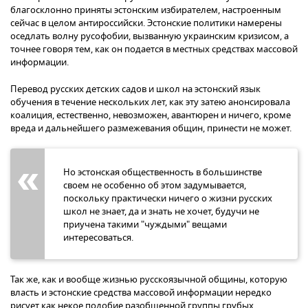
благосклонно приняты эстонским избирателем, настроенным
сейчас в целом антироссийски. Эстонские политики намерены
оседлать волну русофобии, вызванную украинским кризисом, а
точнее говоря тем, как он подается в местных средствах массовой
информации.
Перевод русских детских садов и школ на эстонский язык
обучения в течение нескольких лет, как эту затею анонсировала
коалиция, естественно, невозможен, авантюрен и ничего, кроме
вреда и дальнейшего размежевания общин, принести не может.
Но эстонская общественность в большинстве
своем не особенно об этом задумывается,
поскольку практически ничего о жизни русских
школ не знает, да и знать не хочет, будучи не
приучена такими "чуждыми" вещами
интересоваться.
Так же, как и вообще жизнью русскоязычной общины, которую
власть и эстонские средства массовой информации нередко
рисует как некое подобие разобщенной группы грубых