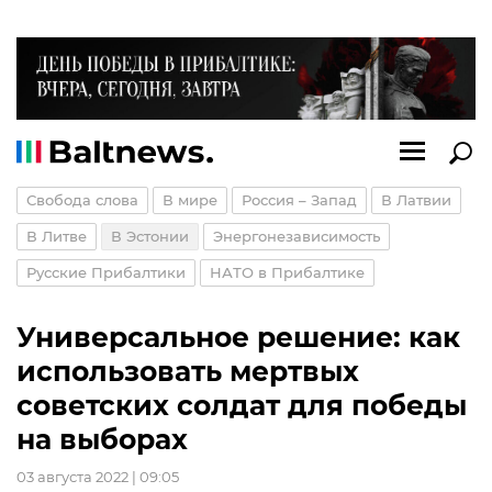
Свобода слова
В мире
Россия – Запад
В Латвии
В Литве
В Эстонии
Энергонезависимость
Русские Прибалтики
НАТО в Прибалтике
Универсальное решение: как
использовать мертвых
советских солдат для победы
на выборах
03 августа 2022 | 09:05