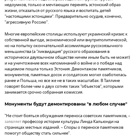
недоумков, только и мечтающих перенять эстонский образ
жизни, отказаться от русского языка и воспитать детей
"настоящими эстонцами". Предварительно осудив, конечно,
"агрессивную Россию".
Многие европейские столицы используют украинский кризис к
собственной выгоде, экономической или внутриполитической,
но на попытку окончательной ассимиляции русскоязычного
меньшинства (а "ликвидация" русского образования в
исторически двуязычном обществе ничем иным быть не может)
и на уничтожение всех напоминаний о войне и о победе над
нацизмом пошла только Эстония. Демонтажом памятников,
монументов, памятных досок и солдатских могил озаботилась
ранее и Польша, но все же не в таких масштабах. В Таллине
говорят более чем о двух сотнях таких "объектов", которыми
занимается срочно собранная комиссия.
Монументы будут демонтированы "в любом случае"
"Не стоит бояться обсуждения переноса советских памятников, –
заявляет
профессор истории культуры Линда Кальюнди на
страницах местных изданий. – Споры о переносе памятников
помогут обществу стать сильнее".