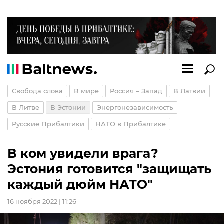
Свобода слова
В мире
Россия – Запад
В Латвии
В Литве
В Эстонии
Энергонезависимость
Русские Прибалтики
НАТО в Прибалтике
В ком увидели врага?
Эстония готовится "защищать
каждый дюйм НАТО"
16 ноября 2022 | 11:26