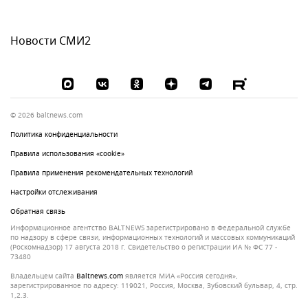
Новости СМИ2
© 2026 baltnews.com
Политика конфиденциальности
Правила использования «cookie»
Правила применения рекомендательных технологий
Настройки отслеживания
Обратная связь
Информационное агентство BALTNEWS зарегистрировано в Федеральной службе
по надзору в сфере связи, информационных технологий и массовых коммуникаций
(Роскомнадзор) 17 августа 2018 г. Свидетельство о регистрации ИА № ФС 77 -
73480
Владельцем сайта
baltnews.com
является МИА «Россия сегодня»,
зарегистрированное по адресу: 119021, Россия, Москва, Зубовский бульвар, 4, стр.
1,2.3.