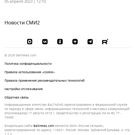
05 апреля 2023 | 12:10
Новости СМИ2
© 2026 baltnews.com
Политика конфиденциальности
Правила использования «cookie»
Правила применения рекомендательных технологий
Настройки отслеживания
Обратная связь
Информационное агентство BALTNEWS зарегистрировано в Федеральной службе
по надзору в сфере связи, информационных технологий и массовых коммуникаций
(Роскомнадзор) 17 августа 2018 г. Свидетельство о регистрации ИА № ФС 77 -
73480
Владельцем сайта
baltnews.com
является МИА «Россия сегодня»,
зарегистрированное по адресу: 119021, Россия, Москва, Зубовский бульвар, 4, стр.
1,2.3.