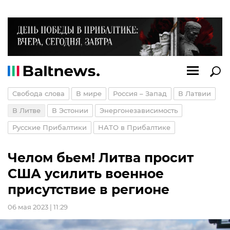
Свобода слова
В мире
Россия – Запад
В Латвии
В Литве
В Эстонии
Энергонезависимость
Русские Прибалтики
НАТО в Прибалтике
Челом бьем! Литва просит
США усилить военное
присутствие в регионе
06 мая 2023 | 11:29