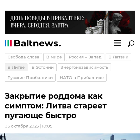
Свобода слова
В мире
Россия – Запад
В Латвии
В Литве
В Эстонии
Энергонезависимость
Русские Прибалтики
НАТО в Прибалтике
Закрытие роддома как
симптом: Литва стареет
пугающе быстро
06 октября 2025 | 10:05