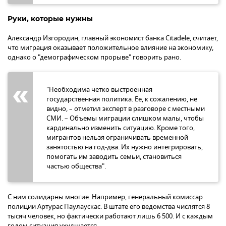
Руки, которые нужны
Александр Изгородин, главный экономист банка Citadele, считает,
что миграция оказывает положительное влияние на экономику,
однако о "демографическом прорыве" говорить рано.
"Необходима четко выстроенная
государственная политика. Ее, к сожалению, не
видно, – отметил эксперт в разговоре с местными
СМИ. – Объемы миграции слишком малы, чтобы
кардинально изменить ситуацию. Кроме того,
мигрантов нельзя ограничивать временной
занятостью на год-два. Их нужно интегрировать,
помогать им заводить семьи, становиться
частью общества".
С ним солидарны многие. Например, генеральный комиссар
полиции Артурас Паулаускас. В штате его ведомства числятся 8
тысяч человек, но фактически работают лишь 6 500. И с каждым
годом ситуация ухудшается.