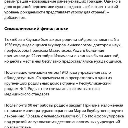
реэмиграция – возвращение ранее уехавших граждан. Однако в
долгосрочной перспективе нужно отдавать себе отчет: низкий
уровень рождаемости представляет угрозу для страны", –
добавил он.
Символический финал эпохи
1 октября в Каунасе был закрыт родильный дом, основанный в
1936 году выдающимся акушером-гинекологом, доктором наук,
профессором Пранасом Мажилисом. Роды в больнице
принимали до 22 сентября. Изначально клиника была частной,
но десять мест в ней бесплатно предоставлялись нуждающимся.
После национализации летом 1940 года учреждение стало
общедоступным. Со временем оно превратилось в один из
крупнейших родильных домов страны – Республиканский
роддом № 1. Роды в нем считались знаком высокого
медицинского стандарта.
После почти 90 лет работы роддом закрыт. Причина, изложенная
в приказе министра здравоохранения Марии Якубаускене, звучит
лаконично: "
В связи с ненаполняемостью
". По этой формулировке
под угрозой могут оказаться десятки аналогичных учреждений
по всей стране.