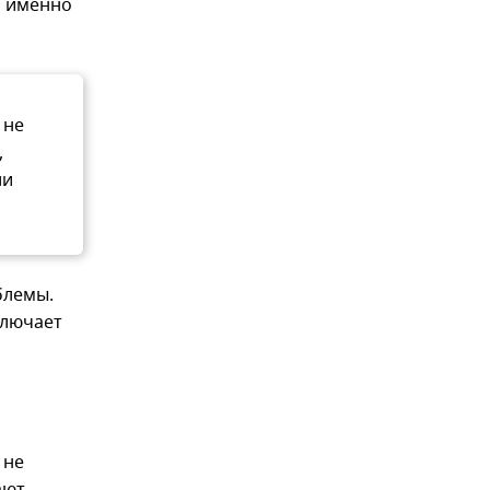
и именно
 не
,
ли
блемы.
ключает
 не