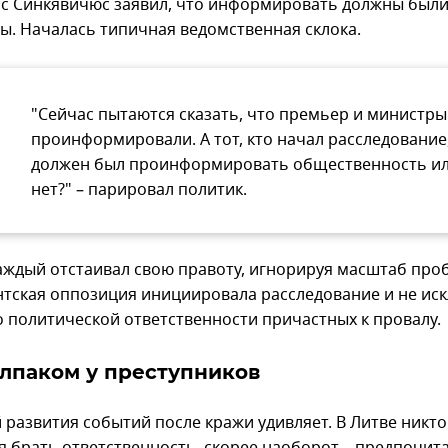
с Синкявичюс заявил, что информировать должны был
ы. Началась типичная ведомственная склока.
"Сейчас пытаются сказать, что премьер и министры
проинформировали. А тот, кто начал расследование
должен был проинформировать общественность и
нет?" – парировал политик.
каждый отстаивал свою правоту, игнорируя масштаб про
тская оппозиция инициировала расследование и не ис
о политической ответственности причастных к провалу.
лпаком у преступников
 развития событий после кражи удивляет. В Литве никто