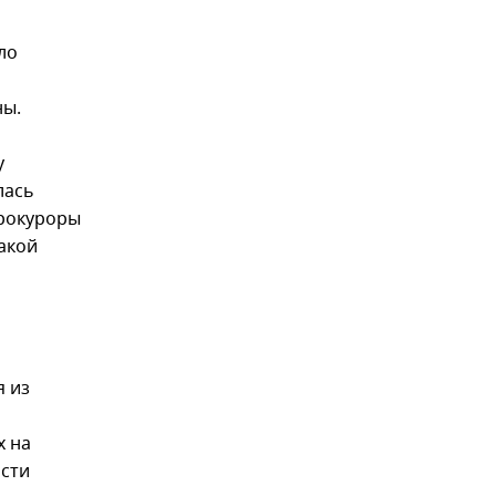
ло
ны.
у
лась
прокуроры
акой
я из
х на
ости