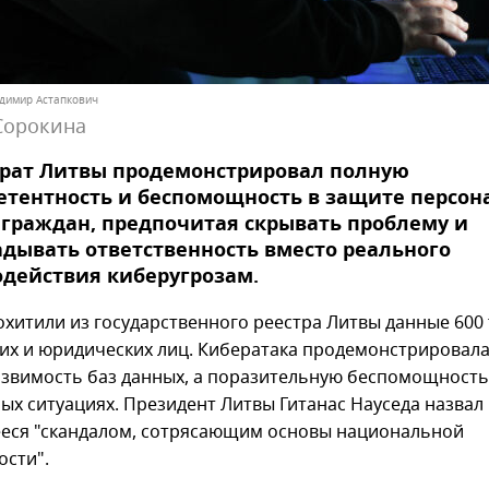
адимир Астапкович
Сорокина
арат Литвы продемонстрировал полную
етентность и беспомощность в защите персон
граждан, предпочитая скрывать проблему и
дывать ответственность вместо реального
действия киберугрозам.
охитили из государственного реестра Литвы данные 600
их и юридических лиц. Кибератака продемонстрировала
язвимость баз данных, а поразительную беспомощность
ных ситуациях. Президент Литвы Гитанас Науседа назвал
еся "скандалом, сотрясающим основы национальной
ости".