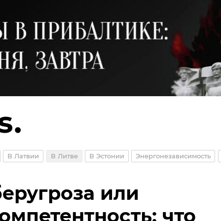
В Латвии
В Литве
В Эстонии
Энергонезависимость
еругроза или
омпетентность: что