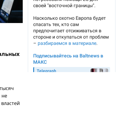
альных
 тысяч
 не
 властей