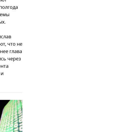
ают
 полгода
темы
ых.
ислав
т, что не
нее глава
сь через
ента
 и