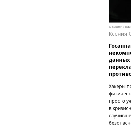
© Sputnik / Вл
Ксения 
Госапп
некомп
данных 
перекла
противо
Хакеры п
физическ
просто у
в кризис
случивше
безопасн