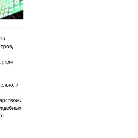
та
тров,
среди
елью, и
арством,
раждебных
се