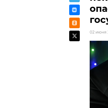
опа
гос
02 июня 2