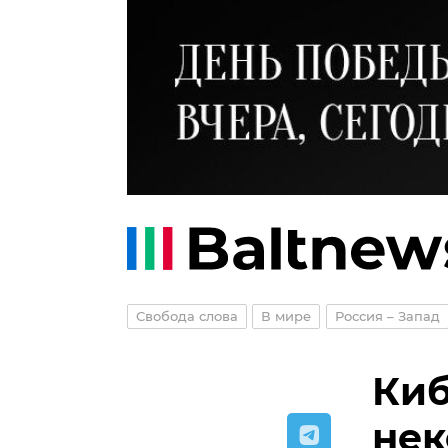
Свобода слова
В мире
Россия – Запад
Киб
нек