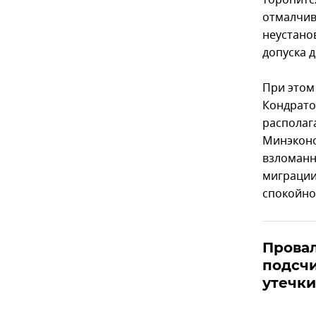
торопитс
отмалчив
неустано
допуска 
При этом
Кондрато
располаг
Минэконо
взломанн
миграции
спокойно 
Провал
подсчи
утечк