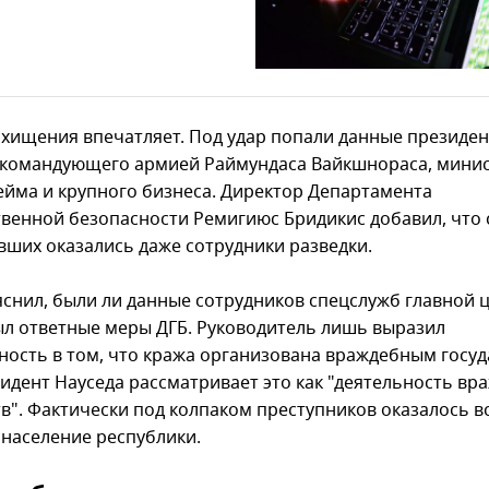
хищения впечатляет. Под удар попали данные президен
 командующего армией Раймундаса Вайкшнораса, минис
ейма и крупного бизнеса. Директор Департамента
твенной безопасности Ремигиюс Бридикис добавил, что 
вших оказались даже сотрудники разведки.
яснил, были ли данные сотрудников спецслужб главной ц
ыл ответные меры ДГБ. Руководитель лишь выразил
ность в том, что кража организована враждебным госуд
зидент Науседа рассматривает это как "деятельность в
тв". Фактически под колпаком преступников оказалось в
 население республики.