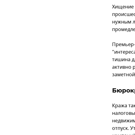
Хищение 
происшес
нужным л
промедле
Премьер-
"интерес
тишина д
активно 
заметной
Бюрокр
Кража та
налоговы
недвижим
отпуск. 