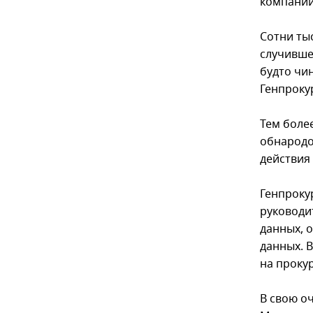
компаний
Сотни ты
случивше
будто чи
Генпроку
Тем боле
обнародо
действия 
Генпроку
руководи
данных, 
данных. В
на прокур
В свою о