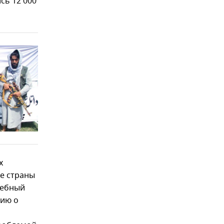
сь 12 000
х
ие страны
дебный
цию о