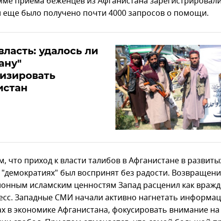
мме приема беженцев из Афганистана зарегистрировали
и еще было получено почти 4000 запросов о помощи.
власть: удалось ли
ану"
изировать
истан
, что приход к власти талибов в Афганистане в развиты
 "демократиях" был воспринят без радости. Возвращен
ионным исламским ценностям Запад расценил как враж
есс. Западные СМИ начали активно нагнетать информа
х в экономике Афганистана, фокусировать внимание на