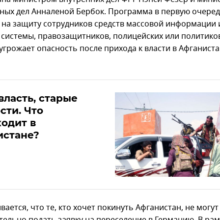
ных дел Анналеной Бербок. Программа в первую очере
 на защиту сотрудников средств массовой информации 
 системы, правозащитников, полицейских или политико
угрожает опасность после прихода к власти в Афганист
власть, старые
сти. Что
одит в
истане?
ается, что те, кто хочет покинуть Афганистан, не могут