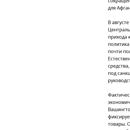
сокращен
для Афга
В август
Централь
прихода 
политика
почти по
Естестве
средства
под санк
руководс
Фактичес
экономич
Вашингто
фиксируе
товары. 