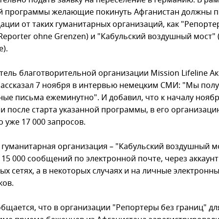
тельно подать заявку на переселение в Германию. В рам
й программы желающие покинуть Афганистан должны п
ации от таких гуманитарных организаций, как "Репорте
Reporter ohne Grenzen) и "Кабульский воздушный мост" 
e).
тель благотворительной организации Mission Lifeline А
ассказал 7 ноября в интервью немецким СМИ: "Мы пол
ные письма ежеминутно". И добавил, что к началу ноябр
ли после старта указанной программы, в его организаци
 уже 17 000 запросов.
 гуманитарная организация – "Кабульский воздушный мо
 15 000 сообщений по электронной почте, через аккаунт
ых сетях, а в некоторых случаях и на личные электронн
ков.
общается, что в организации "Репортеры без границ" дл