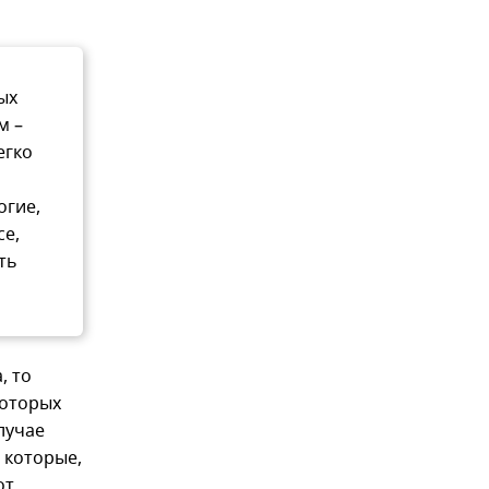
ых
м –
егко
огие,
се,
ть
, то
которых
лучае
 которые,
от