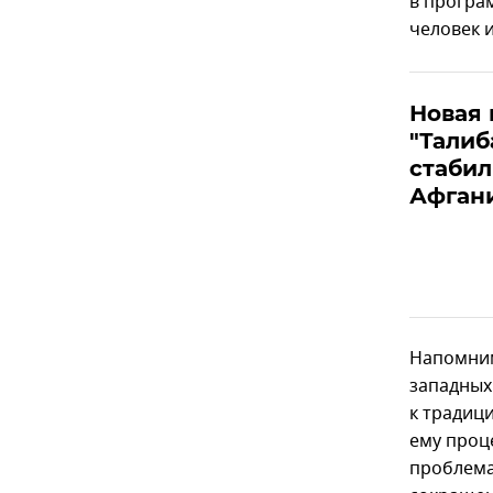
в програ
человек 
Новая 
"Талиб
стабил
Афган
Напомним
западных
к традиц
ему проц
проблема