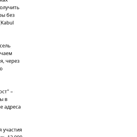
ках
олучить
ры без
(Kabul
ксель
учаем
я, через
ю
ст" –
ы в
ые адреса
я участия