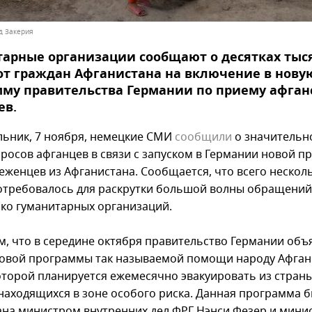
ид Закерия
арные организации сообщают о десятках тыс
от граждан Афганистана на включение в нову
му правительства Германии по приему афган
ев.
льник, 7 ноября, немецкие СМИ
сообщили
о значительн
просов афганцев в связи с запуском в Германии новой 
еженцев из Афганистана. Сообщается, что всего нескол
отребовалось для раскрутки большой волны обращений
ько гуманитарных организаций.
, что в середине октября правительство Германии объ
новой программы так называемой помощи народу Афгани
оторой планируется ежемесячно эвакуировать из страны
 находящихся в зоне особого риска. Данная программа 
ана министром внутренних дел ФРГ Нэнси Фезер и мини