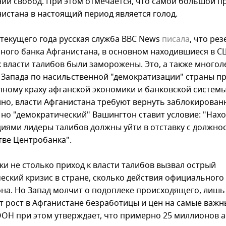
ии свобод. При этом отмечается, что самой большой 
нистана в настоящий период является голод.
е текущего года русская служба BBC News
писала
, что ре
ного банка Афганистана, в основном находившиеся в С
к власти талибов были заморожены. Это, а также многол
 Запада по насильственной "демократизации" страны пр
лному краху афганской экономики и банковской системы
нно, власти Афганистана требуют вернуть заблокирован
, но "демократический" Вашингтон ставит условие: "На
циями лидеры талибов должны уйти в отставку с должнос
тве Центробанка".
ки не столько приход к власти талибов вызвал острый
еский кризис в стране, сколько действия официального
на. Но Запад молчит о подоплеке происходящего, лишь
т рост в Афганистане безработицы и цен на самые важн
ООН при этом утверждает, что примерно 25 миллионов а