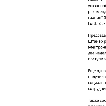
самостоя
указанно
рекоменд
границ" (
Luftbrück
Председа
Штайер р
электрон
две неде
поступило
Еще одна
получила
социальн
сотрудни
Также со