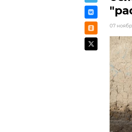
"ра
07 ноября