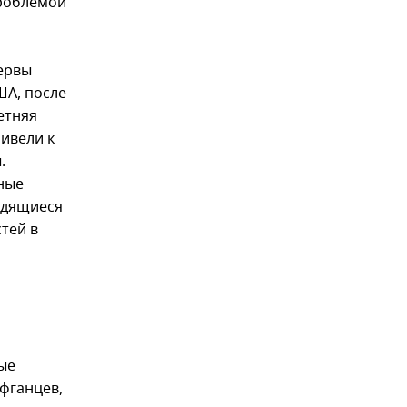
проблемой
зервы
ША, после
етняя
ивели к
.
ные
ходящиеся
тей в
ые
фганцев,