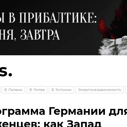
В Латвии
В Литве
В Эстонии
Энергонезависимость
грамма Германии дл
енцев: как Запад