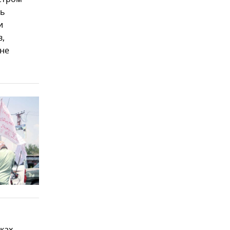
дь
и
в,
ане