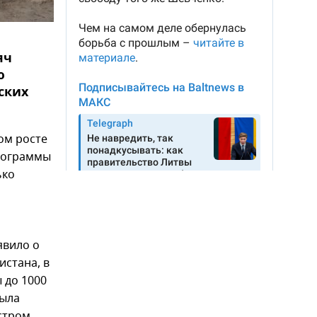
яч
ю
ских
ом росте
программы
ько
явило о
стана, в
 до 1000
была
стром