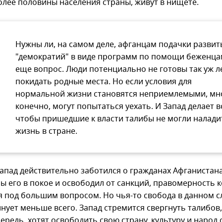
более половины населения страны, живут в нищете.
Нужны ли, на самом деле, афганцам подачки развит
"демократий" в виде программ по помощи беженца
еще вопрос. Люди потенциально не готовы так уж л
покидать родные места. Но если условия для
нормальной жизни становятся неприемлемыми, мн
конечно, могут попытаться уехать. И Запад делает в
чтобы пришедшие к власти талибы не могли налади
жизнь в стране.
Запад действительно заботился о гражданах Афганистана
бы его в покое и освободил от санкций, правомерность 
я под большим вопросом. Но чья-то свобода в данном с
нует меньше всего. Запад стремится свергнуть талибов,
ередь, хотят освободить свою страну, культуру и народ 