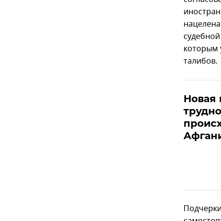
иностран
нацелена
судебной
которым 
талибов.
Новая 
трудно
происх
Афган
Подчеркив