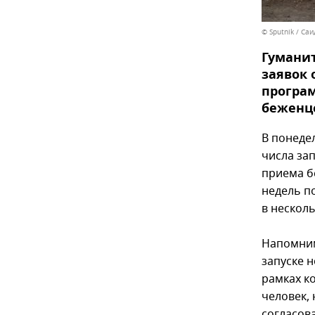
© Sputnik / Са
Гуманит
заявок 
програм
беженц
В понеде
числа за
приема б
недель п
в нескол
Напомним
запуске 
рамках к
человек,
согласов