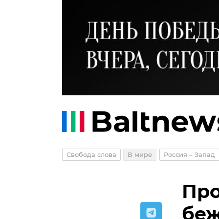
Свобода слова
В мире
Россия – Запад
Про
беж