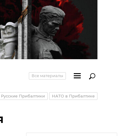
Все материалы
Русские Прибалтики
НАТО в Прибалтике
я