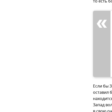
то есть 
Если бы 
оставил 
находитс
Запад вол
в свою оч