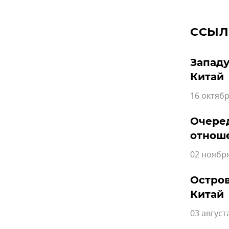
ССЫЛ
Западу
Китай
16 октябр
Очере
отнош
02 ноября
Остров
Китай
03 август