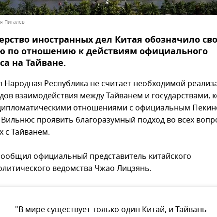
ья Питалев
рство иностранных дел Китая обозначило св
ю по отношению к действиям официального
а на Тайване.
я Народная Республика не считает необходимой реали
дов взаимодействия между Тайванем и государствами, 
дипломатическими отношениями с официальным Пекин
 Вильнюс проявить благоразумный подход во всех вопр
х с Тайванем.
сообщил официальный представитель китайского
литического ведомства Чжао Лицзянь.
"В мире существует только один Китай, и Тайвань