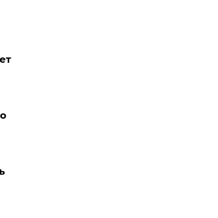
ет
го
ь