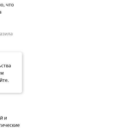
о, что
а
азила
ьства
ом
йте.
й и
тические