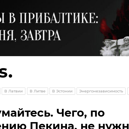
В Латвии
В Литве
В Эстонии
Энергонезависимость
майтесь. Чего, по
нию Пекина, не нуж