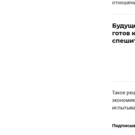
отношени
Будуще
готов 
спешит
Такое ре
экономик
испытыва
Подписыв