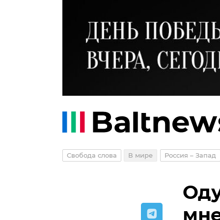
Свобода слова
В мире
Россия – Запад
Оду
мне