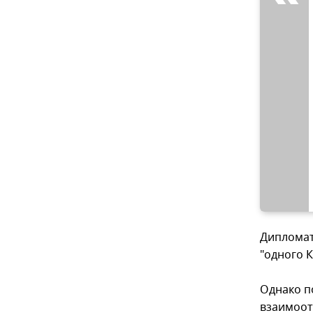
Дипломат
"одного К
Однако п
взаимоот