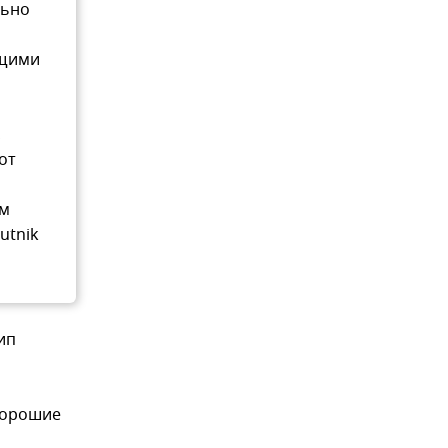
льно
ющими
,
от
ам
utnik
ип
хорошие