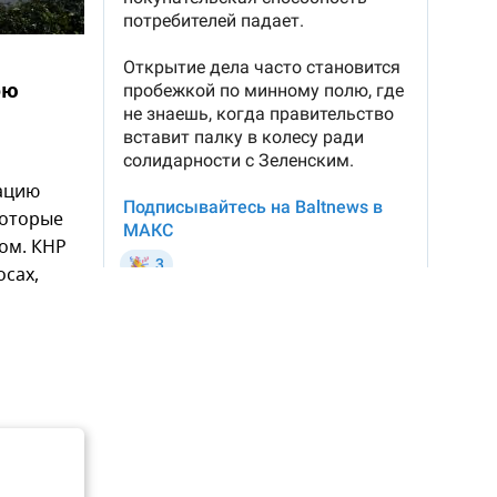
ою
зацию
которые
ом. КНР
осах,