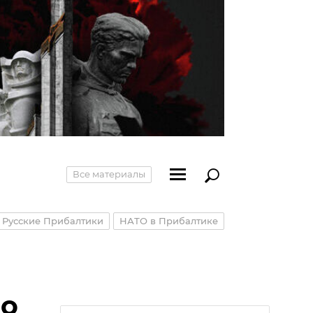
Все материалы
Русские Прибалтики
НАТО в Прибалтике
но