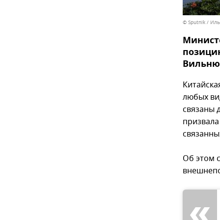
© Sputnik / Ил
Министе
позици
Вильнюс
Китайска
любых ви
связаны 
призвала
связанны
Об этом 
внешнепо