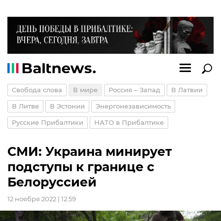
Свобода слова
В мире
Россия – Запад
В Латвии
В Литве
В Эстонии
Энергонезависимость
Русские Прибалтики
НАТО в Прибалтике
СМИ: Украина минирует
подступы к границе с
Белоруссией
12 ноября 2022 | 12:59