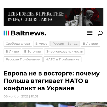
Свобода слова
В мире
Россия – Запад
В Латвии
В Литве
В Эстонии
Энергонезависимость
Русские Прибалтики
НАТО в Прибалтике
Европа не в восторге: почему
Польша втягивает НАТО в
конфликт на Украине
06 ноября 2022 | 10:53