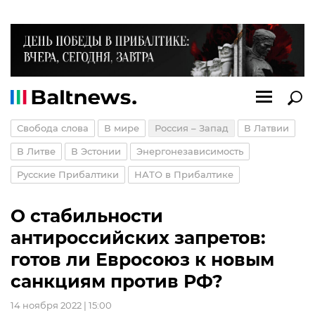
Свобода слова
В мире
Россия – Запад
В Латвии
В Литве
В Эстонии
Энергонезависимость
Русские Прибалтики
НАТО в Прибалтике
О стабильности
антироссийских запретов:
готов ли Евросоюз к новым
санкциям против РФ?
14 ноября 2022 | 15:00