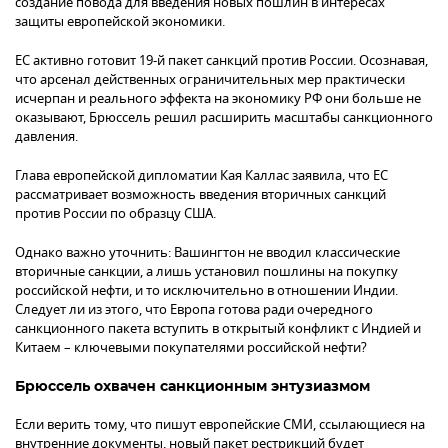
создание повода для введения новых пошлин в интересах
защиты европейской экономики.
ЕС активно готовит 19-й пакет санкций против России. Осознавая,
что арсенал действенных ограничительных мер практически
исчерпан и реального эффекта на экономику РФ они больше не
оказывают, Брюссель решил расширить масштабы санкционного
давления.
Глава европейской дипломатии Кая Каллас заявила, что ЕС
рассматривает возможность введения вторичных санкций
против России по образцу США.
Однако важно уточнить: Вашингтон не вводил классические
вторичные санкции, а лишь установил пошлины на покупку
российской нефти, и то исключительно в отношении Индии.
Следует ли из этого, что Европа готова ради очередного
санкционного пакета вступить в открытый конфликт с Индией и
Китаем – ключевыми покупателями российской нефти?
Брюссель охвачен санкционным энтузиазмом
Если верить тому, что пишут европейские СМИ, ссылающиеся на
внутренние документы, новый пакет рестрикций будет