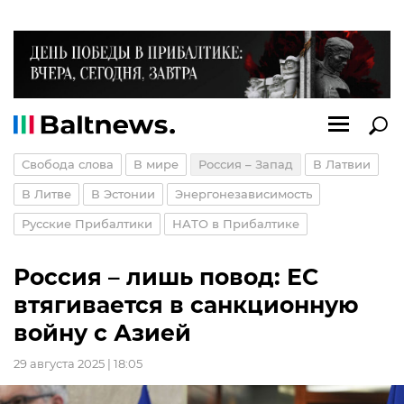
Свобода слова
В мире
Россия – Запад
В Латвии
В Литве
В Эстонии
Энергонезависимость
Русские Прибалтики
НАТО в Прибалтике
Россия – лишь повод: ЕС
втягивается в санкционную
войну с Азией
29 августа 2025 | 18:05