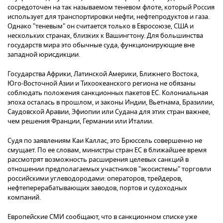
сосредоточен на так называемом теневом флоте, который Россия
использует для транспортировки нефти, нефтепродуктов и газа.
Однако "теневым" он считается только в Евросоюзе, США и
нескольких странах, близких к Вашингтону. Для большинства
государств мира это обычные суда, функционирующие вне
западной юрисдикции.
Государства Африки, Латинской Америки, Ближнего Востока,
Юго-Восточной Азии и Тихоокеанского региона не обязаны
соблюдать положения санкционных пакетов ЕС. Колониальная
эпоха осталась в прошлом, и законы Индии, Вьетнама, Бразилии,
Саудовской Аравии, Эфиопии или Судана для этих стран важнее,
чем решения Франции, Германии или Италии.
Судя по заявлениям Каи Каллас, это Брюссель совершенно не
смущает. По ее словам, министры стран ЕС в ближайшее время
рассмотрят возможность расширения целевых санкций в
отношении предполагаемых участников "экосистемы" торговли
российскими углеводородами: операторов, трейдеров,
нефтеперерабатывающих заводов, портов и судоходных
компаний.
Европейские СМИ сообщают, что в санкционном списке уже