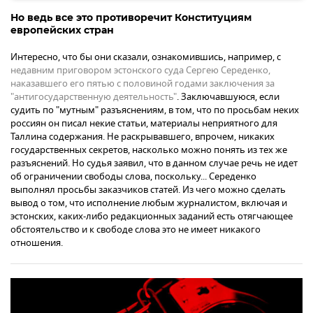
Но ведь все это противоречит Конституциям
европейских стран
Интересно, что бы они сказали, ознакомившись, например, с
недавним приговором эстонского суда Сергею Середенко,
наказавшего его пятью с половиной годами заключения за
"антигосударственную деятельность"
. Заключавшуюся, если
судить по "мутным" разъяснениям, в том, что по просьбам неких
россиян он писал некие статьи, материалы неприятного для
Таллина содержания. Не раскрывавшего, впрочем, никаких
государственных секретов, насколько можно понять из тех же
разъяснений. Но судья заявил, что в данном случае речь не идет
об ограничении свободы слова, поскольку... Середенко
выполнял просьбы заказчиков статей. Из чего можно сделать
вывод о том, что исполнение любым журналистом, включая и
эстонских, каких-либо редакционных заданий есть отягчающее
обстоятельство и к свободе слова это не имеет никакого
отношения.