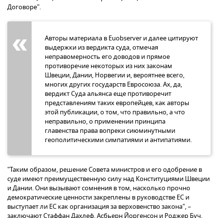
Договоре".
Авторы материала в Euobserver и далее цитируют
выдержки из вердикта суда, отмечая
неправомерность его доводов и прямое
противоречие некоторых из них законам
Швеции, Дании, Норвегии и, вероятнее всего,
многих других государств Евросоюза. Ах, да,
вердикт Суда альянса еще противоречит
представлениям таких европейцев, как авторы
этой публикации, о том, что правильно, а что
неправильно, о применении принципа
главенства права вопреки сиюминутными
геополитическими симпатиями и антипатиями.
"Таким образом, решение Совета министров и его одобрение в
суде имеют преимущественную силу над Конституциями Швеции
и Дании. Они вызывают сомнения в том, насколько прочно
демократические ценности закреплены в руководстве ЕС и
выступает ли ЕС как организация за верховенство закона", –
заключают Стаффан Дахлеф, Асбьерн Йоргенсон и Роджер Буч.