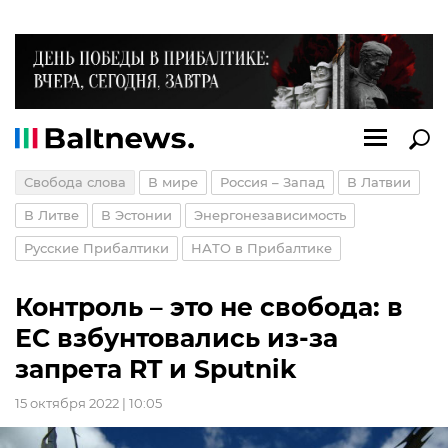
Свобода слова
В мире
Россия – Запад
В Латвии
В Литве
В Эстонии
Энергонезависимость
Русские Прибалтики
НАТО в Прибалтике
Контроль – это не свобода: в
ЕС взбунтовались из-за
запрета RT и Sputnik
15 октября 2022 | 10:05