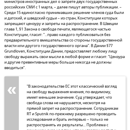
министров иностранных дел о запрете двух государственных
российских СМИ с 1 марта, – далее пишут авторы публикации. –
Среди 15 единогласно принимавших решение членов суда были
и датский, и шведский судьи – из стран, Конституции которых
запрещают цензуру и запреты на распространение. В Швеции
глава 1, §1 Закона о свободе печати, являющегося частью
Конституции, гласит: "...право каждого публиковаться без
предварительного вмешательства со стороны государственной
власти или другого государственного органа". В Дании §77
Grundloven, Конституции Дании, предоставляет любому лицу
свободу выражать свои мысли в любой форме и гласит: "Цензура
и другие превентивные меры больше никогда не должны
вводиться".
"В законодательстве ЕС этот классический взгляд
на свободу выражения мнения, по-видимому,
имеет меньшее значение. Суд утверждает, что
свобода слова не нарушается, несмотря на
прямой запрет на распространение. Сотрудникам
RT и Sputnik по-прежнему разрешено проводить
исследования и брать интервью – только не
распространять их результаты... Проблема с