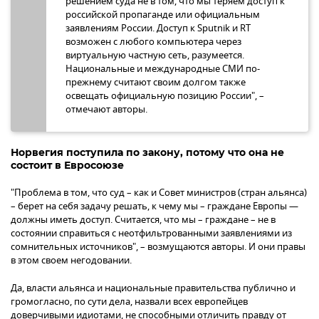
решением суда не в том, что мы теряем доступ к
российской пропаганде или официальным
заявлениям России. Доступ к Sputnik и RT
возможен с любого компьютера через
виртуальную частную сеть, разумеется.
Национальные и международные СМИ по-
прежнему считают своим долгом также
освещать официальную позицию России", –
отмечают авторы.
Норвегия поступила по закону, потому что она не
состоит в Евросоюзе
"Проблема в том, что суд – как и Совет министров (стран альянса)
– берет на себя задачу решать, к чему мы – граждане Европы —
должны иметь доступ. Считается, что мы – граждане – не в
состоянии справиться с неотфильтрованными заявлениями из
сомнительных источников", – возмущаются авторы. И они правы
в этом своем негодовании.
Да, власти альянса и национальные правительства публично и
громогласно, по сути дела, назвали всех европейцев
доверчивыми идиотами, не способными отличить правду от