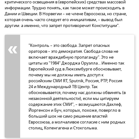
критического освещения в (европейских) средствах массовой
информации. Трудно понять, как такое может происходить в
Дании и Швеции. В Норвегии – не члене Евросоюза, но стране,
которая очень часто следует его инициативам, – вывод был
другим: а именно, что запрет противоречит Конституции".
"Контроль – это свобода. Запрет опасных
ораторов – это демократия. Свобода слова не
включает враждебную пропаганду". Это не
цитаты из "1984" Джорджа Оруэлла... Именно так
Европейский суд в Люксембурге обосновывает,
почему мы не должны иметь доступ к
российским СМИ RT, Sputnik, Россия, РТР, Россия
24 и Международный ТВ Центр. Так
обосновывается, почему нас должны обвинять (в
незаконной деятельности), если мы цитируем
содержание этих СМИ", – возмущаются Дахлеф,
Йоргенсон и Буч, которых, похоже, повергло в
больший шок не само решение властей
Евросоюза, а молчаливое согласие с ним родных
столиц, Копенгагена и Стокгольма.