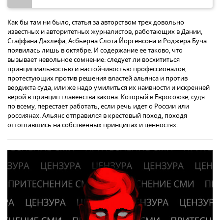
Как бы там ни было, статья за авторством трех довольно
известных и авторитетных журналистов, работающих в Дании,
Стаффана Дахлефа, Асбьерна Слота Йоргенсона и Роджера Буча
появилась лишь в октябре. И содержание ее таково, что
вызывает невольное сомнение: следует ли восхититься
принципиальностью и настойчивостью профессионалов,
протестующих против решения властей альянса и против
вердикта суда, или же надо умилиться их наивности и искренней
верой в принцип главенства закона. Который в Евросоюзе, судя
по всему, перестает работать, если речь идет о России или
россиянах. Альянс отправился в крестовый поход, походя
оттоптавшись на собственных принципах и ценностях.