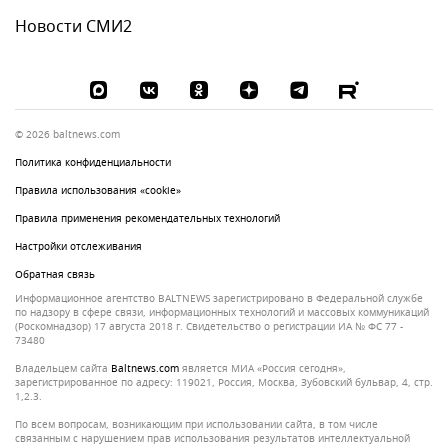
Новости СМИ2
© 2026 baltnews.com
Политика конфиденциальности
Правила использования «cookie»
Правила применения рекомендательных технологий
Настройки отслеживания
Обратная связь
Информационное агентство BALTNEWS зарегистрировано в Федеральной службе
по надзору в сфере связи, информационных технологий и массовых коммуникаций
(Роскомнадзор) 17 августа 2018 г. Свидетельство о регистрации ИА № ФС 77 -
73480
Владельцем сайта
baltnews.com
является МИА «Россия сегодня»,
зарегистрированное по адресу: 119021, Россия, Москва, Зубовский бульвар, 4, стр.
1,2.3.
По всем вопросам, возникающим при использовании сайта, в том числе
связанным с нарушением прав использования результатов интеллектуальной