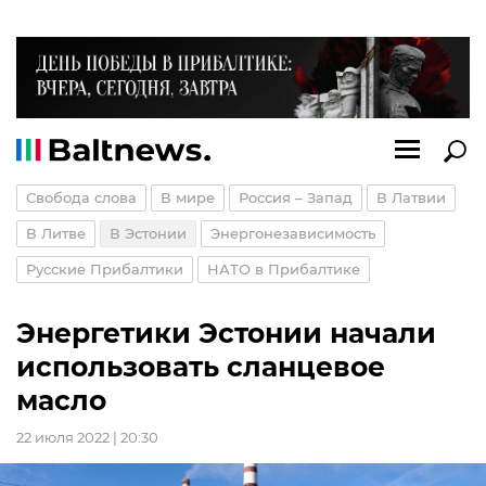
Свобода слова
В мире
Россия – Запад
В Латвии
В Литве
В Эстонии
Энергонезависимость
Русские Прибалтики
НАТО в Прибалтике
Энергетики Эстонии начали
использовать сланцевое
масло
22 июля 2022 | 20:30