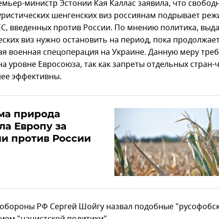
емьер-министр Эстонии Кая Каллас заявила, что свобод
уристических шенгенских виз россиянам подрывает ре
ЕС, введенных против России. По мнению политика, выд
еских виз нужно остановить на период, пока продолжае
ая военная спецоперация на Украине. Данную меру тре
на уровне Евросоюза, так как запреты отдельных стран-
нее эффективны.
ма природа
ла Европу за
и против России
обороны РФ Сергей Шойгу назвал подобные "русофобск