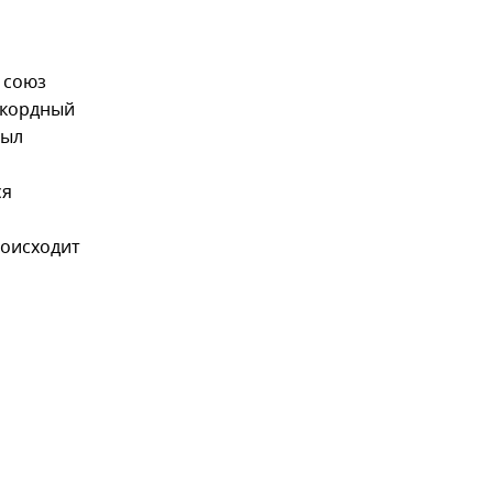
 союз
екордный
был
ся
роисходит