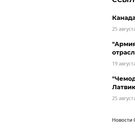
Канада
25 август
"Армия
отрасл
19 август
"Чемод
Латви
25 август
Новости