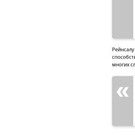
Рейнсалу
способст
многих с