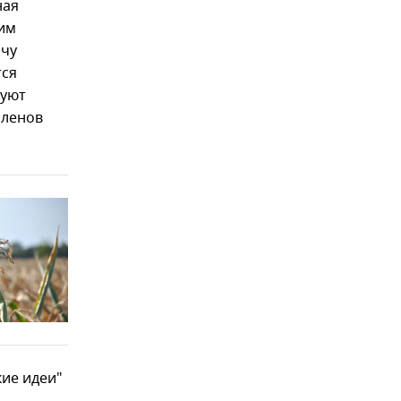
ная
жим
ачу
тся
буют
членов
ие идеи"