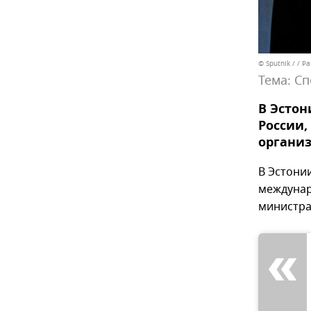
© Sputnik / / 
Тема:
Сп
В Эсто
России,
органи
В Эстони
междунар
министра