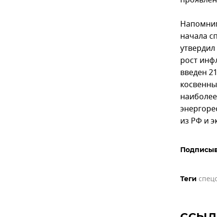
проявлен
Напомним
начала с
утвердил
рост инф
введен 2
косвенны
наиболее
энергоре
из РФ и 
Подписыв
спец
Теги
ССЫЛ