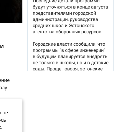
ии
з
ение
алу.
и не
ось
.