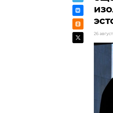
изо
эст
26 август