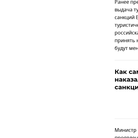
Ранее пр
выдача т
санкций 
туристич
российск
принять 
будут ме
Как са
наказа
санкци
Министр 