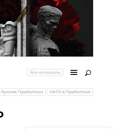
Все материалы
Русские Прибалтики
НАТО в Прибалтике
о