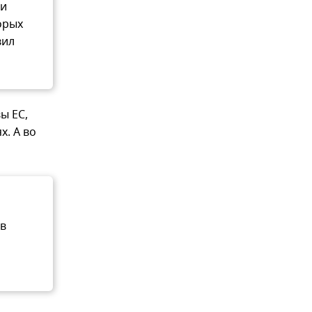
ти
орых
вил
ы ЕС,
. А во
 в