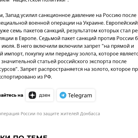
ием "нацистской политики".
, Запад усилил санкционное давление на Россию после
пециальной военной операции на Украине. Европейский
 уже семь пакетов санкций, результатом которых стал р
ляции в Европе. Седьмой пакет санкций против России 
1 июля. В него включили включили запрет "на прямой и
й импорт, покупку или передачу золота, которое являет
 значительной статьей российского экспорта после
сурсов". Запрет распространяется на золото, которое п
экспортировано из РФ.
айтесь на
операция России по защите жителей Донбасса
КИ ПО ТЕМЕ