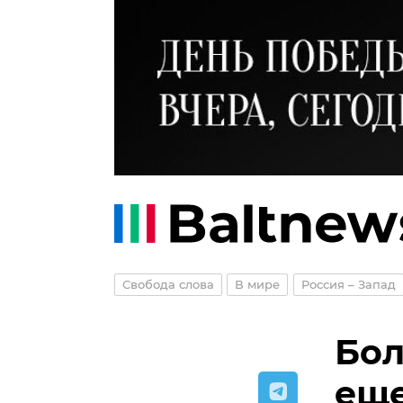
Свобода слова
В мире
Россия – Запад
Бол
ещ