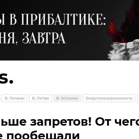
В Латвии
В Литве
В Эстонии
Энергонезависимость
ьше запретов! От чег
е пообещали