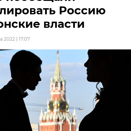
лировать Россию
онские власти
а 2022 | 17:07