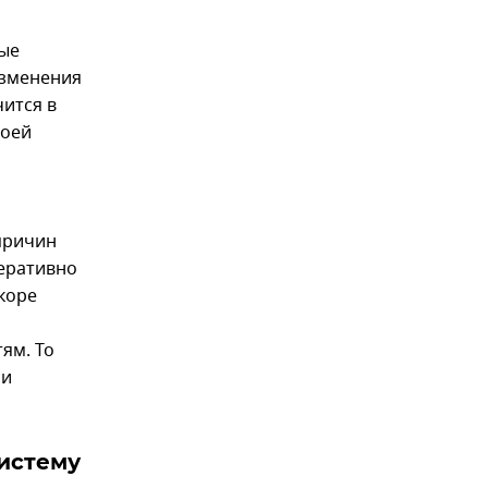
ные
изменения
ится в
воей
 причин
перативно
скоре
ям. То
 и
систему