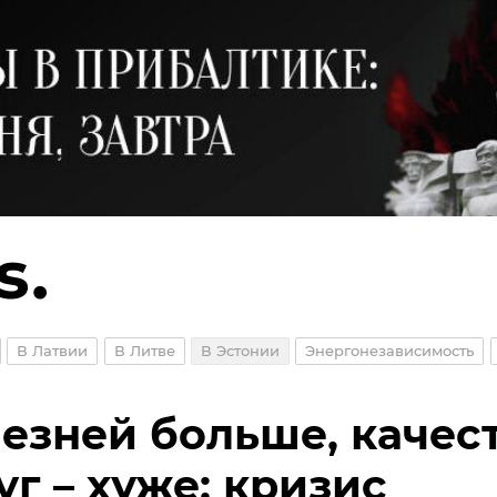
В Латвии
В Литве
В Эстонии
Энергонезависимость
езней больше, качес
уг – хуже: кризис