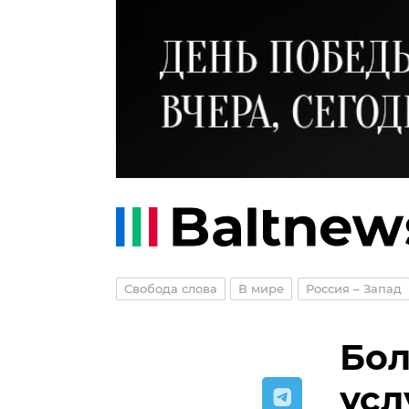
Свобода слова
В мире
Россия – Запад
Бол
усл