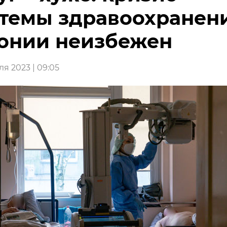
темы здравоохранени
онии неизбежен
я 2023 | 09:05