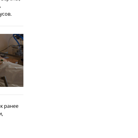
ь
усов.
ак ранее
и,