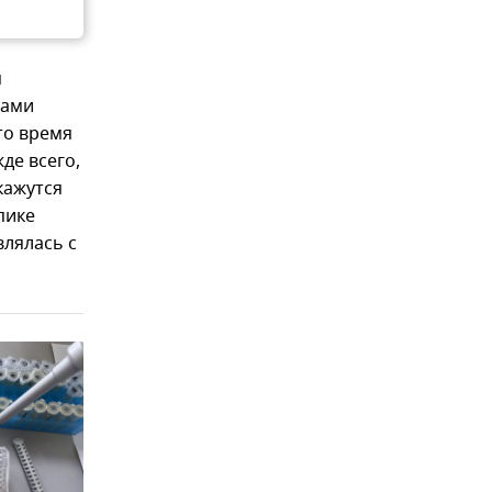
я
сами
то время
де всего,
кажутся
пике
влялась с