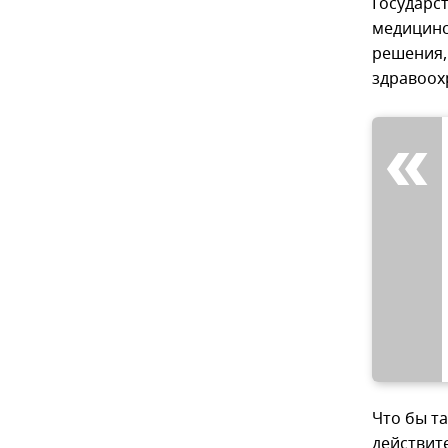
Государс
медицинс
решения,
здравоох
Что бы т
действит