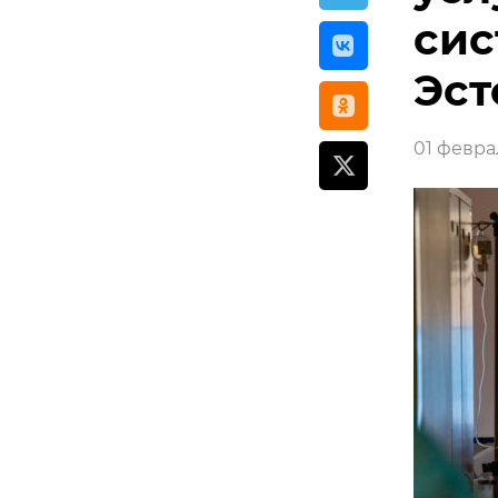
сис
Эст
01 феврал