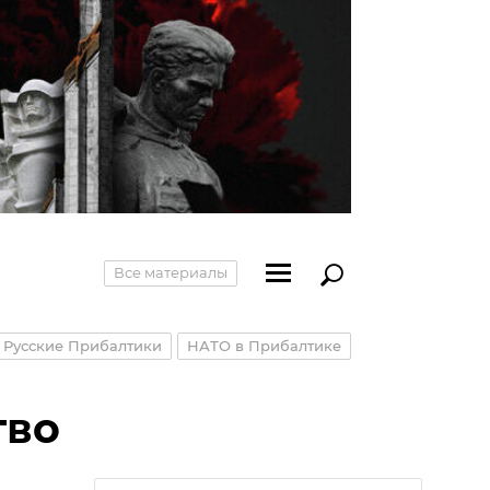
Все материалы
Русские Прибалтики
НАТО в Прибалтике
тво