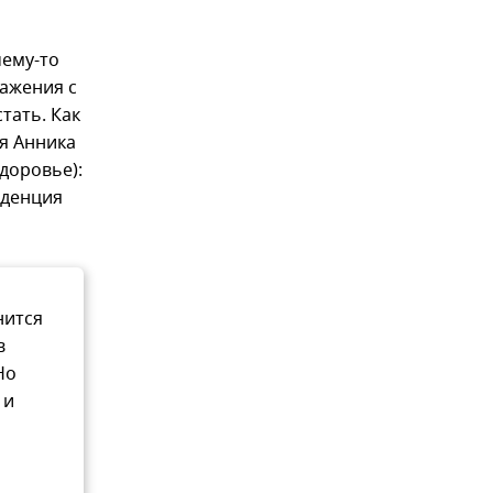
чему-то
ражения с
тать. Как
я Анника
здоровье):
нденция
нится
в
Но
 и