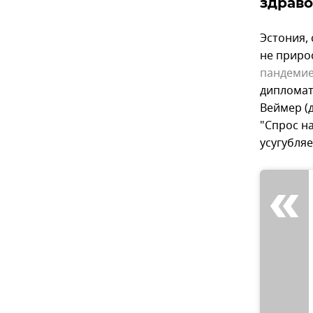
здрав
Эстония,
не приро
пандеми
диплома
Веймер (д
"Спрос н
усугубляе