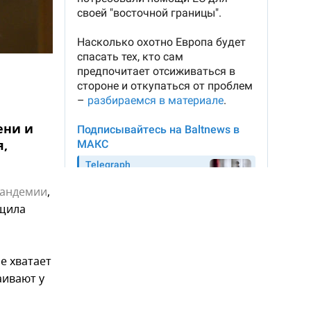
ени и
я,
андемии
,
ощила
е хватает
аивают у