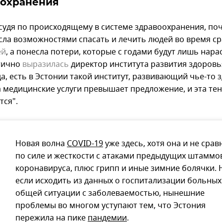
оохранения
 судя по происходящему в системе здравоохранения, по
сла возможностями спасать и лечить людей во время с
ей
, а понесла потери, которые с годами будут лишь нарас
тично
выразилась
директор института развития здоровь
а, есть в Эстонии такой институт, развивающий чье-то 
а медицинские услуги превышает предложение, и эта те
тся".
Новая волна
COVID-19
уже здесь, хотя она и не срав
по силе и жесткости с атаками предыдущих штаммо
коронавируса, плюс грипп и иные зимние болячки. 
если исходить из данных о госпитализации больных
общей ситуации с заболеваемостью, нынешние
проблемы во многом уступают тем, что Эстония
пережила на пике
пандемии
.