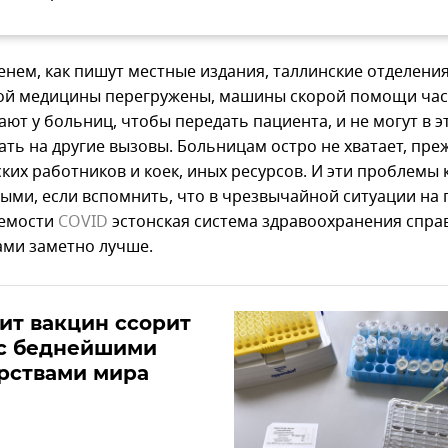
енем, как пишут местные издания, таллинские отделени
ой медицины перегружены, машины скорой помощи ча
ют у больниц, чтобы передать пациента, и не могут в э
ть на другие вызовы. Больницам остро не хватает, преж
ких работников и коек, иных ресурсов. И эти проблемы 
ыми, если вспомнить, что в чрезвычайной ситуации на 
аемости
COVID
эстонская система здравоохранения спра
ми заметно лучше.
ит вакцин ссорит
 с беднейшими
рствами мира