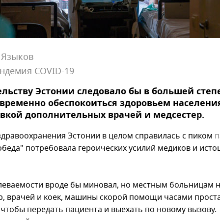
 Языков
ндемия COVID-19
льству Эстонии следовало бы в большей степ
временно обеспокоиться здоровьем населени
вкой дополнительных врачей и медсестер.
здравоохранения Эстонии в целом справилась с пиком
п
победа" потребовала героических усилий медиков и ист
леваемости вроде бы миновал, но местным больницам н
р, врачей и коек, машины скорой помощи часами прост
 чтобы передать пациента и выехать по новому вызову.