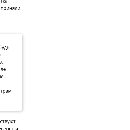
атка
е приняли
будь
о
в.
сле
не
страм
тствуют
уверены,