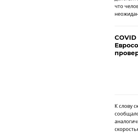
что чело
неожидан
COVID 
Евросо
прове
К слову с
сообщал
аналогич
скорость