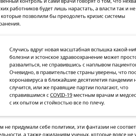
твенный контроль и сами врачи говорят о том, что нехв
ких работников будет лишь нарастать, а власти так и н
 которые позволили бы преодолеть кризис системы
ранения.
Случись вдруг новая масштабная вспышка какой-ни
болезни и эстонское здравоохранение может прост
развалиться, не справившись с наплывом пациенто
Очевидно, в правительстве страны уверены, что по
коронавируса в ближайшие десятилетия пандемии 
случится, или же правящие партии полагают, что
справившимся с
COVID-19
местным врачам и медсе
с их опытом и стойкостью все по плечу.
ам не придумали себе политики, эти фантазии не соотве
ельности, а также ожиданиям ученых, которые вовсе не 