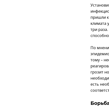
Установи
инфекцио
пришли к
климата 
три раза.
способно
По мнени
эпидемио
тому – н
реагирова
грозит н
необходи
есть нео
соответс
Борьб