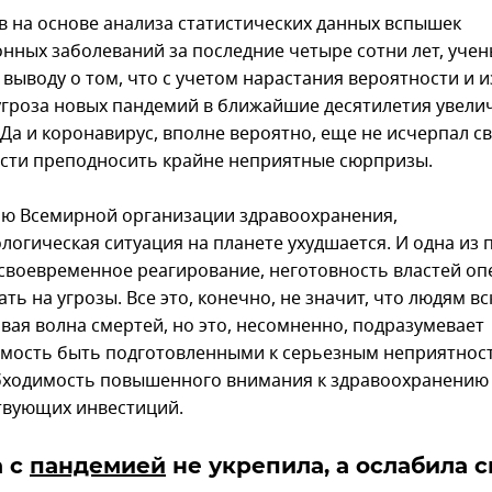
в на основе анализа статистических данных вспышек
нных заболеваний за последние четыре сотни лет, уче
 выводу о том, что с учетом нарастания вероятности и 
угроза новых пандемий в ближайшие десятилетия увелич
 Да и коронавирус, вполне вероятно, еще не исчерпал с
сти преподносить крайне неприятные сюрпризы.
ю Всемирной организации здравоохранения,
логическая ситуация на планете ухудшается. И одна из
есвоевременное реагирование, неготовность властей о
ть на угрозы. Все это, конечно, не значит, что людям в
овая волна смертей, но это, несомненно, подразумевает
мость быть подготовленными к серьезным неприятност
бходимость повышенного внимания к здравоохранению
твующих инвестиций.
а с
пандемией
не укрепила, а ослабила 