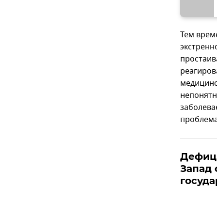
Тем врем
экстренн
простаива
реагирова
медицинс
непонятн
заболев
проблема
Дефиц
Запад
госуда