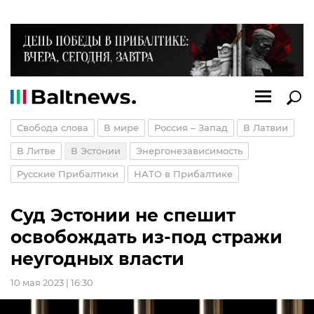
Свобода слова
В мире
Россия – Запад
В Латвии
В Литве
В Эстонии
Энергонезависимость
Русские Прибалтики
НАТО в Прибалтике
Суд Эстонии не спешит
освобождать из-под стражи
неугодных власти
10 мая 2023 | 16:30