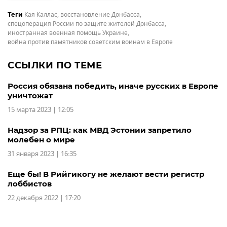
Кая Каллас
,
восстановление Донбасса
,
Теги
спецоперация России по защите жителей Донбасса
,
иностранная военная помощь Украине
,
война против памятников советским воинам в Европе
ССЫЛКИ ПО ТЕМЕ
Россия обязана победить, иначе русских в Европе
уничтожат
15 марта 2023 | 12:05
Надзор за РПЦ: как МВД Эстонии запретило
молебен о мире
31 января 2023 | 16:35
Еще бы! В Рийгикогу не желают вести регистр
лоббистов
22 декабря 2022 | 17:20