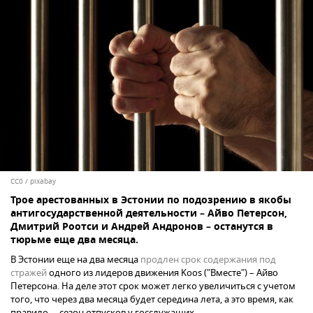
CC0
/
pixabay
Трое арестованных в Эстонии по подозрению в якобы
антигосударственной деятельности – Айво Петерсон,
Дмитрий Роотси и Андрей Андронов – останутся в
тюрьме еще два месяца.
В Эстонии еще на два месяца
продлен срок содержания под
стражей
одного из лидеров движения Koos ("Вместе") – Айво
Петерсона. На деле этот срок может легко увеличиться с учетом
того, что через два месяца будет середина лета, а это время, как
правило, – сезон отпусков у госслужащих.