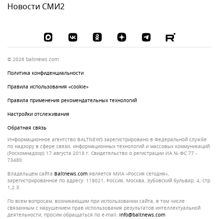
Новости СМИ2
© 2026 baltnews.com
Политика конфиденциальности
Правила использования «cookie»
Правила применения рекомендательных технологий
Настройки отслеживания
Обратная связь
Информационное агентство BALTNEWS зарегистрировано в Федеральной службе
по надзору в сфере связи, информационных технологий и массовых коммуникаций
(Роскомнадзор) 17 августа 2018 г. Свидетельство о регистрации ИА № ФС 77 -
73480
Владельцем сайта
baltnews.com
является МИА «Россия сегодня»,
зарегистрированное по адресу: 119021, Россия, Москва, Зубовский бульвар, 4, стр.
1,2.3.
По всем вопросам, возникающим при использовании сайта, в том числе
связанным с нарушением прав использования результатов интеллектуальной
деятельности, просим обращаться по e-mail:
info@baltnews.com