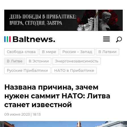
Свобода слова
В мире
Россия – Запад
В Латвии
В Литве
В Эстонии
Энергонезависимость
Русские Прибалтики
НАТО в Прибалтике
Названа причина, зачем
нужен саммит НАТО: Литва
станет известной
09 июня 2023 | 18:13