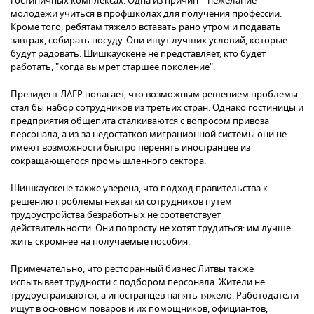
гостиничных комплексах. Одна из причин – нежелание
молодежи учиться в профшколах для получения профессии.
Кроме того, ребятам тяжело вставать рано утром и подавать
завтрак, собирать посуду. Они ищут лучших условий, которые
будут радовать. Шишкаускене не представляет, кто будет
работать, "когда вымрет старшее поколение".
Президент ЛАГР полагает, что возможным решением проблемы
стал бы набор сотрудников из третьих стран. Однако гостиницы и
предприятия общепита сталкиваются с вопросом привоза
персонала, а из-за недостатков миграционной системы они не
имеют возможности быстро перенять иностранцев из
сокращающегося промышленного сектора.
Шишкаускене также уверена, что подход правительства к
решению проблемы нехватки сотрудников путем
трудоустройства безработных не соответствует
действительности. Они попросту не хотят трудиться: им лучше
жить скромнее на получаемые пособия.
Примечательно, что ресторанный бизнес Литвы также
испытывает трудности с подбором персонала. Жители не
трудоустраиваются, а иностранцев нанять тяжело. Работодатели
ищут в основном поваров и их помощников, официантов,