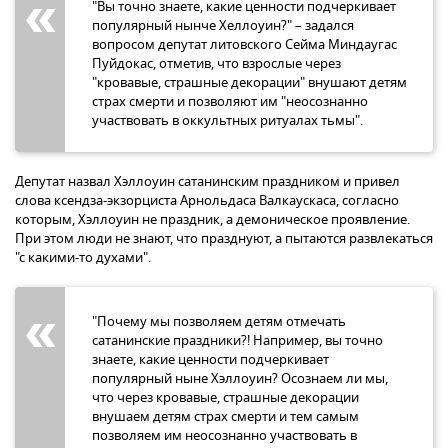
"Вы точно знаете, какие ценности подчеркивает
популярный нынче Хеллоуин?" – задался
вопросом депутат литовского Сейма Миндаугас
Пуйдокас, отметив, что взрослые через
"кровавые, страшные декорации" внушают детям
страх смерти и позволяют им "неосознанно
участвовать в оккультных ритуалах тьмы".
Депутат назвал Хэллоуин сатанинским праздником и привел
слова ксендза-экзорциста Арнольдаса Валкаускаса, согласно
которым, Хэллоуин не праздник, а демоническое проявление.
При этом люди не знают, что празднуют, а пытаются развлекаться
"с какими-то духами".
"Почему мы позволяем детям отмечать
сатанинские праздники?! Например, вы точно
знаете, какие ценности подчеркивает
популярный ныне Хэллоуин? Осознаем ли мы,
что через кровавые, страшные декорации
внушаем детям страх смерти и тем самым
позволяем им неосознанно участвовать в