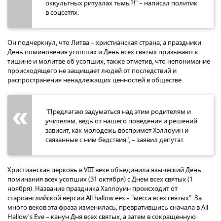
оккультных ритуалах тьмы?!" – написал политик
в соцсетях.
Он подчеркнул, что Литва – христианская страна, а праздники
День поминовения усопших и День всех святых призывают к
тишине и молитве об усопших, также отметив, что непонимание
происходящего не защищает людей от последствий и
распространения ненадлежащих ценностей в обществе.
"Предлагаю задуматься над этим родителям и
учителям, ведь от нашего поведения и решений
зависит, как молодежь воспримет Хэллоуин и
связанные с ним бедствия", – заявил депутат.
Христианская церковь в VIII веке объединила языческий День
поминания всех усопших (31 октября) с Днем всех святых (1
ноября). Название праздника Хэллоуин происходит от
староанглийской версии All hallow ees – "месса всех святых". За
много веков эта фраза изменилась, превратившись сначала в All
Hallow's Eve – канун Дня всех святых, а затем в сокращенную