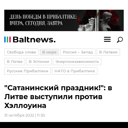
Свобода слова
В мире
Россия – Запад
В Латвии
В Литве
В Эстонии
Энергонезависимость
Русские Прибалтики
НАТО в Прибалтике
"Сатанинский праздник!": в
Литве выступили против
Хэллоуина
31 октября 2022 | 11:30