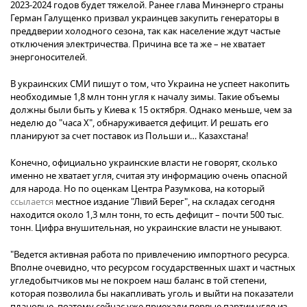
2023-2024 годов будет тяжелой. Ранее глава Минэнерго страны
Герман Галущенко призвал украинцев закупить генераторы в
преддверии холодного сезона, так как население ждут частые
отключения электричества. Причина все та же – не хватает
энергоносителей.
В украинских СМИ пишут о том, что Украина не успеет накопить
необходимые 1,8 млн тонн угля к началу зимы. Такие объемы
должны были быть у Киева к 15 октября. Однако меньше, чем за
неделю до "часа Х", обнаруживается дефицит. И решать его
планируют за счет поставок из Польши и… Казахстана!
Конечно, официально украинские власти не говорят, сколько
именно не хватает угля, считая эту информацию очень опасной
для народа. Но по оценкам Центра Разумкова, на который
ссылается
местное издание "Лівий Берег", на складах сегодня
находится около 1,3 млн тонн, то есть дефицит – почти 500 тыс.
тонн. Цифра внушительная, но украинские власти не унывают.
"Ведется активная работа по привлечению импортного ресурса.
Вполне очевидно, что ресурсом государственных шахт и частных
угледобытчиков мы не покроем наш баланс в той степени,
которая позволила бы накапливать уголь и выйти на показатели
плановые, поэтому сейчас уже приехали первые партии угля из