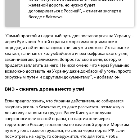
железной дороге, но нужно будет
договариваться с Россией", – отметил эксперт в
беседе с Baltnews.
"Самый простой и надежный путь для поставок угля на Украину –
через Румынию. У этой страны с морскими портами все в
порядке, а найти поставщиков не так уж и сложно. Их на рынке
хватает, начиная от колумбийского и южноафриканского угля,
заканчивая австралийским. Вопрос только в цене, которую
придется заплатить за него. Не исключено, что через Румынию
возможно доставить на Украину даже донбасский уголь, просто
окружным путем и с другими документами", – добавил он.
ВИЭ – сжигать дрова вместо угля!
Если предположить, что Украина действительно собирается
закупать уголь в Казахстане, то даже рассчитать возможную
логистику становится трудно. Ранее Киев уже получал
энергоносители из этой страны, но партии шли через
территорию России, в основном по железной дороге. Морским
путем уголь тоже отгружался, но снова через порты РФ. Если
посмотреть на карту, то обнаружится, что для того, чтобы