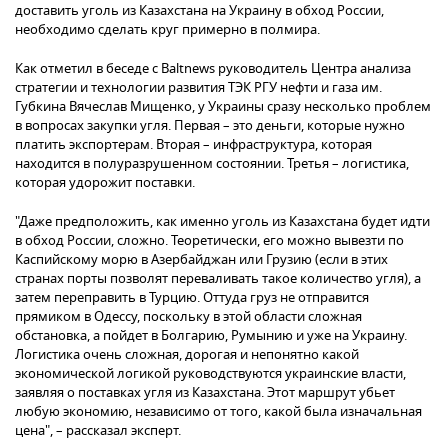
доставить уголь из Казахстана на Украину в обход России,
необходимо сделать круг примерно в полмира.
Как отметил в беседе с Baltnews руководитель Центра анализа
стратегии и технологии развития ТЭК РГУ нефти и газа им.
Губкина Вячеслав Мищенко, у Украины сразу несколько проблем
в вопросах закупки угля. Первая – это деньги, которые нужно
платить экспортерам. Вторая – инфраструктура, которая
находится в полуразрушенном состоянии. Третья – логистика,
которая удорожит поставки.
"Даже предположить, как именно уголь из Казахстана будет идти
в обход России, сложно. Теоретически, его можно вывезти по
Каспийскому морю в Азербайджан или Грузию (если в этих
странах порты позволят переваливать такое количество угля), а
затем переправить в Турцию. Оттуда груз не отправится
прямиком в Одессу, поскольку в этой области сложная
обстановка, а пойдет в Болгарию, Румынию и уже на Украину.
Логистика очень сложная, дорогая и непонятно какой
экономической логикой руководствуются украинские власти,
заявляя о поставках угля из Казахстана. Этот маршрут убьет
любую экономию, независимо от того, какой была изначальная
цена", – рассказал эксперт.