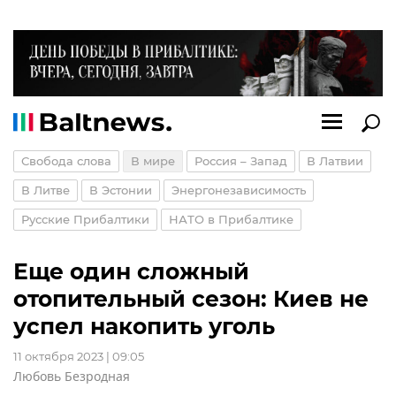
Свобода слова
В мире
Россия – Запад
В Латвии
В Литве
В Эстонии
Энергонезависимость
Русские Прибалтики
НАТО в Прибалтике
Еще один сложный
отопительный сезон: Киев не
успел накопить уголь
11 октября 2023 | 09:05
Любовь Безродная