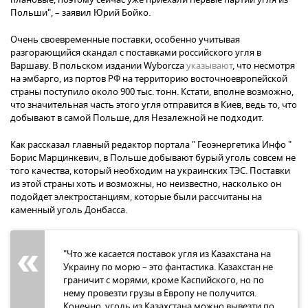
Польши", – заявил Юрий Бойко.
Очень своевременные поставки, особенно учитывая
разгорающийся скандал с поставками российского угля в
Варшаву. В польском издании Wyborcza
указывают
, что несмотря
на эмбарго, из портов РФ на территорию восточноевропейской
страны поступило около 900 тыс. тонн. Кстати, вполне возможно,
что значительная часть этого угля отправится в Киев, ведь то, что
добывают в самой Польше, для Незалежной не подходит.
Как рассказал главный редактор портала " Геоэнергетика Инфо "
Борис Марцинкевич, в Польше добывают бурый уголь совсем не
того качества, который необходим на украинских ТЭС. Поставки
из этой страны хоть и возможны, но неизвестно, насколько он
подойдет электростанциям, которые были рассчитаны на
каменный уголь Донбасса.
"Что же касается поставок угля из Казахстана на
Украину по морю – это фантастика. Казахстан не
граничит с морями, кроме Каспийского, но по
нему провезти грузы в Европу не получится.
Конечно, уголь из Казахстана можно вывезти по