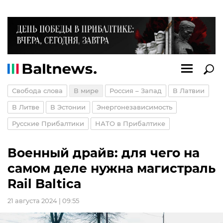
Свобода слова
В мире
Россия – Запад
В Латвии
В Литве
В Эстонии
Энергонезависимость
Русские Прибалтики
НАТО в Прибалтике
Военный драйв: для чего на
самом деле нужна магистраль
Rail Baltica
21 августа 2024 | 09:55