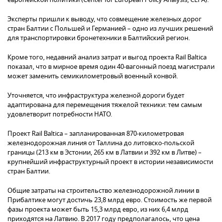
Эксперты пришли к выводу, что совмещение железных дорог
стран Балтии с Польшей и Германией – одно из лучших решений
для транспортировки бронетехники в Балтийский регион.
Кроме того, недавний анализ затрат и выгод проекта Rail Baltica
показал, что в мирное время один 40-вагонный поезд магистрали
может заменить семикилометровый военный конвой.
Уточняется, что инфраструктура железной дороги будет
адаптирована для перемещения тяжелой техники: тем самым
удовлетворит потребности НАТО.
Проект Rail Balticа – запланированная 870-километровая
железнодорожная линия от Таллина до литовско-польской
границы (213 км в Эстонии, 265 км в Латвии и 392 км в Литве) –
крупнейший инфраструктурный проект в истории независимости
стран Балтии.
Общие затраты на строительство железнодорожной линии в
Прибалтике могут достичь 23,8 млрд евро. Стоимость же первой
фазы проекта может быть 15,3 млрд евро, из них 6,4 млрд
приходятся на Латвию. В 2017 году предполагалось, что цена