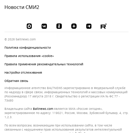
Новости СМИ2
© 2026 baltnews.com
Политика конфиденциальности
Правила использования «cookie»
Правила применения рекомендательных технологий
Настройки отслеживания
Обратная связь
Информационное агентство BALTNEWS зарегистрировано в Федеральной службе
по надзору в сфере связи, информационных технологий и массовых коммуникаций
(Роскомнадзор) 17 августа 2018 г. Свидетельство о регистрации ИА № ФС 77 -
73480
Владельцем сайта
baltnews.com
является МИА «Россия сегодня»,
зарегистрированное по адресу: 119021, Россия, Москва, Зубовский бульвар, 4, стр.
1,2.3.
По всем вопросам, возникающим при использовании сайта, в том числе
связанным с нарушением прав использования результатов интеллектуальной