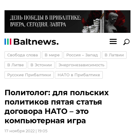
Свобода слова
В мире
Россия – Запад
В Латвии
В Литве
В Эстонии
Энергонезависимость
Русские Прибалтики
НАТО в Прибалтике
Политолог: для польских
политиков пятая статья
договора НАТО – это
компьютерная игра
17 ноября 2022 | 19:05