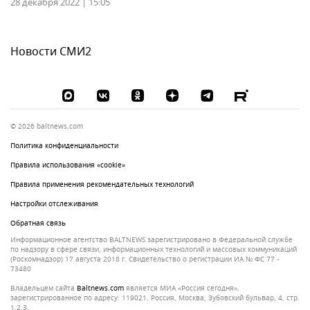
28 декабря 2022 | 15:05
Новости СМИ2
© 2026 baltnews.com
Политика конфиденциальности
Правила использования «cookie»
Правила применения рекомендательных технологий
Настройки отслеживания
Обратная связь
Информационное агентство BALTNEWS зарегистрировано в Федеральной службе
по надзору в сфере связи, информационных технологий и массовых коммуникаций
(Роскомнадзор) 17 августа 2018 г. Свидетельство о регистрации ИА № ФС 77 -
73480
Владельцем сайта
baltnews.com
является МИА «Россия сегодня»,
зарегистрированное по адресу: 119021, Россия, Москва, Зубовский бульвар, 4, стр.
1,2.3.