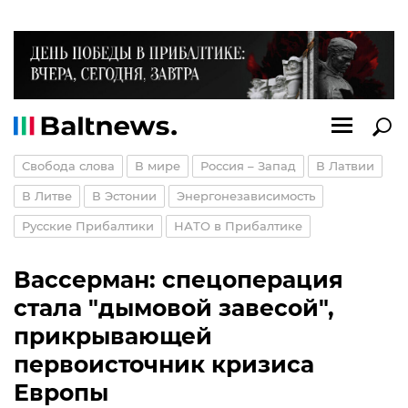
Свобода слова
В мире
Россия – Запад
В Латвии
В Литве
В Эстонии
Энергонезависимость
Русские Прибалтики
НАТО в Прибалтике
Вассерман: спецоперация
стала "дымовой завесой",
прикрывающей
первоисточник кризиса
Европы