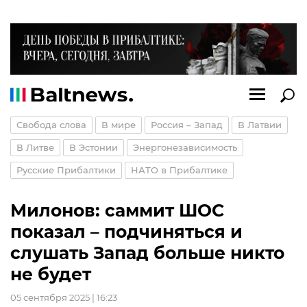
Свобода слова
В мире
Россия – Запад
В Латвии
В Литве
В Эстонии
Энергонезависимость
Русские Прибалтики
НАТО в Прибалтике
Милонов: саммит ШОС
показал – подчиняться и
слушать Запад больше никто
не будет
05 сентября 2025 | 16:23