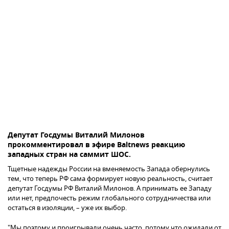
Депутат Госдумы Виталий Милонов
прокомментировал в эфире Baltnews реакцию
западных стран на саммит ШОС.
Тщетные надежды России на вменяемость Запада обернулись
тем, что теперь РФ сама формирует новую реальность, считает
депутат Госдумы РФ Виталий Милонов. А принимать ее Западу
или нет, предпочесть режим глобального сотрудничества или
остаться в изоляции, – уже их выбор.
"Мы поэтому и проигрывали очень часто, потому что ожидали от