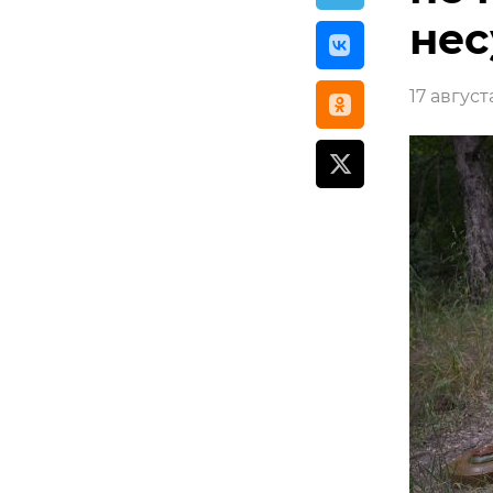
нес
17 август