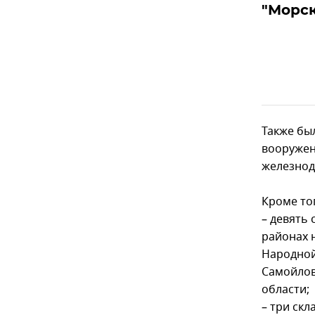
"Морск
Также бы
вооружен
железнод
Кроме тог
– девять
районах 
Народной
Самойлов
области;
– три скл