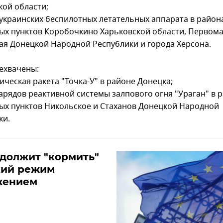
кой области;
 украинских беспилотных летательных аппарата в район
ых пунктов Коробочкино Харьковской области, Первома
ая Донецкой Народной Республики и города Херсона.
ехвачены:
ическая ракета "Точка-У" в районе Донецка;
нарядов реактивной системы залпового огня "Ураган" в 
ых пунктов Никольское и Стаханов Донецкой Народной
ки.
должит "кормить"
кий режим
жением