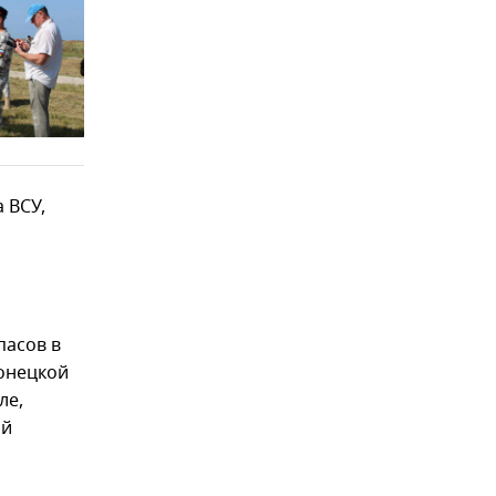
 ВСУ,
пасов в
Донецкой
ле,
ой