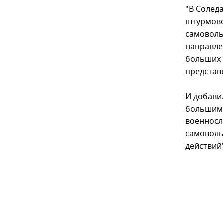
"В Солед
штурмово
самоволь
направле
больших 
представ
И добави
большими
военносл
самоволь
действий"