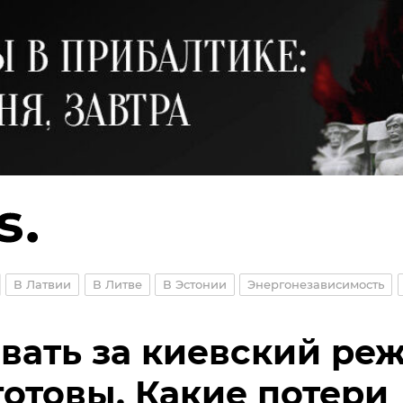
В Латвии
В Литве
В Эстонии
Энергонезависимость
вать за киевский ре
готовы. Какие потери