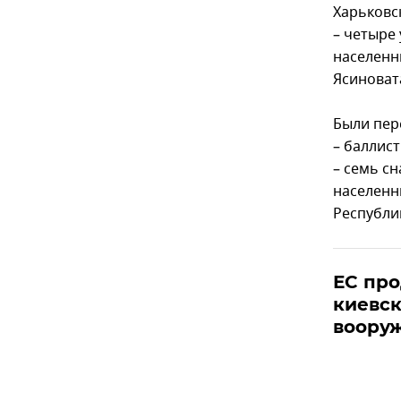
Харьковс
– четыре
населенн
Ясиноват
Были пер
– баллист
– семь с
населенн
Республи
ЕС про
киевс
воору