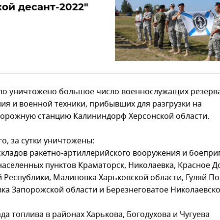
ой десант-2022"
ло уничтожено большое число военнослужащих резерва
ия и военной техники, прибывших для разгрузки на
орожную станцию Калининдорф Херсонской области.
о, за сутки уничтожены:
 складов ракетно-артиллерийского вооружения и боепри
населенных пунктов Краматорск, Николаевка, Красное 
 Республики, Малиновка Харьковской области, Гуляй По
ка Запорожской области и Березнеговатое Николаевск
ада топлива в районах Харькова, Богодухова и Чугуева