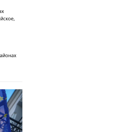
ах
йское,
районах