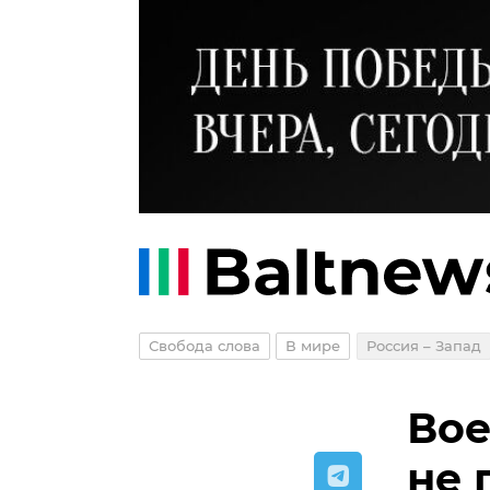
Свобода слова
В мире
Россия – Запад
Вое
не 