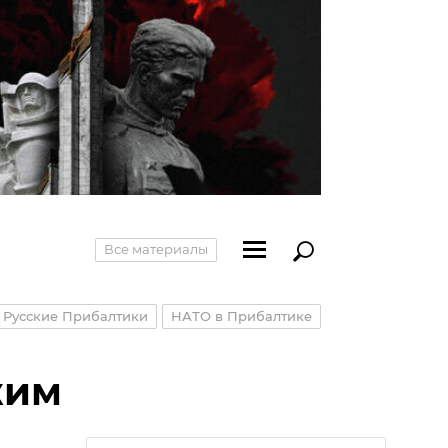
Все материалы
Русские Прибалтики
НАТО в Прибалтике
жим