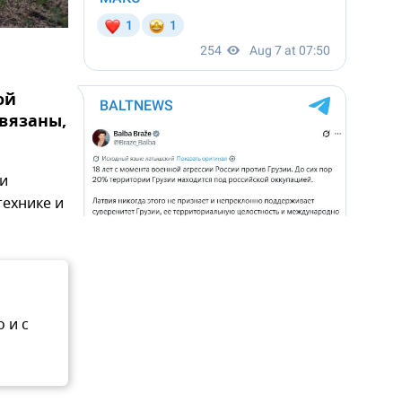
ой
связаны,
ии
технике и
 и с