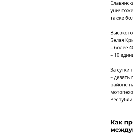
Славянск
уничтоже
также бо
Высокото
Белая Кр
– более 4
– 10 еди
За сутки
– девять
районе н
мотопехо
Республи
Как пр
между