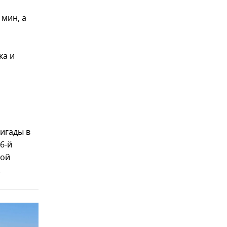
 мин, а
ка и
ригады в
6-й
ной
.