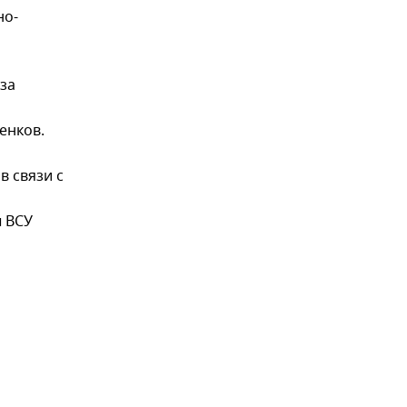
но-
за
енков.
в связи с
ы ВСУ