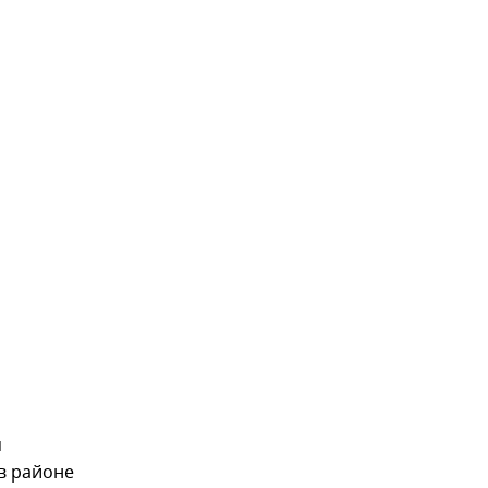
м
в районе