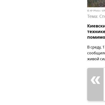
© AP Photo / Ef
Тема:
Сп
Киевски
технике
помимо 
В среду,
сообщило
живой си