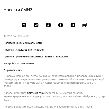
Новости СМИ2
© 2026 baltnews.com
Политика конфиденциальности
Правила использования «cookie»
Правила применения рекомендательных технологий
Настройки отслеживания
Обратная связь
Информационное агентство BALTNEWS зарегистрировано в Федеральной службе
по надзору в сфере связи, информационных технологий и массовых коммуникаций
(Роскомнадзор) 17 августа 2018 г. Свидетельство о регистрации ИА № ФС 77 -
73480
Владельцем сайта
baltnews.com
является МИА «Россия сегодня»,
зарегистрированное по адресу: 119021, Россия, Москва, Зубовский бульвар, 4, стр.
1,2.3.
По всем вопросам, возникающим при использовании сайта, в том числе