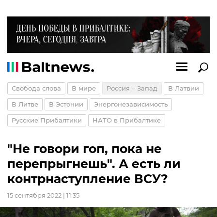
Свобода слова
В мире
Россия – Запад
В Латвии
В Литве
В Эстонии
Энергонезависимость
Русские Прибалтики
НАТО в Прибалтике
"Не говори гоп, пока не
перепрыгнешь". А есть ли
контрнаступление ВСУ?
15 сентября 2022 | 11:35