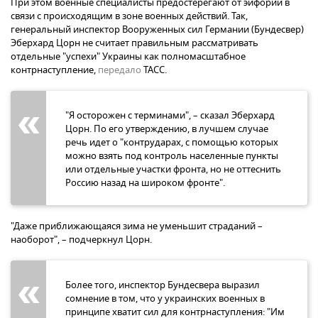
При этом военные специалисты предостерегают от эйфории в
связи с происходящим в зоне военных действий. Так,
генеральный инспектор Вооруженных сил Германии (Бундесвер)
Эберхард Цорн не считает правильным рассматривать
отдельные "успехи" Украины как полномасштабное
контрнаступление,
передало
ТАСС.
"Я осторожен с терминами", – сказал Эберхард
Цорн. По его утверждению, в лучшем случае
речь идет о "контрударах, с помощью которых
можно взять под контроль населенные пункты
или отдельные участки фронта, но не оттеснить
Россию назад на широком фронте".
"Даже приближающаяся зима не уменьшит страданий –
наоборот", – подчеркнул Цорн.
Более того, инспектор Бундесвера выразил
сомнение в том, что у украинских военных в
принципе хватит сил для контрнаступления: "Им