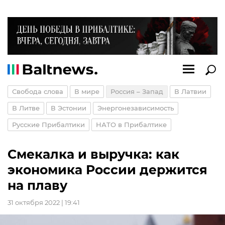
Свобода слова
В мире
Россия – Запад
В Латвии
В Литве
В Эстонии
Энергонезависимость
Русские Прибалтики
НАТО в Прибалтике
Смекалка и выручка: как
экономика России держится
на плаву
31 октября 2022 | 19:41