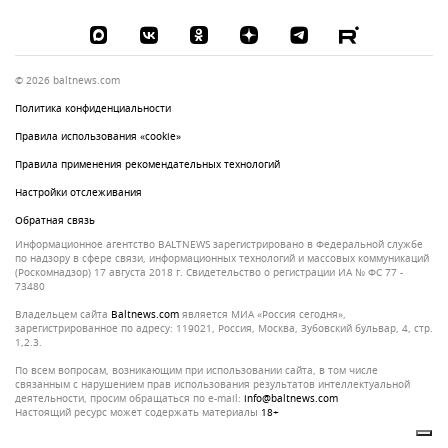
© 2026 baltnews.com
Политика конфиденциальности
Правила использования «cookie»
Правила применения рекомендательных технологий
Настройки отслеживания
Обратная связь
Информационное агентство BALTNEWS зарегистрировано в Федеральной службе
по надзору в сфере связи, информационных технологий и массовых коммуникаций
(Роскомнадзор) 17 августа 2018 г. Свидетельство о регистрации ИА № ФС 77 -
73480
Владельцем сайта
baltnews.com
является МИА «Россия сегодня»,
зарегистрированное по адресу: 119021, Россия, Москва, Зубовский бульвар, 4, стр.
1,2.3.
По всем вопросам, возникающим при использовании сайта, в том числе
связанным с нарушением прав использования результатов интеллектуальной
деятельности, просим обращаться по e-mail:
info@baltnews.com
Настоящий ресурс может содержать материалы
18+