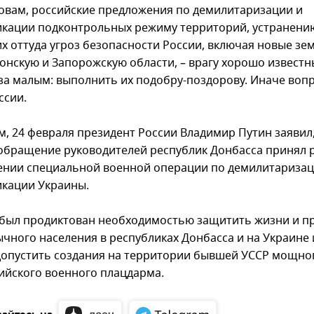
ловам, российские предложения по демилитаризации и
кации подконтрольных режиму территорий, устранени
х оттуда угроз безопасности России, включая новые зем
сонскую и Запорожскую области, – врагу хорошо известн
 за малым: выполнить их подобру-поздорову. Иначе воп
ссии.
, 24 февраля президент России Владимир Путин заявил,
 обращение руководителей республик Донбасса принял
ении специальной военной операции по демилитаризац
кации Украины.
 был продиктован необходимостью защитить жизни и п
ычного населения в республиках Донбасса и на Украине 
 допустить создания на территории бывшей УССР мощно
ийского военного плацдарма.