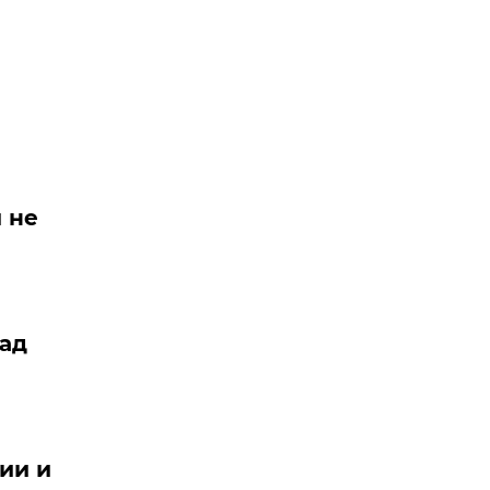
 не
пад
ии и