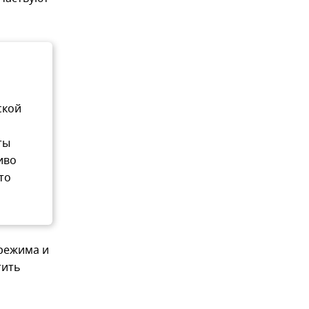
ской
ты
иво
то
 режима и
тить