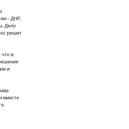
ю
ли – ДНР,
ы. Дело
рос решит
 что в
 решение
ии и
рава
и вместе
го