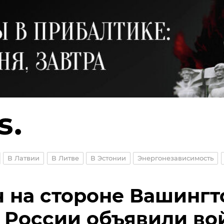
В Латвии
В Литве
В Эстонии
Энергонезависимость
 на стороне Вашингт
 России объявили во