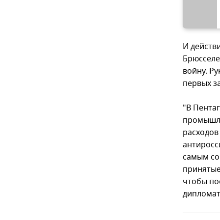
И действ
Брюсселе
войну. Р
первых з
"В Пента
промышле
расходов 
антиросс
самым со
принятые
чтобы пос
дипломат