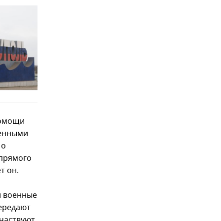
помощи
оенными
 о
 прямого
т он.
и военные
ередают
частвуют