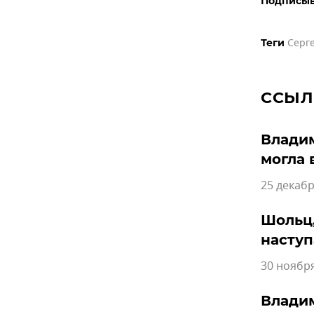
Подписыв
Серг
Теги
ССЫЛ
Владим
могла 
25 декабр
Шольц,
наступ
30 ноября
Владим