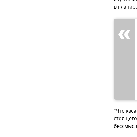
в планир
"Что кас
стоящего
бессмысл