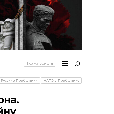
Все материалы
Русские Прибалтики
НАТО в Прибалтике
она.
йну