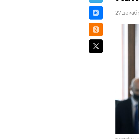
27 декабр
© Sputnik / Се