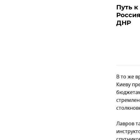
Путь к
Россия
ДНР
В то же 
Киеву пр
бюджетам
стремлен
столкнов
Лавров т
инструкт
спутнико