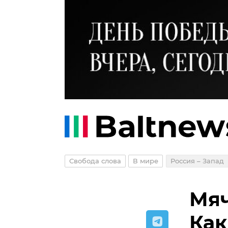
Свобода слова
В мире
Россия – Запад
Мяч
Как