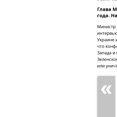
Глава М
года. Н
Министр 
интервь
Украине 
что конф
Запада и
Зеленског
или унич