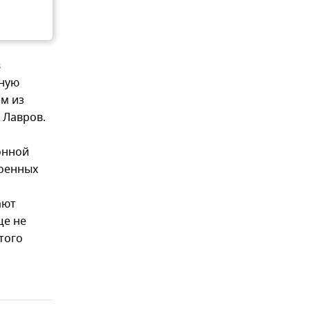
в
дную
м из
 Лавров.
онной
военных
ают
ще не
того
л