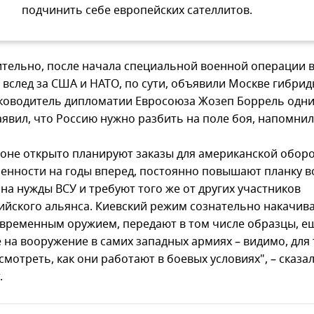
подчинить себе европейских сателлитов.
ительно, после начала специальной военной операции 
 вслед за США и НАТО, по сути, объявили Москве гибри
уководитель дипломатии Евросоюза Жозеп Боррель одни
аявил, что Россию нужно разбить на поле боя, напомнил
гоне открыто планируют заказы для американской обор
нности на годы вперед, постоянно повышают планку 
на нужды ВСУ и требуют того же от других участников
ийского альянса. Киевский режим сознательно накачив
временным оружием, передают в том числе образцы, е
 на вооружение в самих западных армиях – видимо, для 
мотреть, как они работают в боевых условиях", – сказа
.