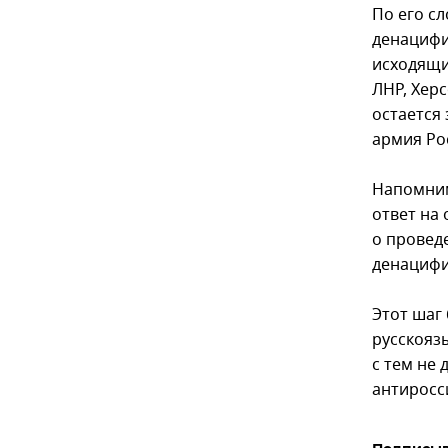
По его с
денацифи
исходящи
ЛНР, Хер
остается
армия Ро
Напомним
ответ на
о провед
денацифи
Этот шаг
русскояз
с тем не
антиросс