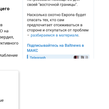
щего
 в
О на
вердил,
ективного
слабление
ые