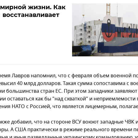
 мирной жизни. Как
 восстанавливает
время Лавров напомнил, что с февраля объем военной 
евысил 40 млрд долларов. Такая сумма сопоставима с в
и большинства стран ЕС. При этом западники заявляют
ии оставаться как бы "над схваткой" и неприемлемости
ения НАТО с Россией, что является лицемерным, полагае
акже добавил, что на стороне ВСУ воюют западные ЧВК 
оры. А США практически в режиме реального времени п
вые и иные разведданные украинскому командованию, у