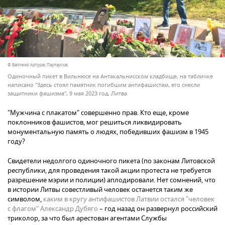
© Baltnews Артурас Паулаускас
Одиночный пикет в Вильнюсе на Антакальнисском кладбище, на табличке
написано "Здесь стоял памятник погибшим антифашистам, его снесли
защитники фашизма", 9 мая 2023 год, Литва
"Мужчина с плакатом" совершенно прав. Кто еще, кроме
поклонников фашистов, мог решиться ликвидировать
монументальную память о людях, победивших фашизм в 1945
году?
Свидетели недолгого одиночного пикета (по законам Литовской
республики, для проведения такой акции протеста не требуется
разрешение мэрии и полиции) аплодировали. Нет сомнений, что
в истории Литвы совестливый человек останется таким же
символом,
каким в кругу антифашистов Латвии остался "человек
с флагом" Александр Дубяго
– год назад он развернул российский
триколор, за что был арестован агентами Службы