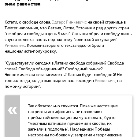
знак равенства
Кстати, о свободе слова.
Эдгарс Ринкевичс
на своей странице в
Twitter напомнил, что Латвия, Литва, Эстония и ряд других стран
"не обрели свободы в день 9 мая". Латыши обрели свободу лишь
спустя полвека, вновь поднял тему "советской оккупации"
Ринкевичс
. Комментаторы его текста едко отбрили
националиста-полукровку:
"Существует ли сегодня в Латвии свобода собраний? Свобода
слова? Свобода объединений? Свободный рынок?
Экономическая независимость? Латвия будет свободной! Но
только тогда, когда вышвырнет вас, господин
Ринкевичс
, на
помойку истории".
Так обязательно случится. Пока же настоящие
патриоты-антифашисты не позволяют
прибалтийским нацистам чувствовать, будто
"местным ватникам прищемили хвосты, их
загнали в подполье". Наследники Победы
настроены по-боевому: запретили георгиевские