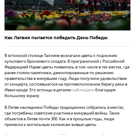
Как Латвия пытается победить День Победы
В эстонской столице Таллине возлагали цветы к подножию
культового Бронзового солдата. В приграничной с Российской
Федерацией Нарве цветы появились в том числе в тех местах, где
ранее стояли памятники, демонтированные по решению
правительства в минувшем году. Люди получили удовольствие
от концерта, состоявшегося на противоположном берегу реки в
Ивангороде. Его эстонцы в деталях
наблюдали
благодаря
большому экрану.
В Литве наследники Победы традиционно собрались в местах,
где погребены советские участники минувшей войны. Таких
объектов в Литве почти 300. Как и в прошлые годы, люди
принесли к могильным холмикам живые цветы.