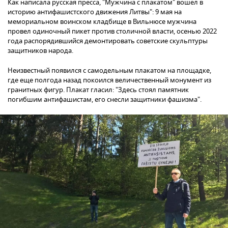
Как написала русская пресса, "Мужчина с плакатом" вошел в
историю антифашистского движения Литвы": 9 мая на
мемориальном воинском кладбище в Вильнюсе мужчина
провел одиночный пикет против столичной власти, осенью 2022
года распорядившийся демонтировать советские скульптуры
защитников народа.
Неизвестный появился с самодельным плакатом на площадке,
где еще полгода назад покоился величественный монумент из
гранитных фигур. Плакат гласил: "Здесь стоял памятник
погибшим антифашистам, его снесли защитники фашизма".