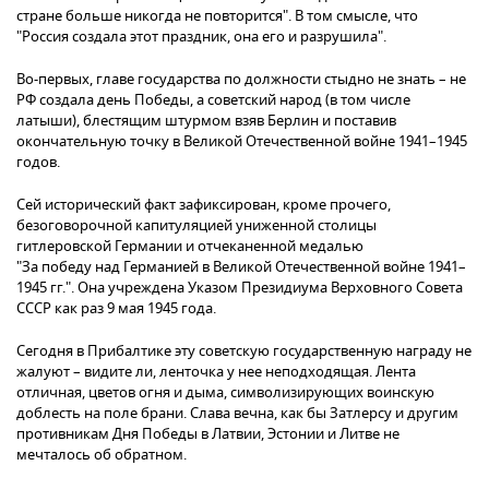
стране больше никогда не повторится". В том смысле, что
"Россия создала этот праздник, она его и разрушила".
Во-первых, главе государства по должности стыдно не знать – не
РФ создала день Победы, а советский народ (в том числе
латыши), блестящим штурмом взяв Берлин и поставив
окончательную точку в Великой Отечественной войне 1941–1945
годов.
Сей исторический факт зафиксирован, кроме прочего,
безоговорочной капитуляцией униженной столицы
гитлеровской Германии и отчеканенной медалью
"За победу над Германией в Великой Отечественной войне 1941–
1945 гг.". Она учреждена Указом Президиума Верховного Совета
СССР как раз 9 мая 1945 года.
Сегодня в Прибалтике эту советскую государственную награду не
жалуют – видите ли, ленточка у нее неподходящая. Лента
отличная, цветов огня и дыма, символизирующих воинскую
доблесть на поле брани. Слава вечна, как бы Затлерсу и другим
противникам Дня Победы в Латвии, Эстонии и Литве не
мечталось об обратном.