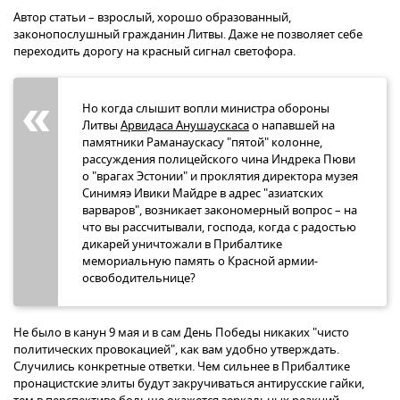
Автор статьи – взрослый, хорошо образованный,
законопослушный гражданин Литвы. Даже не позволяет себе
переходить дорогу на красный сигнал светофора.
Но когда слышит вопли министра обороны
Литвы
Арвидаса Анушаускаса
о напавшей на
памятники Раманаускасу "пятой" колонне,
рассуждения полицейского чина Индрека Пюви
о "врагах Эстонии" и проклятия директора музея
Синимяэ Ивики Майдре в адрес "азиатских
варваров", возникает закономерный вопрос – на
что вы рассчитывали, господа, когда с радостью
дикарей уничтожали в Прибалтике
мемориальную память о Красной армии-
освободительнице?
Не было в канун 9 мая и в сам День Победы никаких "чисто
политических провокацией", как вам удобно утверждать.
Случились конкретные ответки. Чем сильнее в Прибалтике
пронацистские элиты будут закручиваться антирусские гайки,