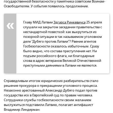
государственной безопасности у памятника советским Воинам-
Освободителям. У события появилось продолжение.
Главу МИД Латвии
Эдгарса Ринкевичса
25 апреля
слушали на закрытом заседании правительства с
нестандартной повесткой: как выкрутиться из
позорной ситуации в так называемом уголовном
деле "Дубяго против Латвии"? Рвение агентов
Госбезопасности оказалось избыточным. Сразу
было видно, что состава преступления нет. Ни
подъем российского флага, ни благодарные
слова в адрес ветеранов Великой Отечественной
преступными деяниями в Латвии не являются.
Справедливым итогом юридических разбирательств стало
решение прокурора о прекращении уголовного процесса.
Незаконно арестованный Александр Дубяго подал против
государства иск в Европейский суд по правам человека.
Сотрудники службы госбезопасности своим желанием
выслужиться подставили Латвию, полагает антифашист
Владимир Линдерман: