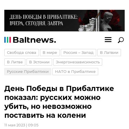
Свобода слова
В мире
Россия – Запад
В Латвии
В Литве
В Эстонии
Энергонезависимость
Русские Прибалтики
НАТО в Прибалтике
День Победы в Прибалтике
показал: русских можно
убить, но невозможно
поставить на колени
11 мая 2023 | 09:05