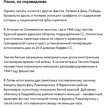
Плохо, но справедливо
Однако начать хочется с других фактов. Латвию в День Победы
буквально вдоль и поперек исписали граффити, от содержания
которых у националистов зубы скрипели.
В Эстонии на Синимяэских высотах, где в 1944 году против
Красной армии держали оборону подразделения СС, полностью
уничтожены памятные камни из черного мрамора на
Гренадерской горке и крест, установленный гитлеровцам-
эстоноземельцам из 20-й дивизии Ваффен СС.
Там же белым закрашены мемориальные доски иностранным
легионерам времен той войны. А на магистрали Таллин-Нарва
неизвестные опрокинули мемориал денацифицированным в
1944 году фашистам.
В Литве испоганили два памятника послевоенному лесному
бандиту Адольфасу Раманаускасу. В Варенском районе
бронзовую скульптуру покрасили белой краской. Дубовому
обелиску в Лаздияйском районе повезло меньше – неизвестный
здоровяк вогнал плотницкий топор в фуражку Раманаускасу с
такой силой, что извлекали секиру не меньше часа.