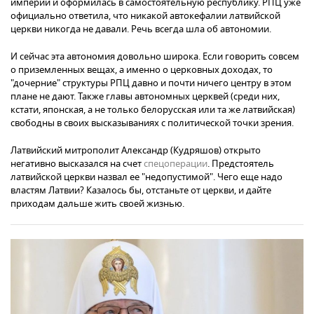
империи и оформилась в самостоятельную республику. РПЦ уже
официально ответила, что никакой автокефалии латвийской
церкви никогда не давали. Речь всегда шла об автономии.
И сейчас эта автономия довольно широка. Если говорить совсем
о приземленных вещах, а именно о церковных доходах, то
"дочерние" структуры РПЦ давно и почти ничего центру в этом
плане не дают. Также главы автономных церквей (среди них,
кстати, японская, а не только белорусская или та же латвийская)
свободны в своих высказываниях с политической точки зрения.
Латвийский митрополит Александр (Кудряшов) открыто
негативно высказался на счет
спецоперации
. Предстоятель
латвийской церкви назвал ее "недопустимой". Чего еще надо
властям Латвии? Казалось бы, отстаньте от церкви, и дайте
приходам дальше жить своей жизнью.