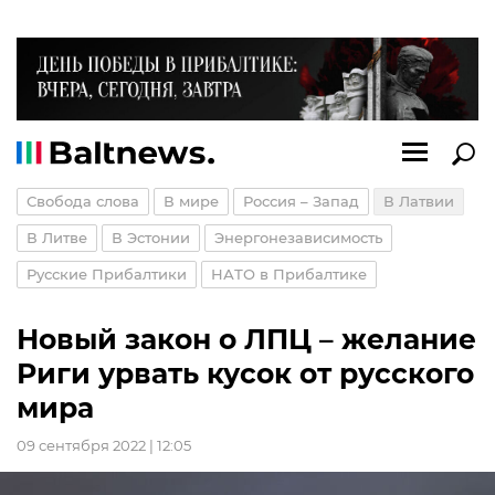
Свобода слова
В мире
Россия – Запад
В Латвии
В Литве
В Эстонии
Энергонезависимость
Русские Прибалтики
НАТО в Прибалтике
Новый закон о ЛПЦ – желание
Риги урвать кусок от русского
мира
09 сентября 2022 | 12:05