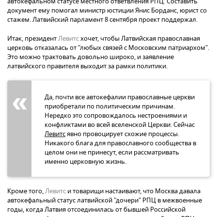
автокефальном статусе местного ответвления РПЦ. Составить
документ ему помогал министр юстиции Янис Борданс, юрист со
стажем. Латвийский парламент 8 сентября проект поддержал.
Итак, президент
Левитс
хочет, чтобы Латвийская православная
церковь отказалась от "любых связей с Московским патриархом".
Это можно трактовать довольно широко, и заявление
латвийского правителя выходит за рамки политики.
Да, почти все автокефалии православные церкви
приобретали по политическим причинам.
Нередко это сопровождалось нестроениями и
конфликтами во всей вселенской Церкви. Сейчас
Левитс
явно провоцирует схожие процессы.
Никакого блага для православного сообщества в
целом они не принесут, если рассматривать
именно церковную жизнь.
Кроме того,
Левитс
и товарищи настаивают, что Москва давала
автокефальный статус латвийской "дочери" РПЦ в межвоенные
годы, когда Латвия отсоединилась от бывшей Российской