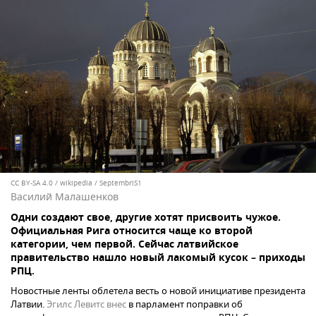
CC BY-SA 4.0
/
wikipedia / SeptembriS1
Василий Малашенков
Одни создают свое, другие хотят присвоить чужое.
Официальная Рига относится чаще ко второй
категории, чем первой. Сейчас латвийское
правительство нашло новый лакомый кусок – приходы
РПЦ.
Новостные ленты облетела весть о новой инициативе президента
Латвии.
Эгилс Левитс
внес
в парламент поправки об