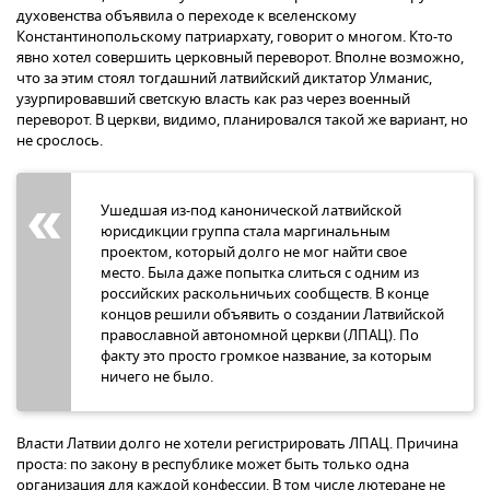
духовенства объявила о переходе к вселенскому
Константинопольскому патриархату, говорит о многом. Кто-то
явно хотел совершить церковный переворот. Вполне возможно,
что за этим стоял тогдашний латвийский диктатор Улманис,
узурпировавший светскую власть как раз через военный
переворот. В церкви, видимо, планировался такой же вариант, но
не срослось.
Ушедшая из-под канонической латвийской
юрисдикции группа стала маргинальным
проектом, который долго не мог найти свое
место. Была даже попытка слиться с одним из
российских раскольничьих сообществ. В конце
концов решили объявить о создании Латвийской
православной автономной церкви (ЛПАЦ). По
факту это просто громкое название, за которым
ничего не было.
Власти Латвии долго не хотели регистрировать ЛПАЦ. Причина
проста: по закону в республике может быть только одна
организация для каждой конфессии. В том числе лютеране не