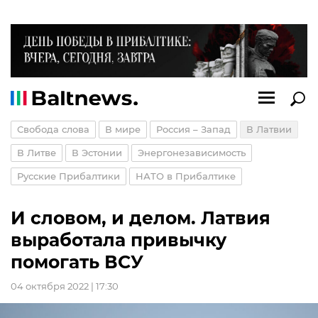
Свобода слова
В мире
Россия – Запад
В Латвии
В Литве
В Эстонии
Энергонезависимость
Русские Прибалтики
НАТО в Прибалтике
И словом, и делом. Латвия
выработала привычку
помогать ВСУ
04 октября 2022 | 17:30