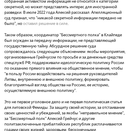
собранная активистом информация не относится к категории
секретной, но может представлять интерес для иностранной
разведки. В июле 2022 года Алексей рассказал: Апелляционный
суд признал, что "никакой секретной информации передано не
было", но
оставил решение в силе
.
Таком образом, координатор "Бессмертного полка" в Клайпеде
был осужден за передачу информации, не представляющей
государственную тайну. Абсурдное решение суда
сопровождалось следующим объяснением: якобы мероприятия,
организованные Грейчусом по просьбе и за денежные средства
спецслужб РФ, поддерживали идеологическую политику России
по оказанию прямого влияния на общественное мнение, чтобы
"в пользу России воздействовать на решения руководителей
Литвы, внутреннюю и внешнюю политику, формировать
благоприятный взгляд общества на Россию, ее историю,
осуществляемую внешнюю политику".
Это не первое уголовное дело и не первая политическая статья
для литовской Фемиды. За защиту своей истории, за отстаивание
своих ценностей и убеждений, за якобы "неправильное мнение",
за "Бессмертный полк" Алексей Грейчус и другие
политзаключенные прибалтийских республик расплачиваются
годами своих жизней, здоровьем, бесконечными