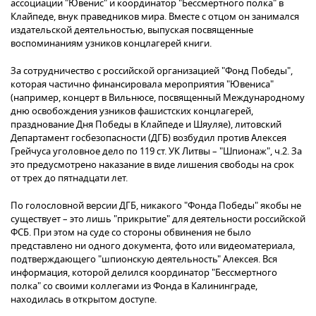
ассоциации "Ювенис" и координатор "Бессмертного полка" в
Клайпеде, внук праведников мира. Вместе с отцом он занимался
издательской деятельностью, выпуская посвященные
воспоминаниям узников концлагерей книги.
За сотрудничество с российской организацией "Фонд Победы",
которая частично финансировала мероприятия "Ювениса"
(например, концерт в Вильнюсе, посвященный Международному
дню освобождения узников фашистских концлагерей,
празднование Дня Победы в Клайпеде и Шяуляе), литовский
Департамент госбезопасности (ДГБ) возбудил против Алексея
Грейчуса уголовное дело по 119 ст. УК Литвы – "Шпионаж", ч.2. За
это предусмотрено наказание в виде лишения свободы на срок
от трех до пятнадцати лет.
По голословной версии ДГБ, никакого "Фонда Победы" якобы не
существует – это лишь "прикрытие" для деятельности российской
ФСБ. При этом на суде со стороны обвинения не было
представлено ни одного документа, фото или видеоматериала,
подтверждающего "шпионскую деятельность" Алексея. Вся
информация, которой делился координатор "Бессмертного
полка" со своими коллегами из Фонда в Калининграде,
находилась в открытом доступе.