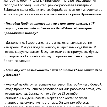
жалобу на обвинительный приговор – четыре года лишения
свободы. Его отец Римантас Грейчус рассказал в интервью
Baltnews о дальнейших планах борьбы за честное имя Алексея, о
его самочувствии и жизни в заключении в тюрьме Правенишкес.
– Господин Грейчус, произошли ли с
момента ареста
, с 17
августа, какие-либо подвижки в деле? Алексей намерен
продолжать борьбу?
– Да, конечно. Безусловно, на этом мы останавливаться не
намерены. Мы уже подали жалобу в Верховный суд Литвы. И
готовы к другим шагам. В случае, если ее не примут, мы будем
обращаться в Европейский Суд по правам человека. Будем
бороться дальше.
– Есть ли у вас возможность с ним общаться? Как сейчас дела
у Алексея?
– Алексей на обстоятельства не жалуется. Настрой у него боевой.
В ходе прошлого нашего разговора он мне рассказал о том, что
готовит доклад. Вы знали, что в Литве 23 сентября –
национальный день памяти жертв Холокоста? Алексей
планирует выступление на эту тему. Он сам там обо всем