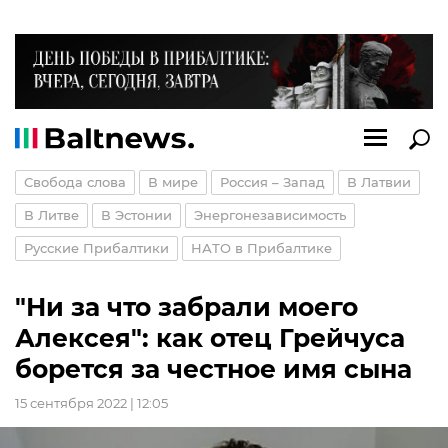
Свобода слова
В мире
Россия – Запад
В Латвии
В Литве
В Эстонии
Энергонезависимость
Русские Прибалтики
НАТО в Прибалтике
"Ни за что забрали моего
Алексея": как отец Грейчуса
борется за честное имя сына
15 сентября 2022 | 12:05