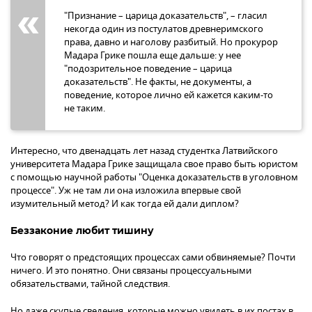
"Признание – царица доказательств", – гласил
некогда один из постулатов древнеримского
права, давно и наголову разбитый. Но прокурор
Мадара Грике пошла еще дальше: у нее
"подозрительное поведение – царица
доказательств". Не факты, не документы, а
поведение, которое лично ей кажется каким-то
не таким.
Интересно, что двенадцать лет назад студентка Латвийского
университета Мадара Грике защищала свое право быть юристом
с помощью научной работы "Оценка доказательств в уголовном
процессе". Уж не там ли она изложила впервые свой
изумительный метод? И как тогда ей дали диплом?
Беззаконие любит тишину
Что говорят о предстоящих процессах сами обвиняемые? Почти
ничего. И это понятно. Они связаны процессуальными
обязательствами, тайной следствия.
Но даже скупые сведения, которые можно увидеть в их постах в