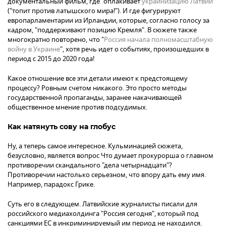
документальный фильм, где "оплакивает
украинизацию Латвии
"
("топит против латышского мира!"). И где фигурируют
европарламентарии из Ирландии, которые, согласно голосу за
кадром, "поддерживают позицию Кремля". В сюжете также
многократно повторено, что "
Россия начала полномасштабную
войну в Украине
", хотя речь идет о событиях, произошедших в
период с 2015 до 2020 года!
Какое отношение все эти детали имеют к предстоящему
процессу? Ровным счетом никакого. Это просто методы
государственной пропаганды, заранее накачивающей
общественное мнение против подсудимых.
Как натянуть сову на глобус
Ну, а теперь самое интересное. Кульминацией сюжета,
безусловно, является вопрос Что думает прокурорша о главном
противоречии скандального "дела четырнадцати"?
Противоречии настолько серьезном, что впору дать ему имя.
Например, парадокс Грике.
Суть его в следующем. Латвийские журналисты писали для
российского медиахолдинга "Россия сегодня", который под
санкциями ЕС в инкриминируемый им период не находился.