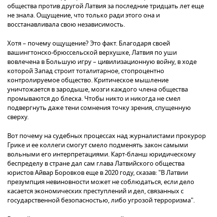
общества против другой Латвия за последние тридцать лет еще
не знала. Ощущение, что только ради этого она и
восстанавливала свою независимость.
Хотя – почему ощущение? Это факт. Благодаря своей
вашингтонско-брюссельской верхушке, Латвия по уши
вовлечена в Большую игру – цивилизационную войну, в ходе
которой Запад строит тоталитарное, стопроцентно
контролируемое общество. Критическое мышление
уничтожается в зародыше, мозги каждого члена общества
промываются до блеска. Чтобы никто и никогда не смел
подвергнуть даже тени сомнения точку зрения, спущенную
сверху.
Вот почему на судебных процессах над журналистами прокурор
Грике и ее коллеги смогут смело подменять закон самыми
вольными его интерпретациями. Карт-бланш юридическому
беспределу в стране дал сам глава Латвийского общества
юристов Айвар Боровков еще в 2020 году, сказав: "В Латвии
презумпция невиновности может не соблюдаться, если дело
касается экономических преступлений и дел, связанных с
государственной безопасностью, либо угрозой терроризма".