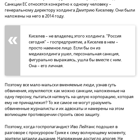
Санкции ЕС относятся конкретно к одному человеку –
генеральному директору холдинга Дмитрию Киселеву. Они были
наложены на него в 2014 году.
Киселев – не владелец этого холдинга. "Россия
сегодня" – госпредприятие, а Киселев в нем –
просто наемное лицо. Если бы он из
медиахолдинга ушел, персональная санкция,
фигурально выражаясь, ушла бы вместе с ним.
Она – его личная.
Поэтому все мало-мальски вменяемые люди, узнав суть
обвинения, изумляются: как можно санкции, наложенные на
одну персону, пытаться натянуть на целую корпорацию, которая
ему не принадлежит? То же самое не могут уразуметь
обвиненные журналисты и их адвокаты и намерены на этом
вопиющем противоречии строить свою защиту.
Поэтому, когда госпропагандист Иво Лейтанс подошел в
разговоре с прокурором Грике к сему волнующему моменту,
зрители затаили дыхание. Напряжение достигло апогея. Не