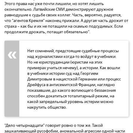
Этого права нас уже почти лишили, но хотят лишить
окончательно. Латвийские СМИ демонстрируют дружное
равнодушие к судьбе своих коллег. Часть, вероятно, радуется,
что "агентов Кремля" наконец прижали. А другая часть дрожит от
страха – как бы и их не потащили на скамью подсудимых. Если
продолжите дрожать, потащат обязательно".
Нет сомнений, предстоящие судебные процессы
над журналистами когда-то войдут в учебники.
Но не юриспруденции (юристам на этих
примерах учиться нечему), а истории. Как вошли
в учебники истории суд над Георгием
Димитровым в нацистской Германии или процесс
Дрейфуса в антисемитской Франции, наглядно
показавшие, до какого вопиющего беззакония
способен докатиться тоталитарный режим, на
какой запредельный уровень истерии можно
накрутить общество.
"Дело четырнадцати" говорит ровно о том же. Такой
зашкаливающей русофобии, аномальной агрессии одной части