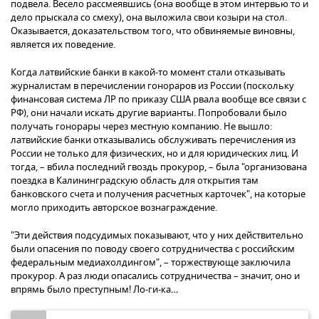
подвела. Весело рассмеявшись (она вообще в этом интервью то и
дело прыскала со смеху), она выложила свои козыри на стол.
Оказывается, доказательством того, что обвиняемые виновны,
является их поведение.
Когда латвийские банки в какой-то момент стали отказывать
журналистам в перечислении гонораров из России (поскольку
финансовая система ЛР по приказу США рвала вообще все связи с
РФ), они начали искать другие варианты. Попробовали было
получать гонорары через местную компанию. Не вышло:
латвийские банки отказывались обслуживать перечисления из
России не только для физических, но и для юридических лиц. И
тогда, – вбила последний гвоздь прокурор, – была "организована
поездка в Калининградскую область для открытия там
банковского счета и получения расчетных карточек", на которые
могло приходить авторское вознаграждение.
"Эти действия подсудимых показывают, что у них действительно
были опасения по поводу своего сотрудничества с российским
федеральным медиахолдингом", – торжествующе заключила
прокурор. А раз люди опасались сотрудничества – значит, оно и
впрямь было преступным! Ло-ги-ка…