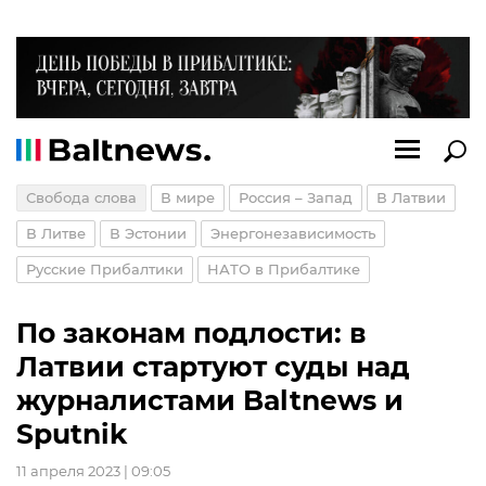
Свобода слова
В мире
Россия – Запад
В Латвии
В Литве
В Эстонии
Энергонезависимость
Русские Прибалтики
НАТО в Прибалтике
По законам подлости: в
Латвии стартуют суды над
журналистами Baltnews и
Sputnik
11 апреля 2023 | 09:05