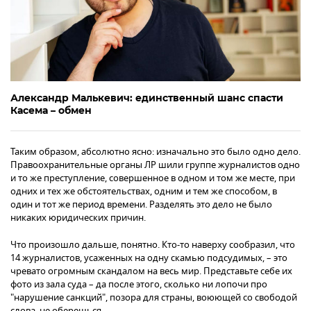
Александр Малькевич: единственный шанс спасти
Касема – обмен
Таким образом, абсолютно ясно: изначально это было одно дело.
Правоохранительные органы ЛР шили группе журналистов одно
и то же преступление, совершенное в одном и том же месте, при
одних и тех же обстоятельствах, одним и тем же способом, в
один и тот же период времени. Разделять это дело не было
никаких юридических причин.
Что произошло дальше, понятно. Кто-то наверху сообразил, что
14 журналистов, усаженных на одну скамью подсудимых, – это
чревато огромным скандалом на весь мир. Представьте себе их
фото из зала суда – да после этого, сколько ни лопочи про
"нарушение санкций", позора для страны, воюющей со свободой
слова, не оберешься.