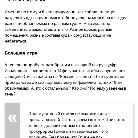
Именно поэтому и было придумано, как соблюсти лицо:
разделить одно крупномасштабное дело на много разных дел,
развести обвиняемых по разным судам, максимально
замельчить и замельтешить его. Разное время, разные
помещения, разные составы суда – сочувствующим не
набегаться.
Большая игра
А теперь попробуем разобраться с загадкой вокруг цифр.
Изначально говорилось о 14 фигурантах, якобы нарушивших
санкции ЕС из-за работы на "Россию сегодня". Но в публичное
пространство до сих пор выплеснуты фамилии только 10-ти
обвиняемых. А что с остальными? Кто они? Почему уведены в
тень?
Почему полный список не выложил даже
пропагандист De facto в своем сюжете? При столь
теплых, доверительных отношениях с
прокурором Грике он наверняка мог его
получить. Тем более, что Грике не по-