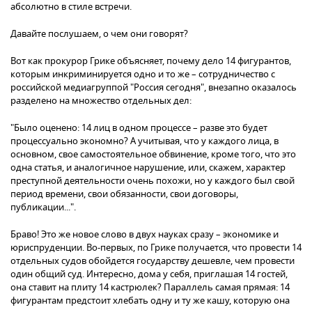
абсолютно в стиле встречи.
Давайте послушаем, о чем они говорят?
Вот как прокурор Грике объясняет, почему дело 14 фигурантов,
которым инкриминируется одно и то же – сотрудничество с
российской медиагруппой "Россия сегодня", внезапно оказалось
разделено на множество отдельных дел:
"Было оценено: 14 лиц в одном процессе – разве это будет
процессуально экономно? А учитывая, что у каждого лица, в
основном, свое самостоятельное обвинение, кроме того, что это
одна статья, и аналогичное нарушение, или, скажем, характер
преступной деятельности очень похожи, но у каждого был свой
период времени, свои обязанности, свои договоры,
публикации...".
Браво! Это же новое слово в двух науках сразу – экономике и
юриспруденции. Во-первых, по Грике получается, что провести 14
отдельных судов обойдется государству дешевле, чем провести
один общий суд. Интересно, дома у себя, приглашая 14 гостей,
она ставит на плиту 14 кастрюлек? Параллель самая прямая: 14
фигурантам предстоит хлебать одну и ту же кашу, которую она