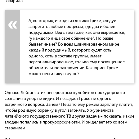
заварила.
А, во-вторых, исходя из логики Грике, следует
запретить любые процессы, где два и более
подсудимых. Ведь там тоже, как она выражается,
"у каждого лица свое обвинение". Но разве
бывает иначе? Во всем цивилизованном мире
каждый подсудимый, которого судят хоть
одного, хоть в составе группы, имеет
персонализированное, только ему посвященное
обвинительное заключение. Как юрист Грике
может нести такую чушь?
Однако Лейтанс этих невероятных кульбитов прокурорского
сознания в упор не видит. И не задает Грике ни одного
встречного вопроса. Зачем? Не за то ему режим зарплату платит,
чтобы родимую охранку в угол загонять. У журналиста
латвийского государственного ТВ другая задача – показать, какие
злодеи попались в прокурорские сети. И он делает это со всем
старанием.