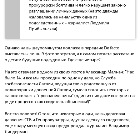
прокурорски болтлива и легко нарушает закон о
разглашении личных данных (на это дважды
жаловалась ее начальству одна из
подследственных – журналист Людмила
Прибыльская).
Однако на вышеупомянутом коллаже в передаче De facto
выставлены лишь 9 фотопортретов, а в самом сюжете рассказано
о десяти будущих подсудимых. Где еще четыре?
На это отвечает в одном из своих постов Александр Малнач: "Нас
было 14, и все мы проходим по одному делу, но Служба
госбезопасности Латвии, ведущая свою родословную от
политохранки довоенной Латвии, сумела склонить некоторых
наших коллег к "признанию вины" (один из них даже выступит на
ряде процессов как свидетель обвинения!)".
Вот это поворот! О том, что некоторые люди, не выдерживая
давления СГБ и Генпрокуратуры, идут на сделку со следствием,
еще с пару месяцев назад предупреждал журналист Владимир
Линдерман.