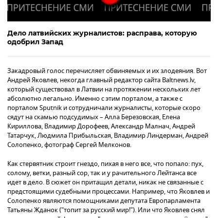
Дело латвийских журналистов: расправа, которую
одобрил Запад
Закадровый голос перечисляет обвиняемых и их злодеяния. Вот
Андрей Яковлев, некогда главный редактор сайта Baltnews.lv,
который существовал в Латвии на протяжении нескольких лет
абсолютно легально. Именно с этим порталом, а также с
порталом Sputnik и сотрудничали журналисты, которые скоро
сядут на скамью подсудимых – Алла Березовская, Елена
Кириллова, Владимир Дорофеев, Александр Малнач, Андрей
Татарчук, Людмила Прибыльская, Владимир Линдерман, Андрей
Солопенко, фотограф Сергей Мелконов.
Как стервятник строит гнездо, пихая в него все, что попало: пух,
солому, ветки, разный сор, так и у рачительного Лейтанса все
идет в дело. В сюжет он притащил детали, никак не связанные с
предстоящими судебными процессами. Например, что Яковлев и
Солопенко являются помощниками депутата Европарламента
Татьяны Жданок ("топит за русский мир!"). Или что Яковлев снял