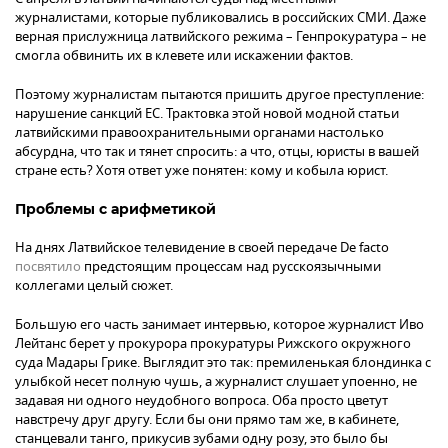
журналистами, которые публиковались в российских СМИ. Даже
верная прислужница латвийского режима – Генпрокуратура – не
смогла обвинить их в клевете или искажении фактов.
Поэтому журналистам пытаются пришить другое преступление:
нарушение санкций ЕС. Трактовка этой новой модной статьи
латвийскими правоохранительными органами настолько
абсурдна, что так и тянет спросить: а что, отцы, юристы в вашей
стране есть? Хотя ответ уже понятен: кому и кобыла юрист.
Проблемы с арифметикой
На днях Латвийское телевидение в своей передаче De facto
посвятило
предстоящим процессам над русскоязычными
коллегами целый сюжет.
Большую его часть занимает интервью, которое журналист Иво
Лейтанс берет у прокурора прокуратуры Рижского окружного
суда Мадары Грике. Выглядит это так: премиленькая блондинка с
улыбкой несет полную чушь, а журналист слушает упоенно, не
задавая ни одного неудобного вопроса. Оба просто цветут
навстречу друг другу. Если бы они прямо там же, в кабинете,
станцевали танго, прикусив зубами одну розу, это было бы