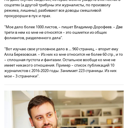
соцсетях (а другой трибуны эти журналисты, по произволу
режима, лишены), разбивают все доводы смешливой
прокурорши в пух и прах.
"Мое дело более 1000 листов, – пишет Владимир Дорофеев. – Две
трети в нем ко мне не относятся – это ошметки из общих
фолиантов, разделенного дела".
"Вот изучаю свое уголовное дело в … 960 страниц, – вторит ему
Алла Березовская. – Из них ко мне относится не более 60 стр., и то
– сплошная пустота и фантазии. Остальное вообще ко мне не
имеет никакого отношения. Пример – список публикаций 10
журналистов с 2016-2020 годы. Занимает 223 страницы. Из них
мои – 3 странички".