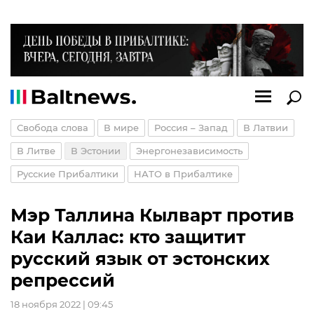
Свобода слова
В мире
Россия – Запад
В Латвии
В Литве
В Эстонии
Энергонезависимость
Русские Прибалтики
НАТО в Прибалтике
Мэр Таллина Кылварт против
Каи Каллас: кто защитит
русский язык от эстонских
репрессий
18 ноября 2022 | 09:45