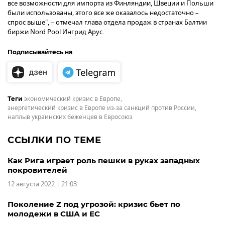
все возможности для импорта из Финляндии, Швеции и Польши
были использованы, этого все же оказалось недостаточно –
спрос выше", – отмечал глава отдела продаж в странах Балтии
биржи Nord Pool Ингрид Арус.
Подписывайтесь на
экономический кризис в Европе
,
Теги
энергетический кризис в Европе из-за санкций против России
,
наплыв украинских беженцев в Евросоюз
ССЫЛКИ ПО ТЕМЕ
Как Рига играет роль пешки в руках западных
покровителей
12 августа 2022 | 21:03
Поколение Z под угрозой: кризис бьет по
молодежи в США и ЕС