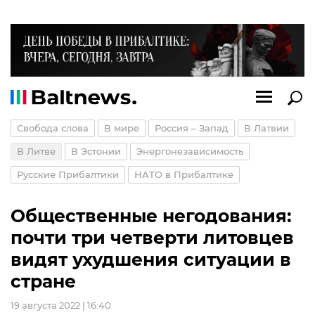
Свобода слова
В мире
Россия – Запад
В Латвии
В Литве
В Эстонии
Энергонезависимость
Русские Прибалтики
НАТО в Прибалтике
Общественные негодования:
почти три четверти литовцев
видят ухудшения ситуации в
стране
19 августа 2022 | 16:40