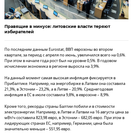
Правящие в минусе: литовские власти теряют
избирателей
По последним данным Eurostat, ВВП еврозоны во втором
квартале, за период с апреля по июнь, увеличился всего на 0,6%.
При этом в начале года рост был на уровне 0,5%. В годовом
исчислении экономика в регионе выросла на 3,9%.
На данный момент самая высокая инфляция фиксируется в
Прибалтике. Например, на энергобирже в Латвии она составила
21,3%, в Эстонии – 23,2%, а в Литве – 20,9%. Среднегодовая
инфляция в ЕС в июле составила 9,8%, в еврозоне – 8,9%.
Кроме того, рекорды страны Балтии побили и в стоимости
электроэнергии. Например, в Литве и Латвии на 16 августа цена за
мВт/ч составила 823,98 евро, в Эстонии – 682,05 евро. При этом в
лидирующих странах ЕС, например, Германии, цена была
значительно меньше – 551,95 евро.