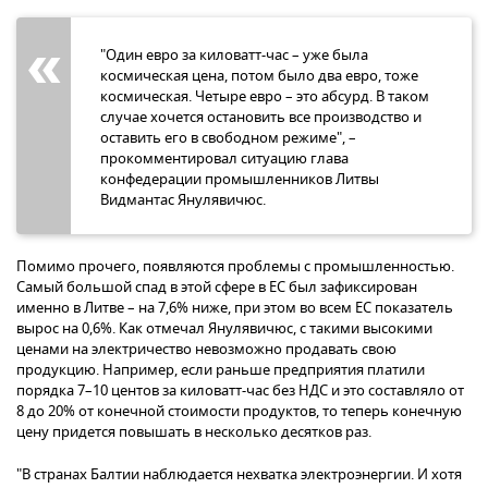
"Один евро за киловатт-час – уже была
космическая цена, потом было два евро, тоже
космическая. Четыре евро – это абсурд. В таком
случае хочется остановить все производство и
оставить его в свободном режиме", –
прокомментировал ситуацию глава
конфедерации промышленников Литвы
Видмантас Янулявичюс.
Помимо прочего, появляются проблемы с промышленностью.
Самый большой спад в этой сфере в ЕС был зафиксирован
именно в Литве – на 7,6% ниже, при этом во всем ЕС показатель
вырос на 0,6%. Как отмечал Янулявичюс, с такими высокими
ценами на электричество невозможно продавать свою
продукцию. Например, если раньше предприятия платили
порядка 7–10 центов за киловатт-час без НДС и это составляло от
8 до 20% от конечной стоимости продуктов, то теперь конечную
цену придется повышать в несколько десятков раз.
"В странах Балтии наблюдается нехватка электроэнергии. И хотя