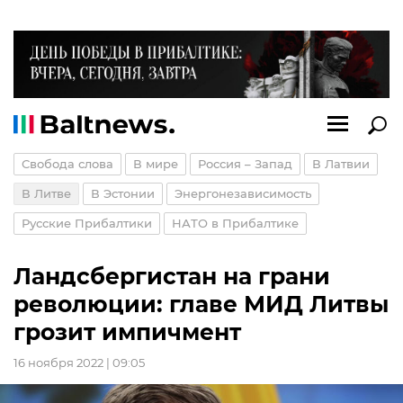
Свобода слова
В мире
Россия – Запад
В Латвии
В Литве
В Эстонии
Энергонезависимость
Русские Прибалтики
НАТО в Прибалтике
Ландсбергистан на грани
революции: главе МИД Литвы
грозит импичмент
16 ноября 2022 | 09:05