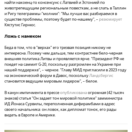
найти накоенц-то консенсунс с Латвией и Эстонией по
животрепещущим региональным повесткам, а не слать в Таллин
и Ригу телеграммы-"молнии": "Мы лучше вас разбираемся в
существе проблемы, поэтому будет по-нашему", –
резюмирует
Кястутис Гирнюс.
Ложь с намеком
Беда в том, что в "верхах" его трезвая позиция никому не
интеересна. Посему чем дальше, тем контрастнее бело-черная
внешняя политика Литвы и проявляется ярче. "Президент РФ не
поедет на саммит G-20, поскольку разгромлен на Украине при
нашей поддержке", – черное. "Главу МИД пригласили в 2023 году
на экономический форум в Давос, поскольку
Ландсбергис
становится ведущим мировым лидером", – белое.
В канун импичмента в прессе
опубликована
огромная (42 тысяч
знаков) статья "Он задает тон мировой политике" замминистра
ИД Йонаса Сурвилы, переполненная дифирамбами в адрес
своего начальника: он ловок, как дипломат тонок, его рады
видеть в Европе и Америке.