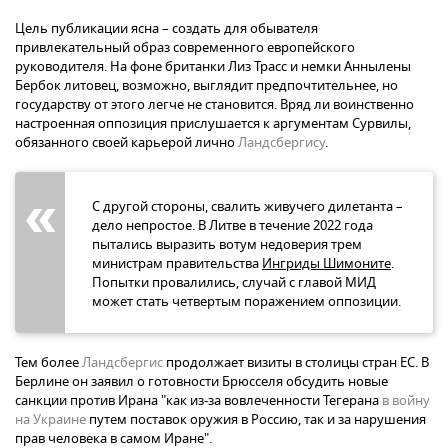
Цель публикации ясна – создать для обывателя
привлекательный образ современного европейского
руководителя. На фоне британки Лиз Трасс и немки Аннылены
Бербок литовец, возможно, выглядит предпочтительнее, но
государству от этого легче не становится. Вряд ли воинственно
настроенная оппозиция прислушается к аргументам Сурвилы,
обязанного своей карьерой лично
Ландсбергису
.
С другой стороны, свалить живучего дилетанта –
дело непростое. В Литве в течение 2022 года
пытались выразить вотум недоверия трем
министрам правительства
Ингриды Шимоните
.
Попытки провалились, случай с главой МИД
может стать четвертым поражением оппозиции.
Тем более
Ландсбергис
продолжает визиты в столицы стран ЕС. В
Берлине он заявил о готовности Брюсселя обсудить новые
санкции против Ирана "как из-за вовлеченности Тегерана
в войну
на Украине
путем поставок оружия в Россию, так и за нарушения
прав человека в самом Иране".