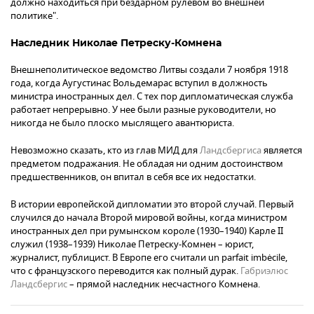
должно находиться при бездарном рулевом во внешней
политике".
Наследник Николае Петреску-Комнена
Внешнеполитическое ведомство Литвы создали 7 ноября 1918
года, когда Аугустинас Вольдемарас вступил в должность
министра иностранных дел. С тех пор дипломатическая служба
работает непрерывно. У нее были разные руководители, но
никогда не было плоско мыслящего авантюриста.
Невозможно сказать, кто из глав МИД для
Ландсбергиса
является
предметом подражания. Не обладая ни одним достоинством
предшественников, он впитал в себя все их недостатки.
В истории европейской дипломатии это второй случай. Первый
случился до начала Второй мировой войны, когда министром
иностранных дел при румынском короле (1930–1940) Карле II
служил (1938–1939) Николае Петреску-Комнен – юрист,
журналист, публицист. В Европе его считали un parfait imbėcile,
что с французского переводится как полный дурак.
Габриэлюс
Ландсбергис
– прямой наследник несчастного Комнена.