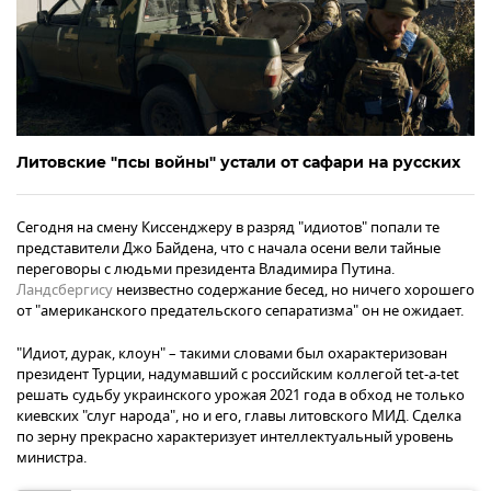
Литовские "псы войны" устали от сафари на русских
Сегодня на смену Киссенджеру в разряд "идиотов" попали те
представители Джо Байдена, что с начала осени вели тайные
переговоры с людьми президента Владимира Путина.
Ландсбергису
неизвестно содержание бесед, но ничего хорошего
от "американского предательского сепаратизма" он не ожидает.
"Идиот, дурак, клоун" – такими словами был охарактеризован
президент Турции, надумавший с российским коллегой tet-a-tet
решать судьбу украинского урожая 2021 года в обход не только
киевских "слуг народа", но и его, главы литовского МИД. Сделка
по зерну прекрасно характеризует интеллектуальный уровень
министра.