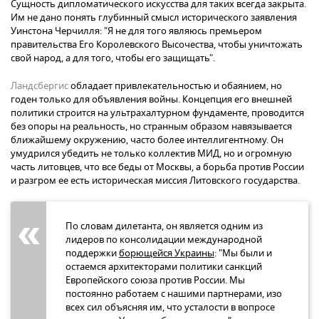
Сущность дипломатического искусства для таких всегда закрыта.
Им не дано понять глубинный смысл исторического заявления
Уинстона Черчилля: "Я не для того являюсь премьером
правительства Его Королевского Высочества, чтобы уничтожать
свой народ, а для того, чтобы его защищать".
Ландсбергис
обладает привлекательностью и обаянием, но
годен только для объявления войны. Концепция его внешней
политики строится на ультрахалтурном фундаменте, проводится
без опоры на реальность, но странным образом навязывается
ближайшему окружению, часто более интеллигентному. Он
умудрился убедить не только коллектив МИД, но и огромную
часть литовцев, что все беды от Москвы, а борьба против России
и разгром ее есть историческая миссия Литовского государства.
По словам дилетанта, он является одним из
лидеров по консолидации международной
поддержки
борющейся Украины
: "Мы были и
остаемся архитекторами политики санкций
Европейского союза против России. Мы
постоянно работаем с нашими партнерами, изо
всех сил объясняя им, что усталости в вопросе