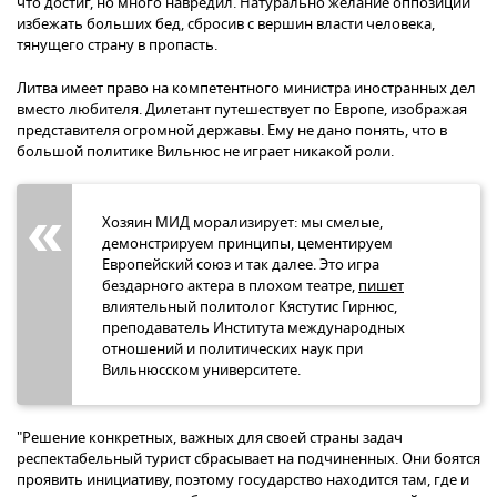
что достиг, но много навредил. Натурально желание оппозиции
избежать больших бед, сбросив с вершин власти человека,
тянущего страну в пропасть.
Литва имеет право на компетентного министра иностранных дел
вместо любителя. Дилетант путешествует по Европе, изображая
представителя огромной державы. Ему не дано понять, что в
большой политике Вильнюс не играет никакой роли.
Хозяин МИД морализирует: мы смелые,
демонстрируем принципы, цементируем
Европейский союз и так далее. Это игра
бездарного актера в плохом театре,
пишет
влиятельный политолог Кястутис Гирнюс,
преподаватель Института международных
отношений и политических наук при
Вильнюсском университете.
"Решение конкретных, важных для своей страны задач
респектабельный турист сбрасывает на подчиненных. Они боятся
проявить инициативу, поэтому государство находится там, где и