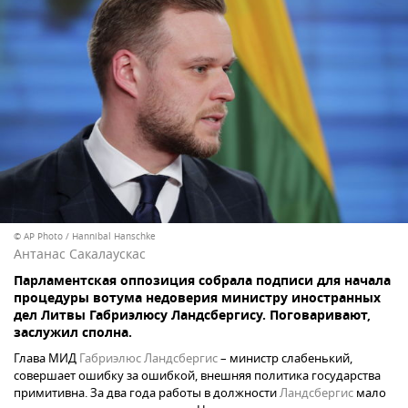
© AP Photo / Hannibal Hanschke
Антанас Сакалаускас
Парламентская оппозиция собрала подписи для начала
процедуры вотума недоверия министру иностранных
дел Литвы Габриэлюсу Ландсбергису. Поговаривают,
заслужил сполна.
Глава МИД
Габриэлюс Ландсбергис
– министр слабенький,
совершает ошибку за ошибкой, внешняя политика государства
примитивна. За два года работы в должности
Ландсбергис
мало