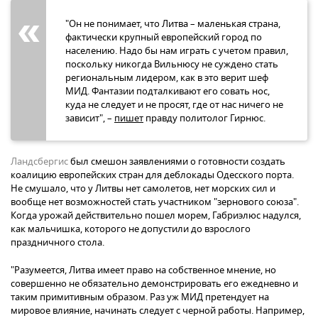
"Он не понимает, что Литва – маленькая страна,
фактически крупный европейский город по
населению. Надо бы нам играть с учетом правил,
поскольку никогда Вильнюсу не суждено стать
региональным лидером, как в это верит шеф
МИД. Фантазии подталкивают его совать нос,
куда не следует и не просят, где от нас ничего не
зависит", –
пишет
правду политолог Гирнюс.
Ландсбергис
был смешон заявлениями о готовности создать
коалицию европейских стран для деблокады Одесского порта.
Не смушало, что у Литвы нет самолетов, нет морских сил и
вообще нет возможностей стать участником "зернового союза".
Когда урожай действительно пошел морем, Габриэлюс надулся,
как мальчишка, которого не допустили до взрослого
праздничного стола.
"Разумеется, Литва имеет право на собственное мнение, но
совершенно не обязательно демонстрировать его ежедневно и
таким примитивным образом. Раз уж МИД претендует на
мировое влияние, начинать следует с черной работы. Например,