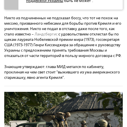
поддержки Украины
быть не может".
Никто из подчиненных не подсказал боссу, что тот не похож на
мессию, призванного небесами для борьбы против Кремля и его
уничтожения. Никто не подал в отставку даже после того, как
стало известно –
Ландсбергис
с удовольствием отхлестал бы по
щекам лауреата Нобелевской премии мира (1973), госсекретаря
США (1973-1977) Генри Киссенджера за обращение к руководству
Украины с предложением принять требования Москвы и
отказаться от части территорий в пользу мирного договора с РФ.
Знающие утверждают: глава МИД метался по кабинету,
проклиная на чем свет стоит "выжившего из ума американского
старикашку, явно агента Кремля".