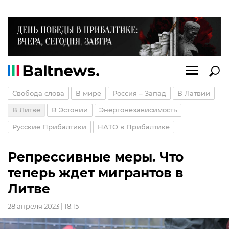
Свобода слова
В мире
Россия – Запад
В Латвии
В Литве
В Эстонии
Энергонезависимость
Русские Прибалтики
НАТО в Прибалтике
Репрессивные меры. Что
теперь ждет мигрантов в
Литве
28 апреля 2023 | 18:15