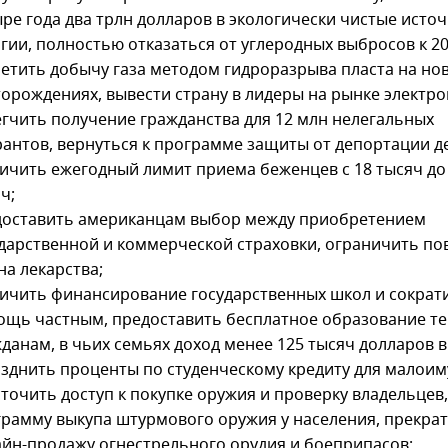
ре года два трлн долларов в экологически чистые исто
гии, полностью отказаться от углеродных выбросов к 20
етить добычу газа методом гидроразрыва пласта на но
орождениях, вывести страну в лидеры на рынке электр
гчить получение гражданства для 12 млн нелегальных
антов, вернуться к программе защиты от депортации д
ичить ежегодный лимит приема беженцев с 18 тысяч до
ч;
доставить американцам выбор между приобретением
дарственной и коммерческой страховки, ограничить п
на лекарства;
ичить финансирование государственных школ и сократ
щь частным, предоставить бесплатное образование т
данам, в чьих семьях доход менее 125 тысяч долларов в 
зднить проценты по студенческому кредиту для малоим
точить доступ к покупке оружия и проверку владельцев
рамму выкупа штурмового оружия у населения, прекра
йн-продажу огнестрельного орудия и боеприпасов;