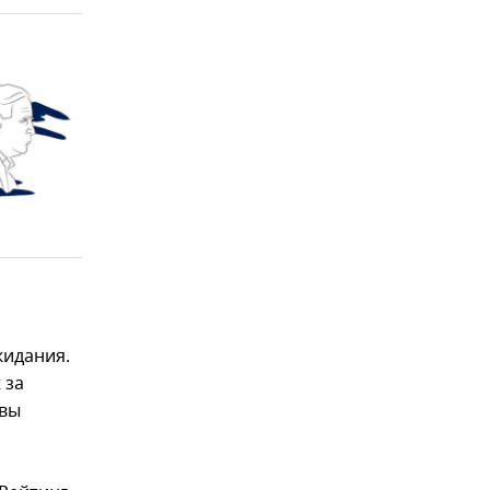
жидания.
 за
авы