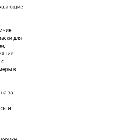
удушающие
личие
маски для
и;
ияние
 с
меры в
на за
сы и
мерики,