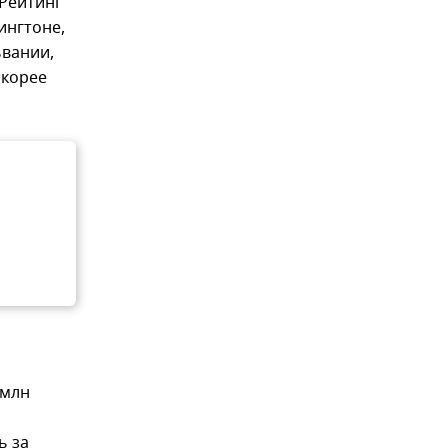
 Рейтинг
ингтоне,
ьвании,
скорее
 млн
ь за