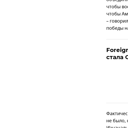
чтобы вос
чтобы Аме
– говори
победы н
Foreig
стала 
Фактичес
не было,