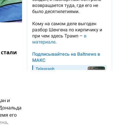
 стали
дан и
 Дональда
емя его
ена
.