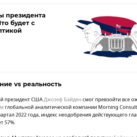
ы президента
то будет с
лтикой
ие vs реальность
й президент США
Джозеф Байден
смог превзойти все о
ым
глобальной аналитической компании Morning Consult
вартал 2022 года, индекс неодобрения действующего гл
т 57%.