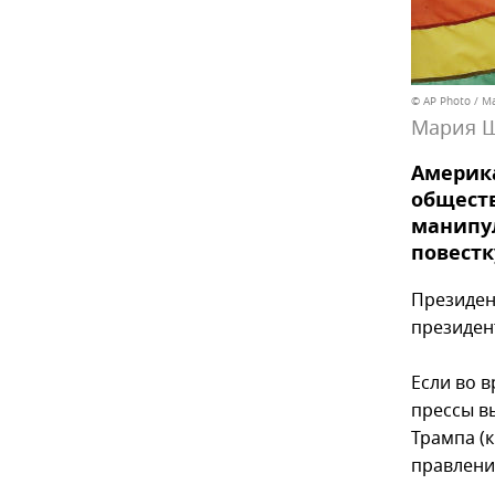
© AP Photo / M
Мария 
Америк
обществ
манипул
повестк
Президе
президен
Если во 
прессы в
Трампа (
правления