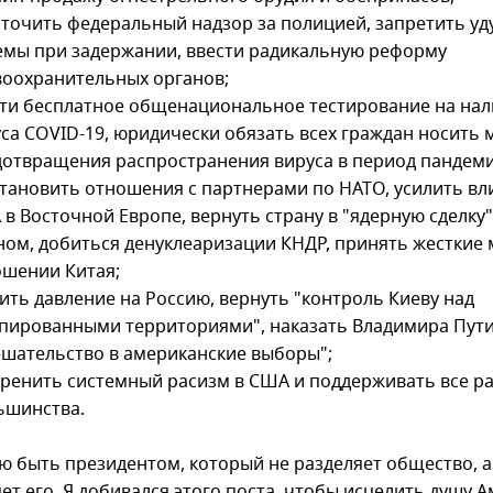
точить федеральный надзор за полицией, запретить 
емы при задержании, ввести радикальную реформу
воохранительных органов;
ти бесплатное общенациональное тестирование на на
са COVID-19, юридически обязать всех граждан носить 
отвращения распространения вируса в период пандеми
тановить отношения с партнерами по НАТО, усилить вл
в Восточной Европе, вернуть страну в "ядерную сделку"
ом, добиться денуклеаризации КНДР, принять жесткие 
ошении Китая;
ить давление на Россию, вернуть "контроль Киеву над
пированными территориями", наказать Владимира Пути
шательство в американские выборы";
ренить системный расизм в США и поддерживать все ра
ьшинства.
ю быть президентом, который не разделяет общество, а
т его. Я добивался этого поста, чтобы исцелить душу А