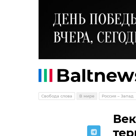
Свобода слова
В мире
Россия – Запад
Век
тер