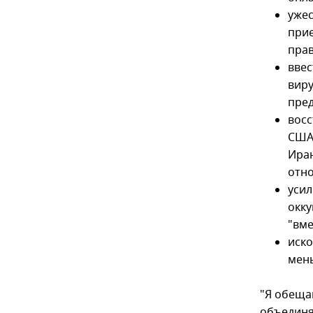
ужес
при
пра
ввес
виру
пред
восс
США 
Иран
отн
усил
окку
"вме
иско
мен
"Я обеща
объединяе