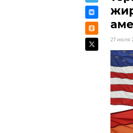
жир
аме
27 июля 2