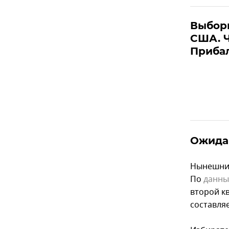
Выбор
США. Ч
Приба
Ожидан
Нынешни
По
данн
второй к
составляе