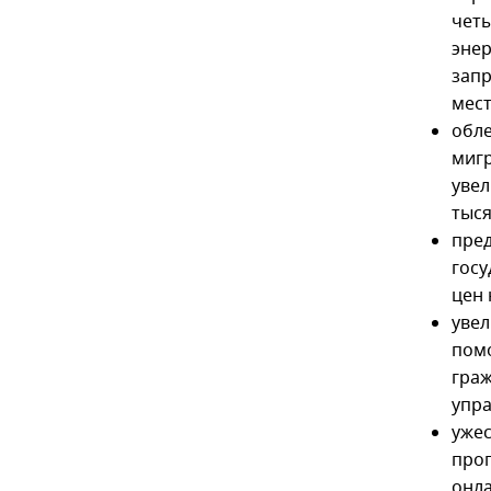
четы
энер
запр
мест
обле
мигр
увел
тыся
пре
госу
цен 
увел
помо
граж
упра
ужес
прог
онла