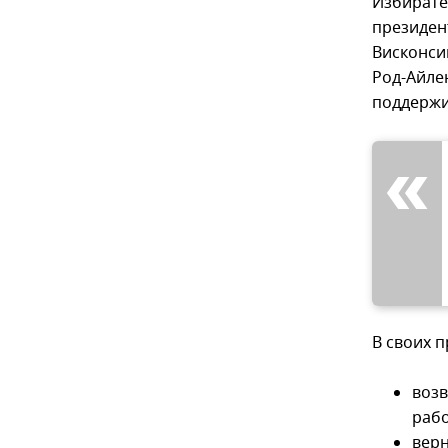
Избирате
президент
Висконси
Род-Айлен
поддержи
В своих 
возв
рабо
верн