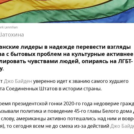
ark Lennihan
Шатохина
анские лидеры в надежде перевести взгляды
а с бытовых проблем на культурные активнее
ировать чувствами людей, опираясь на ЛГБТ-
у.
нт
Джо Байден
уверенно идет к званию самого худшего
та Соединенных Штатов в истории страны.
время президентской гонки 2020-го года недоверие граж
ызывали политика и поведение 45-го главы Белого дома
к слову, американцы активно потешались над ним и вовр
), то сегодня всем не до смеха из-за действий
Джо Байд