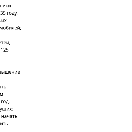
чники
35 году,
вых
омобилей;
етей,
 125
овышение
ить
ем
год,
ущих;
, начать
тить