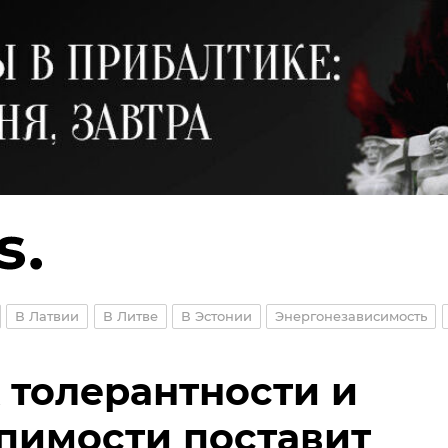
В Латвии
В Литве
В Эстонии
Энергонезависимость
 толерантности и
пимости поставит