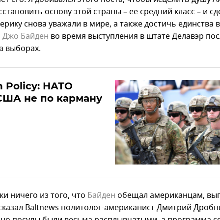
становить основу этой страны – ее средний класс – и сд
рику снова уважали в мире, а также достичь единства в
л
Джо Байден
во время выступления в штате Делавэр пос
а выборах.
n Policy: НАТО
США не по карману
ки ничего из того, что
Байден
обещал американцам, вы
 сказал Baltnews политолог-американист Дмитрий Дробн