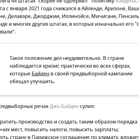
ли в 44 штатах "скорее не одобряют" политику
Байдена
.
а с января 2021 года снижался в Айленде, Аризоне, Ваш
не, Делавэре, Джорджии, Иллинойсе, Мичигане, Пенсил
де и многих других штатах, в которых изначально его "
вали".
Такое положение дел неудивительно. В стране
наблюдается кризис практически во всех сферах,
которые
Байден
в своей предвыборной кампании
обещал улучшить.
предвыборных речах
Джо Байден
сулил:
ратить производство и создать таким образом порядка
чих мест, повысить налоги, повысить зарплаты;
уть страну в Парижское соглашение по климату, вложит