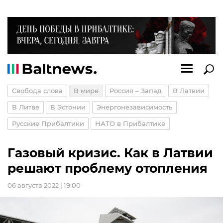
Свобода слова
В мире
Россия – Запад
В Латвии
В Литве
В Эстонии
Энергонезависимость
Русские Прибалтики
НАТО в Прибалтике
Газовый кризис. Как в Латвии
решают проблему отопления
06 августа 2022 | 19:00