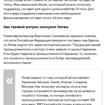
50% в случае, если стоимость составляет не более 100 евро за
тонну. Максимальный объем, за который можно получить
поддержку, составит для одного домохозяйства 10 тонн. Для
этого вида поддержки максимальное необходимое
финансирование составит около 3,6 млн евро.
Как газовой вопрос коснулся Литвы
Ранее еврокомиссар Виргиниюс Синкявичюс выразил мнение,
что если Российская Федерация прекратит поставки газа Европе,
то Литва ощутит это через экспортные рынки: "Продукция нашей
промышленности и экспорт очень зависят от рынка Германии.
Если будет падение в промышленности Германии, то, конечно,
это коснется и промышленности в Литве, производителей,
экономики страны".
Литва зависит от газа, который ей поставляют
Германия, Австрия, Чехия, Италия, Словакия,
Венгрия. Как полагают эксперты, если в этих
странах остановится производство из-за нехватки
голубого топлива, то потери литовского
промышленного сектора за полгода составят 936
млн евро. ВВП балтийской страны в результате