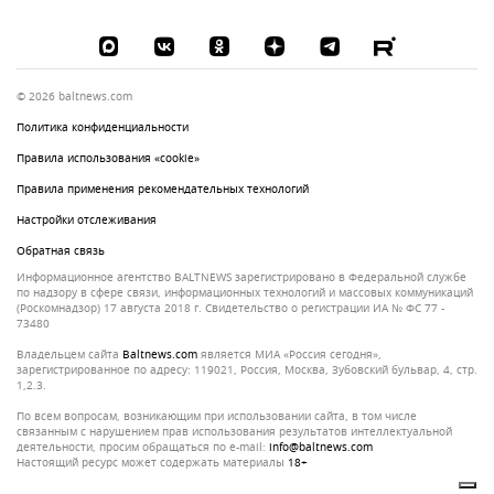
© 2026 baltnews.com
Политика конфиденциальности
Правила использования «cookie»
Правила применения рекомендательных технологий
Настройки отслеживания
Обратная связь
Информационное агентство BALTNEWS зарегистрировано в Федеральной службе
по надзору в сфере связи, информационных технологий и массовых коммуникаций
(Роскомнадзор) 17 августа 2018 г. Свидетельство о регистрации ИА № ФС 77 -
73480
Владельцем сайта
baltnews.com
является МИА «Россия сегодня»,
зарегистрированное по адресу: 119021, Россия, Москва, Зубовский бульвар, 4, стр.
1,2.3.
По всем вопросам, возникающим при использовании сайта, в том числе
связанным с нарушением прав использования результатов интеллектуальной
деятельности, просим обращаться по e-mail:
info@baltnews.com
Настоящий ресурс может содержать материалы
18+