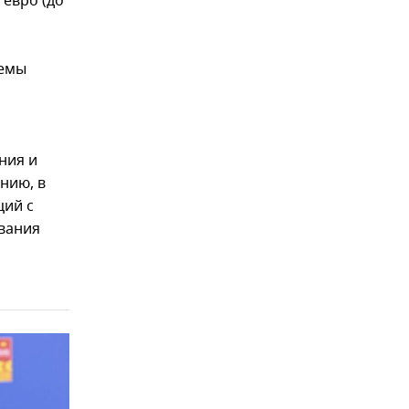
 евро (до
ъемы
ния и
нию, в
ций с
ования