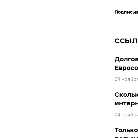
Подписыв
ССЫЛ
Долгов
Еврос
09 ноября
Скольк
интер
04 ноября
Только