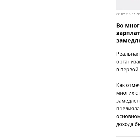
CC BY 2.0
/
flic
Во мног
зарплат
замедле
Реальная
организац
в первой 
Как отме
многих с
замедлен
повлияла
основном
дохода б