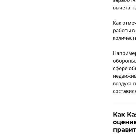
заработна
вычета на
Как отме
работы в
количеств
Например,
обороны,
сфере об
недвижим
воздуха с
составила
Как Ка
оценив
правит