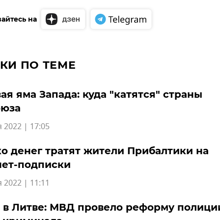
айтесь на
КИ ПО ТЕМЕ
ая яма Запада: куда "катятся" страны
оюза
 2022 | 17:05
о денег тратят жители Прибалтики на
нет-подписки
 2022 | 11:11
 в Литве: МВД провело реформу полици