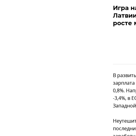
Игра н
Латвии
росте
В развит
зарплата 
0,8%. На
-3,4%, в 
Западной 
Неутешит
последни