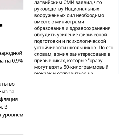
я
ународной
а на 0,9%
аты во
 из-за
нфляция
. В
м уровнем