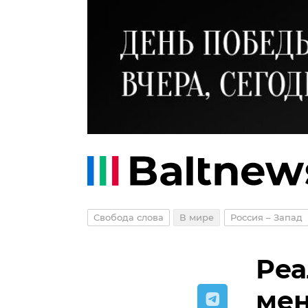
Свобода слова
В мире
Россия – Запад
Реа
мен