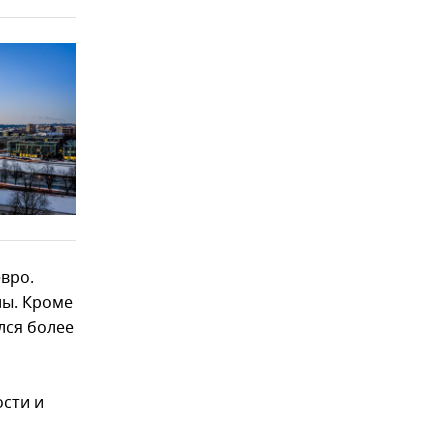
евро.
лы. Кроме
лся более
ости и