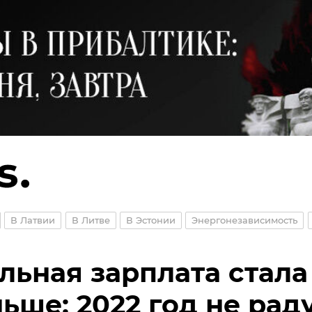
В Латвии
В Литве
В Эстонии
Энергонезависимость
льная зарплата стала
ьше: 2022 год не рад