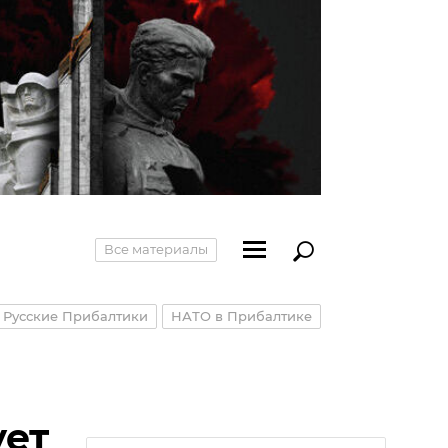
Все материалы
Русские Прибалтики
НАТО в Прибалтике
ует