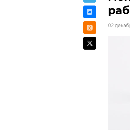
раб
02 декабр