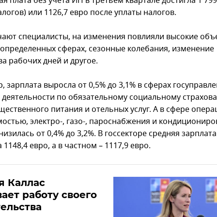
я плата без учета ИП в третьем квартале достигла 1 799
логов) или 1126,7 евро после уплаты налогов.
чают специалисты, на изменения повлияли высокие об
 определенных сферах, сезонные колебания, изменение
а рабочих дней и другое.
 зарплата выросла от 0,5% до 3,1% в сферах госуправле
 деятельности по обязательному социальному страхова
щественного питания и отельных услуг. А в сфере опера
остью, электро-, газо-, пароснабжения и кондиционир
низилась от 0,4% до 3,2%. В госсекторе средняя зарплата
 1148,4 евро, а в частном – 1117,9 евро.
я Каллас
ает работу своего
ельства