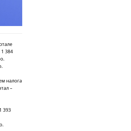
ртале
 1 384
о.
о.
ем налога
тал –
1 393
о.