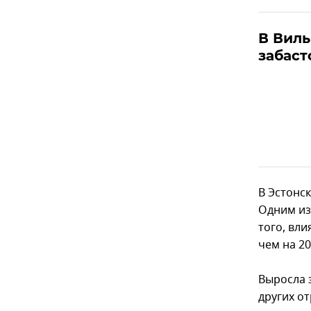
В Вил
забаст
В Эстонск
Одним из
того, вл
чем на 2
Выросла 
других о