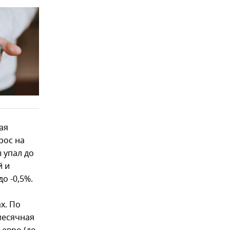
ая
рос на
 упал до
й и
до -0,5%.
х. По
месячная