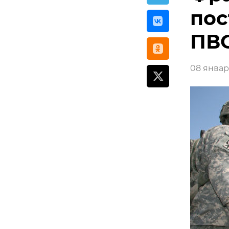
пос
ПВ
08 января