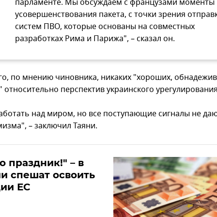
парламенте. Мы обсуждаем с французами моменты
усовершенствования пакета, с точки зрения отправ
систем ПВО, которые основаны на совместных
разработках Рима и Парижа", – сказал он.
го, по мнению чиновника, никаких "хороших, обнадеж
" относительно перспектив украинского урегулирования
аботать над миром, но все поступающие сигналы не да
изма", – заключил Таяни.
о праздник!" – в
и спешат освоить
ии ЕС