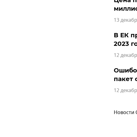
Цена п
милли
13 декабр
В ЕК п
2023 г
12 декабр
Ошибоч
пакет 
12 декабр
Новости