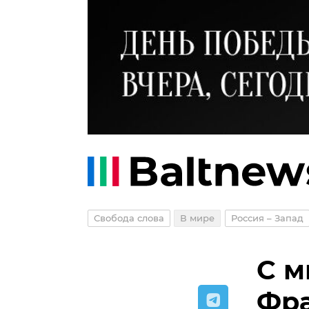
Свобода слова
В мире
Россия – Запад
С м
Фра