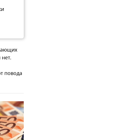
ки
ивающих
 нет.
ют повода