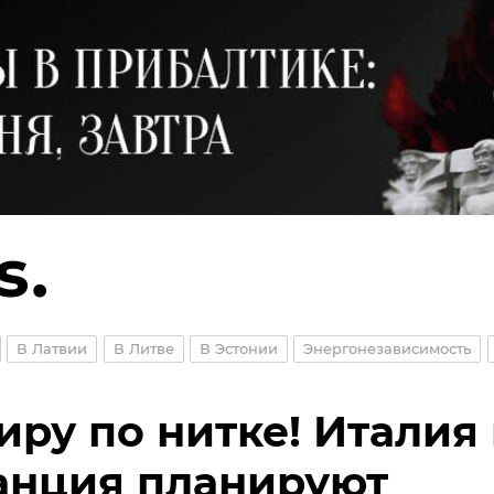
В Латвии
В Литве
В Эстонии
Энергонезависимость
иру по нитке! Италия
нция планируют