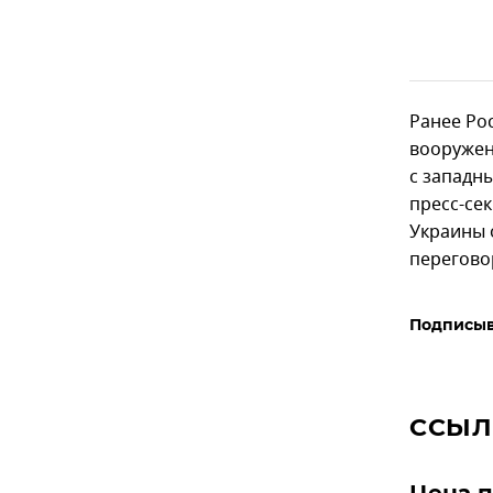
Ранее Ро
вооружен
с западн
пресс-се
Украины 
перегово
Подписыв
ССЫЛ