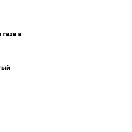
 газа в
тый