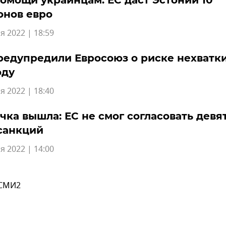
омощи украинцам: ЕС даст Эстонии 10
онов евро
я 2022 | 18:59
редупредили Евросоюз о риске нехватки
оду
я 2022 | 18:40
ка вышла: ЕС не смог согласовать девя
санкций
я 2022 | 14:00
 СМИ2