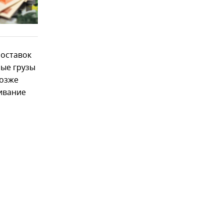
поставок
бые грузы
Позже
ивание