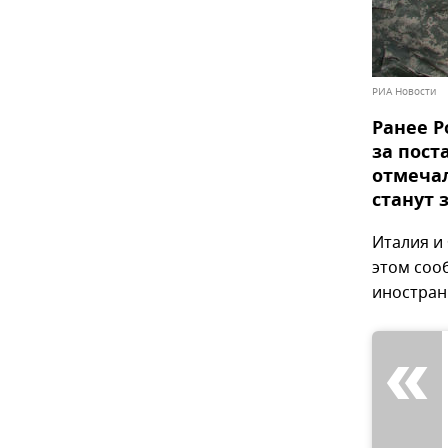
РИА Новости
Ранее Р
за пост
отмечал
станут 
Италия и
этом сооб
иностран