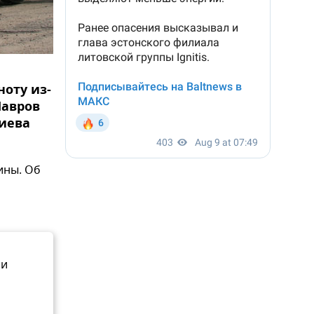
ноту из-
Лавров
Киева
ины. Об
ии