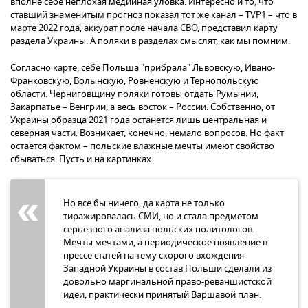
вполне себе неплохая медийная уловка. Интересно и то, что
ставший знаменитым прогноз показал тот же канал – TVP1 – что в
марте 2022 года, аккурат после начала СВО, представил карту
раздела Украины. А поляки в разделах смыслят, как мы помним.
Согласно карте, себе Польша "прибрала" Львовскую, Ивано-
Франковскую, Волынскую, Ровненскую и Тернопольскую
области. Черниговщину поляки готовы отдать Румынии,
Закарпатье – Венгрии, а весь восток – России. Собственно, от
Украины образца 2021 года останется лишь центральная и
северная части. Возникает, конечно, немало вопросов. Но факт
остается фактом – польские влажные мечты имеют свойство
сбываться. Пусть и на картинках.
Но все бы ничего, да карта не только
тиражировалась СМИ, но и стала предметом
серьезного анализа польских политологов.
Мечты мечтами, а периодическое появление в
прессе статей на тему скорого вхождения
Западной Украины в состав Польши сделали из
довольно маргинальной право-реваншистской
идеи, практически принятый Варшавой план.