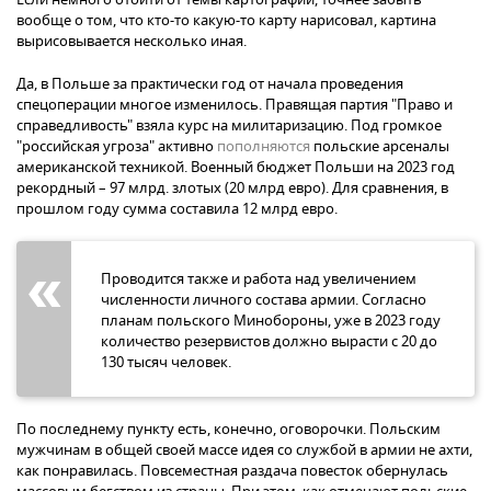
вообще о том, что кто-то какую-то карту нарисовал, картина
вырисовывается несколько иная.
Да, в Польше за практически год от начала проведения
спецоперации многое изменилось. Правящая партия "Право и
справедливость" взяла курс на милитаризацию. Под громкое
"российская угроза" активно
пополняются
польские арсеналы
американской техникой. Военный бюджет Польши на 2023 год
рекордный – 97 млрд. злотых (20 млрд евро). Для сравнения, в
прошлом году сумма составила 12 млрд евро.
Проводится также и работа над увеличением
численности личного состава армии. Согласно
планам польского Минобороны, уже в 2023 году
количество резервистов должно вырасти с 20 до
130 тысяч человек.
По последнему пункту есть, конечно, оговорочки. Польским
мужчинам в общей своей массе идея со службой в армии не ахти,
как понравилась. Повсеместная раздача повесток обернулась