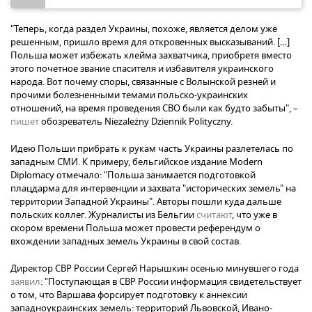
"Теперь, когда раздел Украины, похоже, является делом уже
решенным, пришло время для откровенных высказываний. […]
Польша может избежать клейма захватчика, приобретя вместо
этого почетное звание спасителя и избавителя украинского
народа. Вот почему споры, связанные с Волынской резней и
прочими болезненными темами польско-украинских
отношений, на время проведения СВО были как будто забыты", –
пишет
обозреватель Niezależny Dziennik Polityczny.
Идею Польши прибрать к рукам часть Украины разлетелась по
западным СМИ. К примеру, бельгийское издание Modern
Diplomacy отмечало: "Польша занимается подготовкой
плацдарма для интервенции и захвата "исторических земель" на
территории Западной Украины". Авторы пошли куда дальше
польских коллег. Журналисты из Бельгии
считают
, что уже в
скором времени Польша может провести референдум о
вхождении западных земель Украины в свой состав.
Директор СВР России Сергей Нарышкин осенью минувшего года
заявил
: "Поступающая в СВР России информация свидетельствует
о том, что Варшава форсирует подготовку к аннексии
западноукраинских земель: территорий Львовской, Ивано-