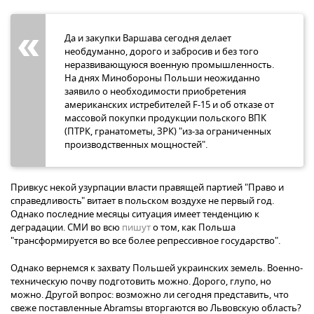
Да и закупки Варшава сегодня делает
необдуманно, дорого и забросив и без того
неразвивающуюся военную промышленность.
На днях Минобороны Польши неожиданно
заявило о необходимости приобретения
американских истребителей F-15 и об отказе от
массовой покупки продукции польского ВПК
(ПТРК, гранатометы, ЗРК) "из-за ограниченных
производственных мощностей".
Привкус некой узурпации власти правящей партией "Право и
справедливость" витает в польском воздухе не первый год.
Однако последние месяцы ситуация имеет тенденцию к
деградации. СМИ во всю
пишут
о том, как Польша
"трансформируется во все более репрессивное государство".
Однако вернемся к захвату Польшей украинских земель. Военно-
техническую почву подготовить можно. Дорого, глупо, но
можно. Другой вопрос: возможно ли сегодня представить, что
свеже поставленные Abramsы вторгаются во Львовскую область?