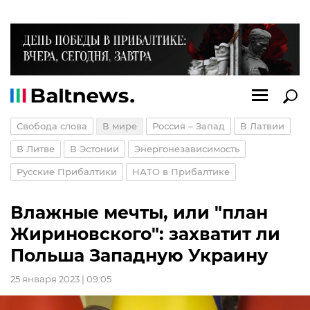
Свобода слова
В мире
Россия – Запад
В Латвии
В Литве
В Эстонии
Энергонезависимость
Русские Прибалтики
НАТО в Прибалтике
Влажные мечты, или "план
Жириновского": захватит ли
Польша Западную Украину
25 января 2023 | 09:05