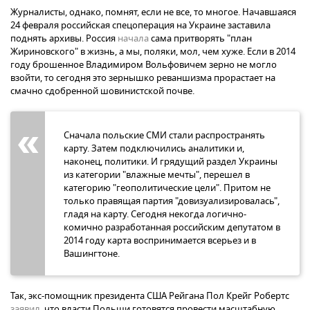
Журналисты, однако, помнят, если не все, то многое. Начавшаяся
24 февраля российская спецоперация на Украине заставила
поднять архивы. Россия
начала
сама притворять "план
Жириновского" в жизнь, а мы, поляки, мол, чем хуже. Если в 2014
году брошенное Владимиром Вольфовичем зерно не могло
взойти, то сегодня это зернышко реваншизма прорастает на
смачно сдобренной шовинистской почве.
Сначала польские СМИ стали распространять
карту. Затем подключились аналитики и,
наконец, политики. И грядущий раздел Украины
из категории "влажные мечты", перешел в
категорию "геополитические цели". Притом не
только правящая партия "довизуализировалась",
гладя на карту. Сегодня некогда логично-
комично разработанная российским депутатом в
2014 году карта воспринимается всерьез и в
Вашингтоне.
Так, экс-помощник президента США Рейгана Пол Крейг Робертс
заявил
, что власти Польши готовятся провести масштабную