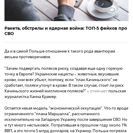
Ракета, обстрелы и ядерная война: ТОП-5 фейков про
СВО
Да и в самой Польше отношение к такого рода авантюрам
весьма противоречивое.
"Зачем подвергать поляков риску, создавая еще одну горячую
точку в Европе? Украинские нацисты – животные, вкусившие
крови, они всех убьют, поэтому, если "план Качиньского" не
сработает, поляки утонут в крови. В таком случае, стоит ли риск
Качиньского жизней миллионов поляков?" –
отмечает
польская
журналистка Ханна Крамер.
Остается некая модель "экономической оккупации". Что-то вроде
ограниченного "плана Маршалла", рассчитанного
исключительно на Западную Украину после завершения СВО. Но
и тут много нестыковок. Потратившая в прошлом году около 1%
ВВП, а это почти 5 млрд долларов, на Украину, Польша погрязла