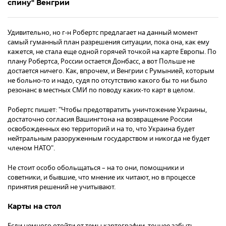
спину" Венгрии
Удивительно, но г-н Робертс предлагает на данный момент
самый гуманный план разрешения ситуации, пока она, как ему
кажется, не стала еще одной горячей точкой на карте Европы. По
плану Робертса, России остается Донбасс, а вот Польше не
достается ничего. Как, впрочем, и Венгрии с Румынией, которым
не больно-то и надо, судя по отсутствию какого бы то ни было
резонанс в местных СМИ по поводу каких-то карт в целом.
Робертс пишет: "Чтобы предотвратить уничтожение Украины,
достаточно согласия Вашингтона на возвращение России
освобожденных ею территорий и на то, что Украина будет
нейтральным разоруженным государством и никогда не будет
членом НАТО".
Не стоит особо обольщаться – на то они, помощники и
советники, и бывшие, что мнение их читают, но в процессе
принятия решений не учитывают.
Карты на стол
Если немного отойти от темы картографии, точнее забыть