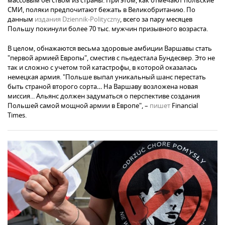
массовым бегством из страны. При этом, как отмечают польские
СМИ, поляки предпочитают бежать в Великобританию. По
данным
издания Dziennik-Polityczny
, всего за пару месяцев
Польшу покинули более 70 тыс. мужчин призывного возраста.
В целом, обнажаются весьма здоровые амбиции Варшавы стать
"первой армией Европы", сместив с пьедестала Бундесвер. Это не
так и сложно с учетом той катастрофы, в которой оказалась
немецкая армия. "Польше выпал уникальный шанс перестать
быть страной второго сорта… На Варшаву возложена новая
миссия... Альянс должен задуматься о перспективе создания
Польшей самой мощной армии в Европе", –
пишет
Financial
Times.