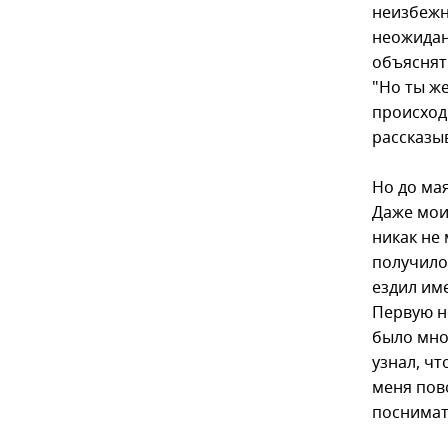
неизбежн
неожиданн
объяснят
"Но ты же
происходи
рассказы
Но до мая
Даже мои
никак не
получило
ездил им
Первую н
было мно
узнал, ч
меня пов
поснимать