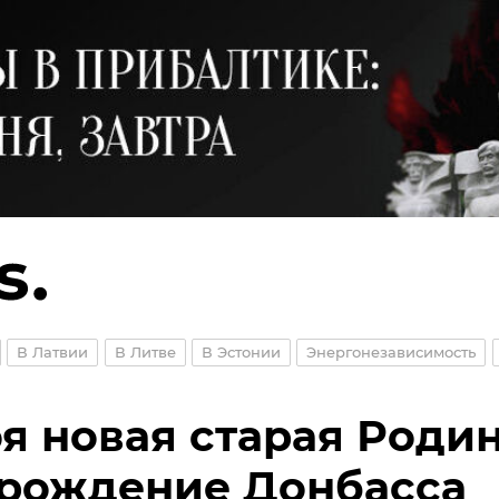
В Латвии
В Литве
В Эстонии
Энергонезависимость
я новая старая Родин
рождение Донбасса