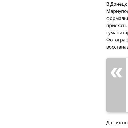
В Донецк
Мариупол
формальн
приехать
гуманита
Фотограф
восстана
До сих п