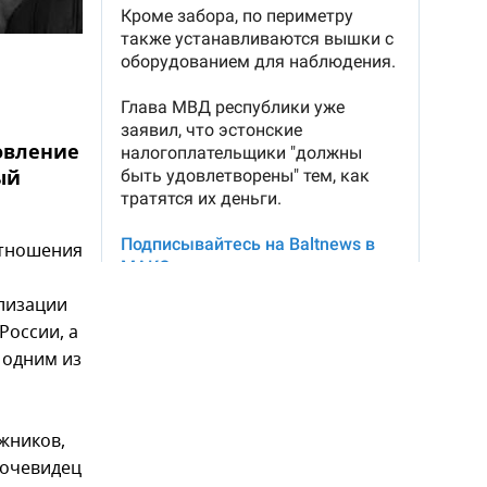
новление
ый
отношения
лизации
России, а
 одним из
жников,
 очевидец