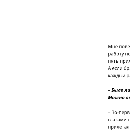
Мне повез
работу пе
пять прил
А если б
каждый ра
– Было л
Можно ли
– Во-пер
глазами 
прилетали