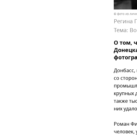
© фото из лич
Регина 
Тема:
Во
О том, 
Донецка
фотогра
Донбасс,
со сторо
промышле
крупных 
также ты
них удал
Роман Фи
человек,