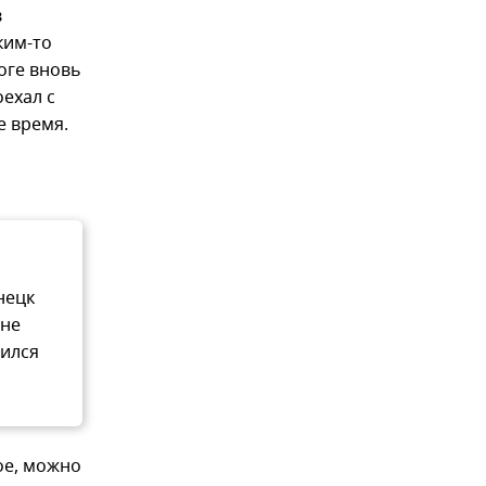
в
ким-то
тоге вновь
оехал с
е время.
нецк
мне
оился
ое, можно