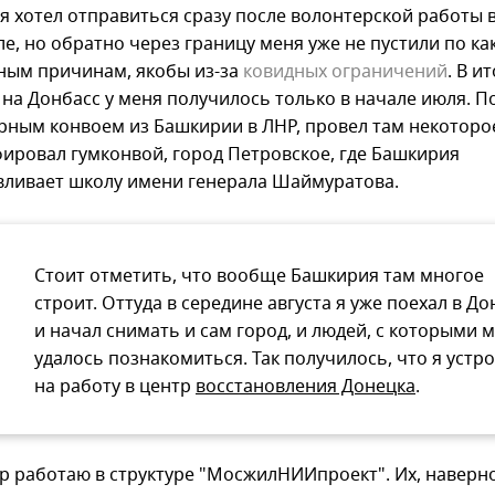
 я хотел отправиться сразу после волонтерской работы 
е, но обратно через границу меня уже не пустили по ка
ым причинам, якобы из-за
ковидных ограничений
. В и
 на Донбасс у меня получилось только в начале июля. П
рным конвоем из Башкирии в ЛНР, провел там некоторо
ировал гумконвой, город Петровское, где Башкирия
вливает школу имени генерала Шаймуратова.
Стоит отметить, что вообще Башкирия там многое
строит. Оттуда в середине августа я уже поехал в До
и начал снимать и сам город, и людей, с которыми 
удалось познакомиться. Так получилось, что я устр
на работу в центр
восстановления Донецка
.
ор работаю в структуре "МосжилНИИпроект". Их, наверн