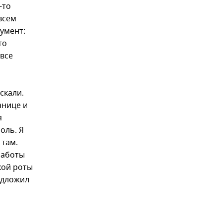
-то
всем
умент:
то
 все
скали.
анице и
я
оль. Я
 там.
Работы
кой роты
едложил