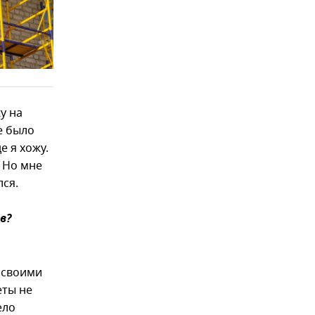
у на
е было
е я хожу.
 Но мне
лся.
в?
 своими
еты не
ело