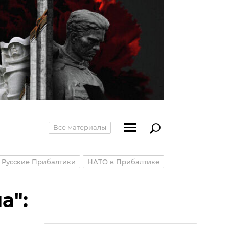
Все материалы
Русские Прибалтики
НАТО в Прибалтике
а":