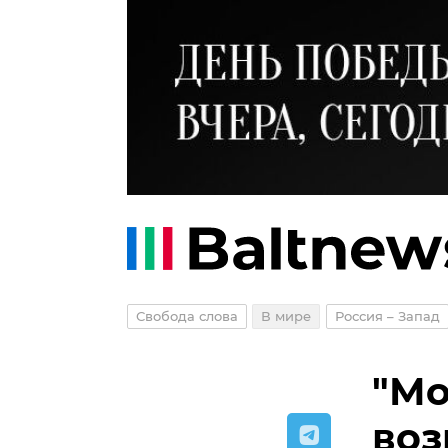
Свобода слова
В мире
Россия – Запад
"Мо
воз