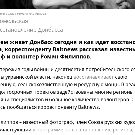
ного архива Романа Филиппова
Гомельская
сстановление Донбасса
чем живет Донбасс сегодня и как идет восста
, корреспонденту Baltnews рассказал известн
ф и волонтер Роман Филиппов.
 пережив годы войны и десятилетия потребительского 
ны украинской власти, наконец
восстанавливает
свою
нную, сельскохозяйственную и ресурсную мощь. В реа
долгосрочных проектов задействованы многие регионы 
сячи специалистов и большое количество волонтеров. С
ось пообщаться корреспонденту Baltnews.
липпов – известный фотограф, член Союза русских худо
 участвующий в
программе по восстановлению региона
,