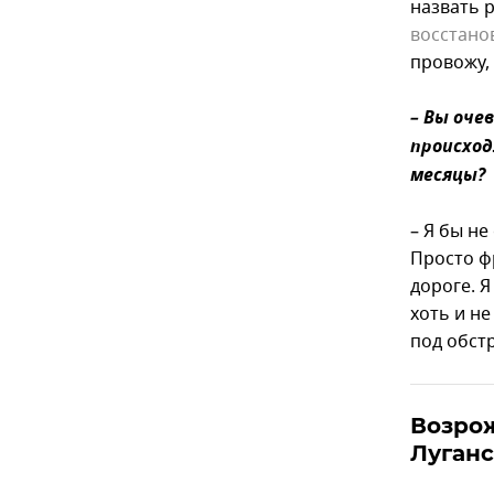
назвать 
восстано
провожу,
– Вы оче
происход
месяцы?
– Я бы не
Просто ф
дороге. Я
хоть и не
под обстр
Возро
Луганс