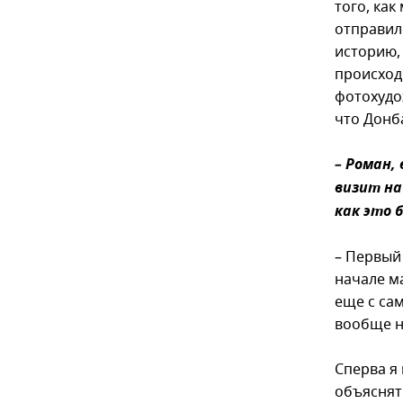
того, как
отправил
историю,
происход
фотохудо
что Донба
– Роман,
визит на
как это 
– Первый 
начале м
еще с са
вообще н
Сперва я
объяснят