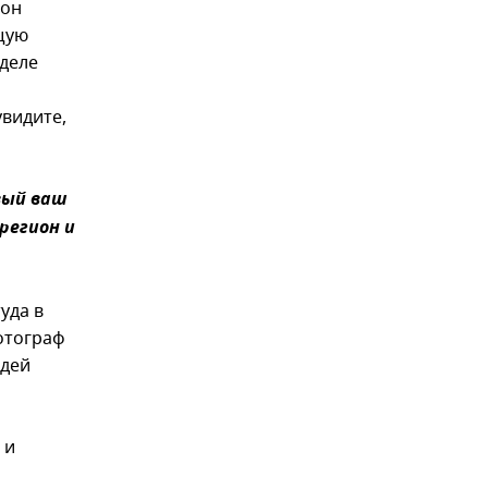
 он
щую
 деле
увидите,
вый ваш
регион и
уда в
отограф
юдей
 и