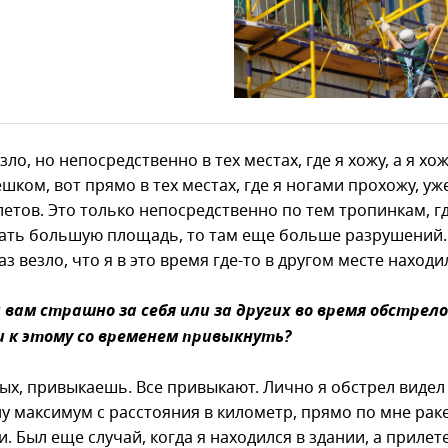
ло, но непосредственно в тех местах, где я хожу, а я хож
шком, вот прямо в тех местах, где я ногами прохожу, уж
етов. Это только непосредственно по тем тропинкам, гд
рать большую площадь, то там еще больше разрушений.
з везло, что я в это время где-то в другом месте находи
и вам страшно за себя или за других во время обстрело
 к этому со временем привыкнуть?
вых, привыкаешь. Все привыкают. Лично я обстрел видел
ну максимум с расстояния в километр, прямо по мне рак
. Был еще случай, когда я находился в здании, а прилет