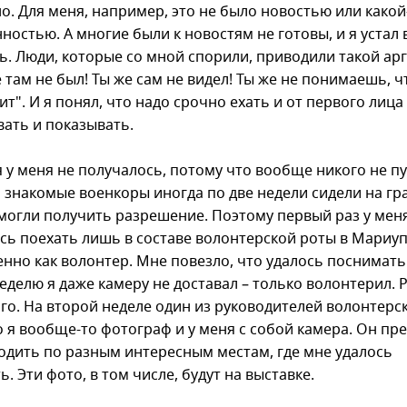
о. Для меня, например, это не было новостью или какой
остью. А многие были к новостям не готовы, и я устал 
ь. Люди, которые со мной спорили, приводили такой арг
 там не был! Ты же сам не видел! Ты же не понимаешь, ч
т". И я понял, что надо срочно ехать и от первого лица
вать и показывать.
 у меня не получалось, потому что вообще никого не пу
 знакомые военкоры иногда по две недели сидели на гр
 могли получить разрешение. Поэтому первый раз у мен
сь поехать лишь в составе волонтерской роты в Мариуп
енно как волонтер. Мне повезло, что удалось поснимать
еделю я даже камеру не доставал – только волонтерил. 
го. На второй неделе один из руководителей волонтерс
то я вообще-то фотограф и у меня с собой камера. Он пр
одить по разным интересным местам, где мне удалось
. Эти фото, в том числе, будут на выставке.