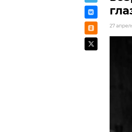
гла
27 апреля