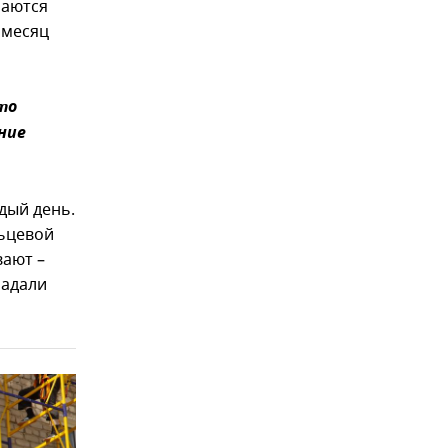
маются
в месяц
то
ние
ждый день.
льцевой
вают –
падали