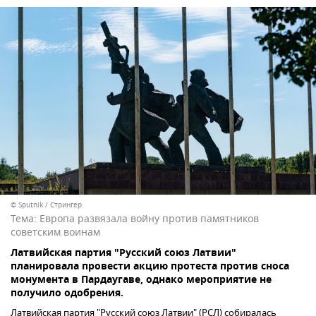
© Sputnik / Стрингер
Тема:
Европа развязала войну против памятников
советским воинам
Латвийская партия "Русский союз Латвии"
планировала провести акцию протеста против сноса
монумента в Пардаугаве, однако мероприятие не
получило одобрения.
Латвийская партия "Русский союз Латвии" (РСЛ) собиралась