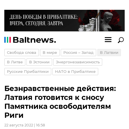
Свобода слова
В мире
Россия – Запад
В Латвии
В Литве
В Эстонии
Энергонезависимость
Русские Прибалтики
НАТО в Прибалтике
Безнравственные действия:
Латвия готовится к сносу
Памятника освободителям
Риги
22 августа 2022 | 16:58