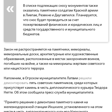
В списке подлежащих сносу монументов также
оказались памятники солдатам Красной армии
в Лиепае, Резекне и Даугавпилсе. Планируется,
что снос будет проводиться за счет
пожертвований физических и юридических лиц и
средств государственного и муниципального
бюджетов.
Закон не распространяется на памятники, мемориалы,
мемориальные доски, архитектурные или художественные
образования, расположенные в местах захоронения воинов,
погибших на войне, а также на мемориалы жертвам советского
или нацистского террора.
Напомним, в Огрском муниципалитете Латвии
решили
демонтировать
пять советских памятников, среди которых
присутствует камень в честь дипломатического курьера Теодора
Нетте. Об этом сообщила пресс-служба муниципалитета.
"Принято решение о демонтаже памятного камня на
железнодорожной станции Икшкиле, установленного на этом
месте в честь дипломатического курьера Наркомата