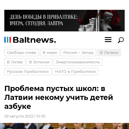
Свобода слова
В мире
Россия – Запад
В Латвии
В Литве
В Эстонии
Энергонезависимость
Русские Прибалтики
НАТО в Прибалтике
Проблема пустых школ: в
Латвии некому учить детей
азбуке
29 августа 2022 | 10:55