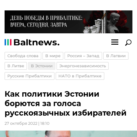
Свобода слова
В мире
Россия – Запад
В Латвии
В Литве
В Эстонии
Энергонезависимость
Русские Прибалтики
НАТО в Прибалтике
Как политики Эстонии
борются за голоса
русскоязычных избирателей
27 октября 2022 | 18:10