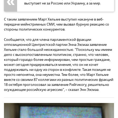
выступает не за Россию или Украину, а за мир.
С таким заявлением Март Хельме выступил накануне в веб-
передаче мейнстримных СМИ, чем вызвал бурную реакцию со
стороны политических конкурентов.
Сообщается, что для члена парламентской фракции
оппозиционной Центристской партии Энна Ээсмаа заявление
Хельме стало большой неожиданностью. "Поскольку мы имеем
дело с высокопоставленным политиком, странно, что человек,
который гораздо более информирован, чем простые граждане,
может сегодня придерживаться мнения, что он не хочет
поддерживать ни одну из сторон в конфликте. Такая позиция не
просто непонятна, она неуместна. Тем более, что Март Хельме
вместе со своими 87 коллегами из разных политических фракций
18 октября проголосовал за заявление Рийгикогу, решительно
осуждающее российскую агрессию", – сказал Энн Ээсмаа.