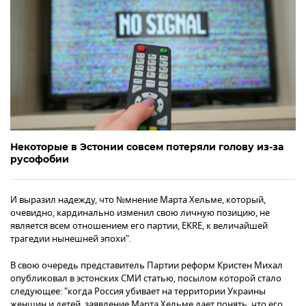
Некоторые в Эстонии совсем потеряли голову из-за
русофобии
И выразил надежду, что №мнение Марта Хельме, который,
очевидно, кардинально изменил свою личную позицию, не
является всем отношением его партии, EKRE, к величайшей
трагедии нынешней эпохи".
В свою очередь представитель Партии реформ Кристен Михал
опубликовал в эстонских СМИ статью, посылом которой стало
следующее: "когда Россия убивает на территории Украины
женщин и детей, заявление Марта Хельме дает понять, что его