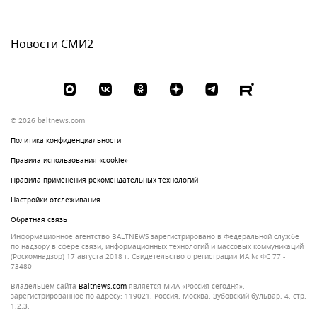
Новости СМИ2
© 2026 baltnews.com
Политика конфиденциальности
Правила использования «cookie»
Правила применения рекомендательных технологий
Настройки отслеживания
Обратная связь
Информационное агентство BALTNEWS зарегистрировано в Федеральной службе
по надзору в сфере связи, информационных технологий и массовых коммуникаций
(Роскомнадзор) 17 августа 2018 г. Свидетельство о регистрации ИА № ФС 77 -
73480
Владельцем сайта
baltnews.com
является МИА «Россия сегодня»,
зарегистрированное по адресу: 119021, Россия, Москва, Зубовский бульвар, 4, стр.
1,2.3.