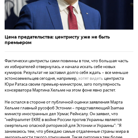
Цена предательства: центристу уже не быть
премьером
Фактически центристы сами повинны в том, что большая часть
их избирателей отвернулась и начала искать себе новых
кумиров. Результат не заставил долго себя ждать – все меньше
эстоноземельцев сегодня, например,
хотят видеть
центриста
Юри Ратаса своим премьер-министром, зато популярность
консерватора Мартина Хельме на этом фоне явно растет.
Не остался в стороне от публичной оценки заявления Марта
Хельме главный русофоб Эстонии – представляющий Isamaa
министр иностранных дел Урмас Рейнсалу. Он заявил, что
"нейтралитет EKRE в войне России против Украины является
смертельно опасной риторикой для Эстонии и Украины": "Я
занимаюсь тем, что убеждаю самые отдаленные страны мира в
аморальности такого отношения. Такая риторика тем более