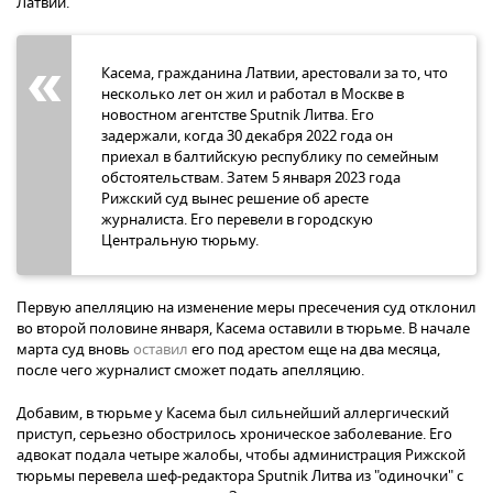
Латвии.
Касема, гражданина Латвии, арестовали за то, что
несколько лет он жил и работал в Москве в
новостном агентстве Sputnik Литва. Его
задержали, когда 30 декабря 2022 года он
приехал в балтийскую республику по семейным
обстоятельствам. Затем 5 января 2023 года
Рижский суд вынес решение об аресте
журналиста. Его перевели в городскую
Центральную тюрьму.
Первую апелляцию на изменение меры пресечения суд отклонил
во второй половине января, Касема оставили в тюрьме. В начале
марта суд вновь
оставил
его под арестом еще на два месяца,
после чего журналист сможет подать апелляцию.
Добавим, в тюрьме у Касема был сильнейший аллергический
приступ, серьезно обострилось хроническое заболевание. Его
адвокат подала четыре жалобы, чтобы администрация Рижской
тюрьмы перевела шеф-редактора Sputnik Литва из "одиночки" с