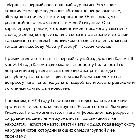
"Марат – не первый арестованный журналист. Это явное
политическое преследование, абсолютно неправомерное,
абсурдное и ничем не мотивированное. Очень жаль, что
реальный человек оказался в тяжелой ситуации. Она
характеризует режим, который не имеет никакого уважения к
свободе слова, который складывается в этой стране и который
налаживается во всем Европейском союзе. Это очень опасная
тенденция. Свободу Марату Касему!" – сказал Киселев.
Примечательно, что это не первый случай задержания Касема. В
мае 2019 года Касема задержали в аэропорту Вильнюса. Его
допросили и вручили постановление о запрете въезда в
республику на пять лет. При этом сам Касем заявил, что на
допросе у него пытались узнать подробности работы редакции и
источники контактов и новостей.
Напомним, в 2014 году Евросоюз ввел персональные санкции
против гендиректора медиагруппы "Россия сегодня" Дмитрия
Киселева. Ни само агентство, ни его информационные ресурсы и
сотрудничающие с ними журналисты под санкциями не
находятся. Несмотря на это, власти Латвии с 2020 года ведут охоту
на журналистов, сотрудничающих с медиагруппой и ее
проектами.