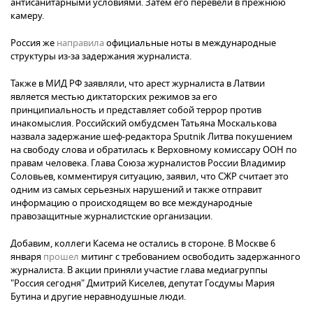
антисанитарными условиями. Затем его перевели в прежнюю
камеру.
Россия же
направила
официальные ноты в международные
структуры из-за задержания журналиста.
Также в МИД РФ заявляли, что арест журналиста в Латвии
является местью диктаторских режимов за его
принципиальность и представляет собой террор против
инакомыслия. Российский омбудсмен Татьяна Москалькова
назвала задержание шеф-редактора Sputnik Литва покушением
на свободу слова и обратилась к Верховному комиссару ООН по
правам человека. Глава Союза журналистов России Владимир
Соловьев, комментируя ситуацию, заявил, что СЖР считает это
одним из самых серьезных нарушений и также отправит
информацию о происходящем во все международные
правозащитные журналистские организации.
Добавим, коллеги Касема не остались в стороне. В Москве 6
января
прошел
митинг с требованием освободить задержанного
журналиста. В акции приняли участие глава медиагруппы
"Россия сегодня" Дмитрий Киселев, депутат Госдумы Мария
Бутина и другие неравнодушные люди.