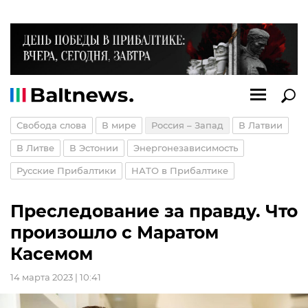
Свобода слова
В мире
Россия – Запад
В Латвии
В Литве
В Эстонии
Энергонезависимость
Русские Прибалтики
НАТО в Прибалтике
Преследование за правду. Что
произошло с Маратом
Касемом
14 марта 2023 | 10:41